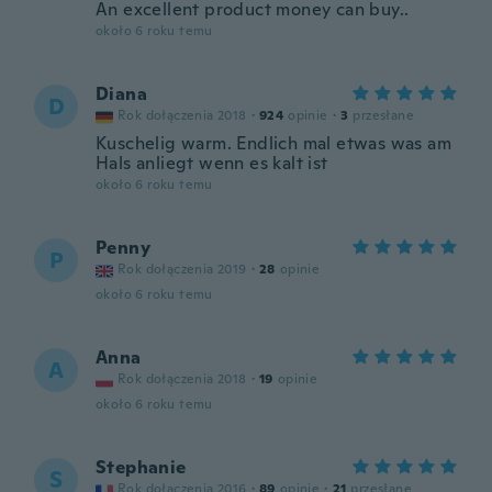
An excellent product money can buy..
około 6 roku temu
Diana
D
Rok dołączenia 2018
·
924
opinie
·
3
przesłane
Kuschelig warm. Endlich mal etwas was am
Hals anliegt wenn es kalt ist
około 6 roku temu
Penny
P
Rok dołączenia 2019
·
28
opinie
około 6 roku temu
Anna
A
Rok dołączenia 2018
·
19
opinie
około 6 roku temu
Stephanie
S
Rok dołączenia 2016
·
89
opinie
·
21
przesłane