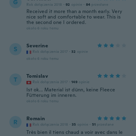
G
Rok dołączenia 2018
·
92
opinie
·
84
przesłane
Received it more than a month early. Very
nice soft and comfortable to wear. This is
the second one I ordered.
około 6 roku temu
Severine
S
Rok dołączenia 2017
·
32
opinie
około 6 roku temu
Tomislav
T
Rok dołączenia 2017
·
149
opinie
Ist ok... Material ist dünn, keine Fleece
Fütterung im inneren.
około 6 roku temu
Romain
R
Rok dołączenia 2018
·
35
opinie
·
51
przesłane
Très bien il tiens chaud a voir avec dans le