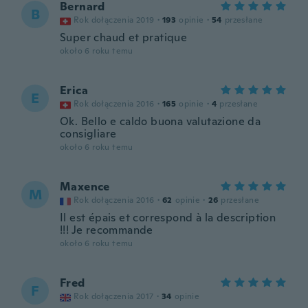
Bernard
B
Rok dołączenia 2019
·
193
opinie
·
54
przesłane
Super chaud et pratique
około 6 roku temu
Erica
E
Rok dołączenia 2016
·
165
opinie
·
4
przesłane
Ok. Bello e caldo buona valutazione da
consigliare
około 6 roku temu
Maxence
M
Rok dołączenia 2016
·
62
opinie
·
26
przesłane
Il est épais et correspond à la description
!!! Je recommande
około 6 roku temu
Fred
F
Rok dołączenia 2017
·
34
opinie