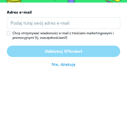
Gustaf
Adres e-mail
G
Rok dołączenia 2016
·
14
opinie
·
1
przesłane
Varm och gosig
około 6 roku temu
Chcę otrzymywać wiadomości e-mail z treściami marketingowymi i
promocyjnymi (tj. oszczędnościami!)
Tinka
T
Odblokuj 15%rabat
Rok dołączenia 2019
·
24
opinie
·
2
przesłane
około 6 roku temu
Nie, dziękuję
Sandrine
S
Rok dołączenia 2018
·
109
opinie
·
43
przesłane
Arrivé dans les temps. Ma fille ravi. Tient
bien chaud et est tout doux a l'intérieur
około 6 roku temu
Filip
F
Rok dołączenia 2018
·
13
opinie
·
1
przesłane