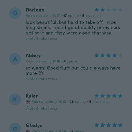
Darlene
D
Rok dołączenia 2017
·
17
opinie
·
5
przesłane
look beautiful. but hard to take off. nice
long stems. i need good quality or my ears
get sore and they were good that way.
około 6 roku temu
Abbey
A
Rok dołączenia 2018
·
7
opinie
so warm! Good fluff but could always have
more 😊
około 6 roku temu
Kyler
K
Rok dołączenia 2018
·
28
opinie
·
5
przesłane
około 6 roku temu
Gladys
G
Rok dołączenia 2016
·
57
opinie