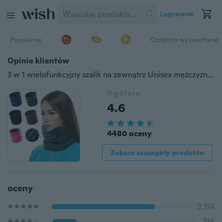
Logowanie
Popularne
Ostatnio wyświetlane
Opinie klientów
3 w 1 wielofunkcyjny szalik na zewnątrz Unisex mężczyźni kobiety termiczny ciepły polarowy komin szalik ocieplacz na szyję czapka kominiarka narciarska czapka
Ogólnie
4.6
4480 oceny
Zobacz szczegóły produktu
oceny
3,314
748