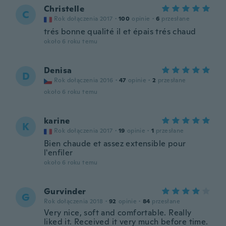
Christelle
C
Rok dołączenia 2017
·
100
opinie
·
6
przesłane
trés bonne qualité il et épais trés chaud
około 6 roku temu
Denisa
D
Rok dołączenia 2016
·
47
opinie
·
2
przesłane
około 6 roku temu
karine
K
Rok dołączenia 2017
·
19
opinie
·
1
przesłane
Bien chaude et assez extensible pour
l'enfiler
około 6 roku temu
Gurvinder
G
Rok dołączenia 2018
·
92
opinie
·
84
przesłane
Very nice, soft and comfortable. Really
liked it. Received it very much before time.