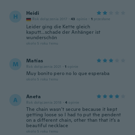
Heidi
H
Rok dołączenia 2017
·
43
opinie
·
1
przesłane
Leider ging die Kette gleich
kaputt...schade der Anhänger ist
wunderschön
około 5 roku temu
Matías
M
Rok dołączenia 2021
·
1
opinie
Muy bonito pero no lo que esperaba
około 5 roku temu
Aneta
A
Rok dołączenia 2018
·
4
opinie
The chain wasn’t secure because it kept
getting loose so I had to put the pendent
on a different chain, other than that it’s a
beautiful necklace
około 5 roku temu