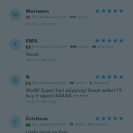
Marieann
M
Rok dołączenia 2021
·
174
opinie
około 2 roku temu
EMIL
E
Rok dołączenia 2018
·
448
opinie
·
46
przesłane
Good.
około 2 roku temu
G
G
Rok dołączenia 2021
·
63
opinie
·
2
przesłane
WoW! Super fast shipping! Great seller! I'll
buy it again! AAAAA +++++
około 3 roku temu
Cristiane
C
Rok dołączenia 2017
·
17
opinie
·
1
przesłane
Lindo igual na foto