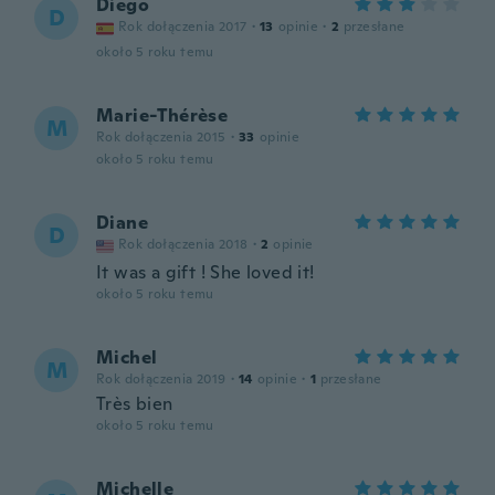
Diego
D
Rok dołączenia 2017
·
13
opinie
·
2
przesłane
około 5 roku temu
Marie-Thérèse
M
Rok dołączenia 2015
·
33
opinie
około 5 roku temu
Diane
D
Rok dołączenia 2018
·
2
opinie
It was a gift ! She loved it!
około 5 roku temu
Michel
M
Rok dołączenia 2019
·
14
opinie
·
1
przesłane
Très bien
około 5 roku temu
Michelle