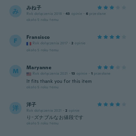
みね子
み
Rok dołączenia 2018
·
43
opinie
·
6
przesłane
około 5 roku temu
Fransisco
F
Rok dołączenia 2017
·
2
opinie
około 5 roku temu
Maryanne
M
Rok dołączenia 2021
·
13
opinie
·
1
przesłane
It fits thank you for this item
około 5 roku temu
洋子
洋
Rok dołączenia 2021
·
2
opinie
りｰズナブルなお値段です
około 5 roku temu