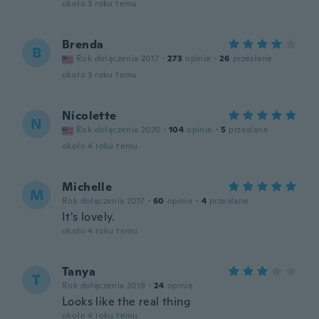
około 3 roku temu
Brenda
B
Rok dołączenia 2017
·
273
opinie
·
26
przesłane
około 3 roku temu
Nicolette
N
Rok dołączenia 2020
·
104
opinie
·
5
przesłane
około 4 roku temu
Michelle
M
Rok dołączenia 2017
·
60
opinie
·
4
przesłane
It's lovely.
około 4 roku temu
Tanya
T
Rok dołączenia 2019
·
24
opinie
Looks like the real thing
około 4 roku temu