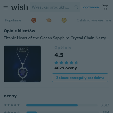
Logowanie
Popularne
Ostatnio wyświetlane
Opinie klientów
Titanic Heart of the Ocean Sapphire Crystal Chain Naszyjnik Wisiorek Biżuteria Plate
Ogólnie
4.5
4629 oceny
Zobacz szczegóły produktu
oceny
3,317
654