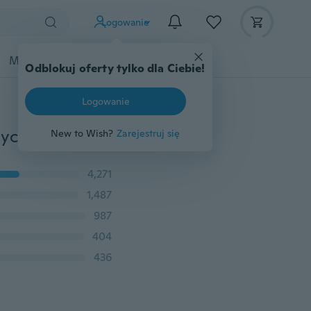
Logowanie
Moda
Przybory dziecięce
Więcej
Odblokuj oferty tylko dla Ciebie!
Logowanie
Kobiety seksowna czarna PU skórzana ołówkowa bodycon wysoka talia Mini sukienka krótka spódniczka
New to Wish?
Zarejestruj się
4,271
1,487
987
404
436