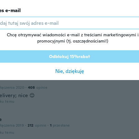
es e-mail
łączenia 2021
·
82
opinie
·
16
przesłane
oku temu
Chcę otrzymywać wiadomości e-mail z treściami marketingowymi i
promocyjnymi (tj. oszczędnościami!)
c Franck Alain
łączenia 2017
·
422
opinie
·
105
przesłane
Odblokuj 15%rabat
ien trop petite !!
oku temu
Nie, dziękuję
łączenia 2020
·
408
opinie
livery; nice 😊
oku temu
e
łączenia 2019
·
212
opinie
·
1
przesłane
oku temu