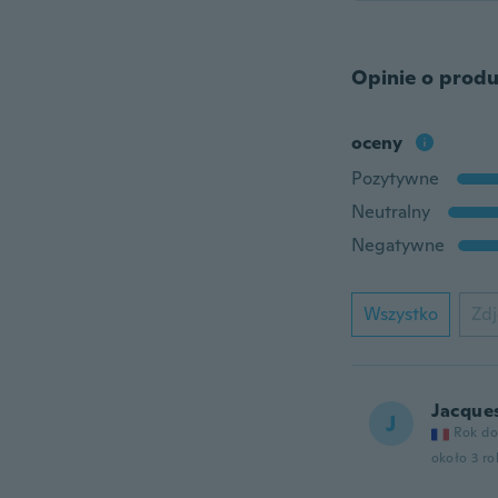
Opinie o produ
oceny
Pozytywne
Neutralny
Negatywne
Wszystko
Zdj
Jacque
J
Rok do
około 3 r