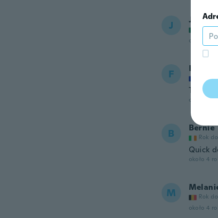
Adr
José A
J
Rok do
około 4 r
Frederi
F
Rok do
Taille b
około 4 r
Bernie
B
Rok do
Quick de
około 4 r
Melani
M
Rok do
około 4 r