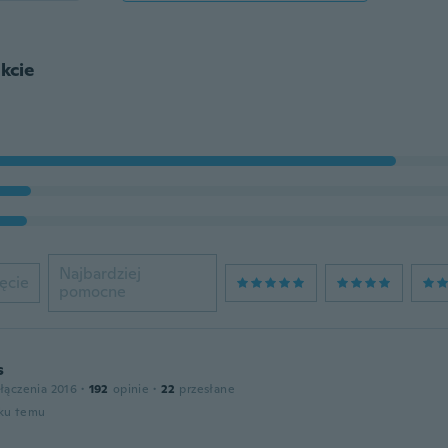
kcie
Najbardziej
ęcie
pomocne
s
łączenia 2016
·
192
opinie
·
22
przesłane
oku temu