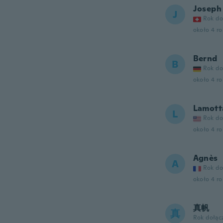
Joseph
J
Rok do
około 4 r
Bernd
B
Rok do
około 4 r
Lamott
L
Rok do
około 4 r
Agnès
A
Rok do
około 4 r
真帆
真
Rok dołąc