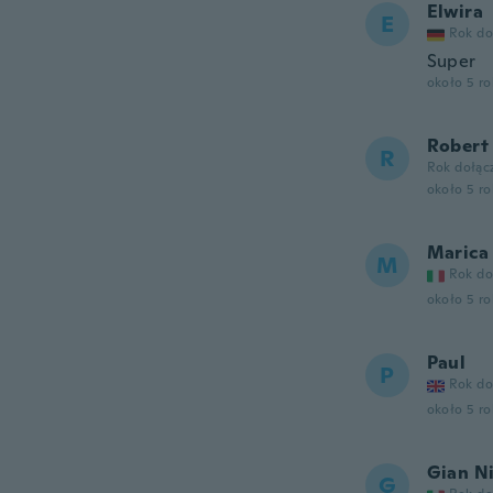
Elwira
E
Rok do
Super
około 5 r
Robert
R
Rok dołąc
około 5 r
Marica
M
Rok do
około 5 r
Paul
P
Rok do
około 5 r
Gian N
G