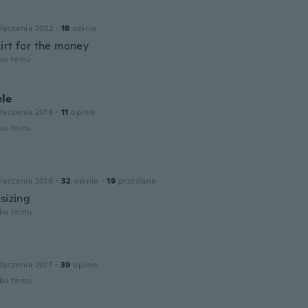
łączenia 2022
·
18
opinie
irt for the money
oku temu
le
łączenia 2018
·
11
opinie
oku temu
łączenia 2018
·
32
opinie
·
19
przesłane
sizing
oku temu
łączenia 2017
·
39
opinie
oku temu