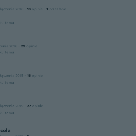
łączenia 2016
·
18
opinie
·
1
przesłane
oku temu
zenia 2016
·
29
opinie
oku temu
łączenia 2015
·
16
opinie
oku temu
łączenia 2019
·
27
opinie
oku temu
icola