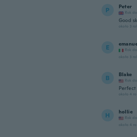
Peter
P
Rok do
Good sk
około 3 r
emanue
E
Rok do
około 3 r
Blake
B
Rok do
Perfect 
około 4 r
hollie
H
Rok do
około 4 r