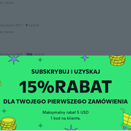
oku temu
łączenia 2017
·
7
opinie
oku temu
łączenia 2019
·
700
opinie
oku temu
d
15%RABAT
łączenia 2019
·
24
opinie
·
3
przesłane
e est trop contente
oku temu
DLA TWOJEGO PIERWSZEGO ZAMÓWIENIA
Maksymalny rabat 5 USD
n
1 kod na klienta.
łączenia 2019
·
56
opinie
oku temu