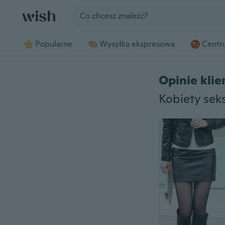
Jump to section
Popularne
Wysyłka ekspresowa
Centru
Opinie kli