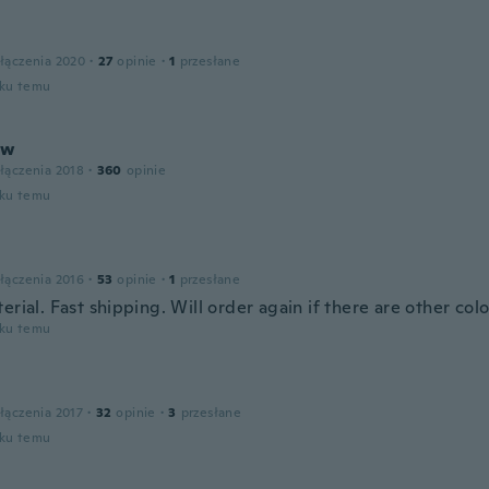
łączenia 2020
·
27
opinie
·
1
przesłane
oku temu
ew
łączenia 2018
·
360
opinie
oku temu
łączenia 2016
·
53
opinie
·
1
przesłane
erial. Fast shipping. Will order again if there are other colo
oku temu
łączenia 2017
·
32
opinie
·
3
przesłane
oku temu