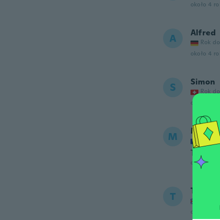
około 4 r
Alfred
A
Rok do
około 4 r
Simon
S
Rok do
około 4 r
Moura
M
Rok do
Top! Mm
około 4 r
Tamazi
T
Rok do
około 4 r