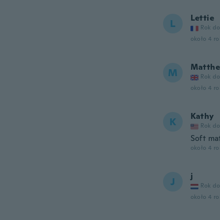
Lettie
L
Rok do
około 4 r
Matth
M
Rok do
około 4 r
Kathy
K
Rok do
Soft mat
około 4 r
j
J
Rok do
około 4 r