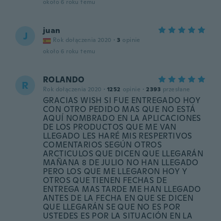
około 6 roku temu
juan
J
Rok dołączenia 2020
·
3
opinie
około 6 roku temu
ROLANDO
R
Rok dołączenia 2020
·
1252
opinie
·
2393
przesłane
GRACIAS WISH SI FUE ENTREGADO HOY
CON OTRO PEDIDO MAS QUE NO ESTÁ
AQUÍ NOMBRADO EN LA APLICACIONES
DE LOS PRODUCTOS QUE ME VAN
LLEGADO LES HARÉ MIS RESPERTIVOS
COMENTARIOS SEGÚN OTROS
ARCTICULOS QUE DICEN QUE LLEGARÁN
MAÑANA 8 DE JULIO NO HAN LLEGADO
PERO LOS QUE ME LLEGARON HOY Y
OTROS QUE TIENEN FECHAS DE
ENTREGA MAS TARDE ME HAN LLEGADO
ANTES DE LA FECHA EN QUE SE DICEN
QUE LLEGARÁN SE QUE NO ES POR
USTEDES ES POR LA SITUACIÓN EN LA