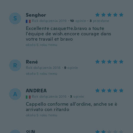
Senghor
S
Rok dołączenia 2019
·
10
opinie
·
3
przesłane
Excellente casquette.bravo a toute
l'équipe de wish.encore courage dans
votre travail et bravo
około 5 roku temu
René
R
Rok dołączenia 2018
·
9
opinie
około 5 roku temu
ANDREA
A
Rok dołączenia 2016
·
3
opinie
Cappello conforme all'ordine, anche se è
arrivato con ritardo
około 5 roku temu
인철