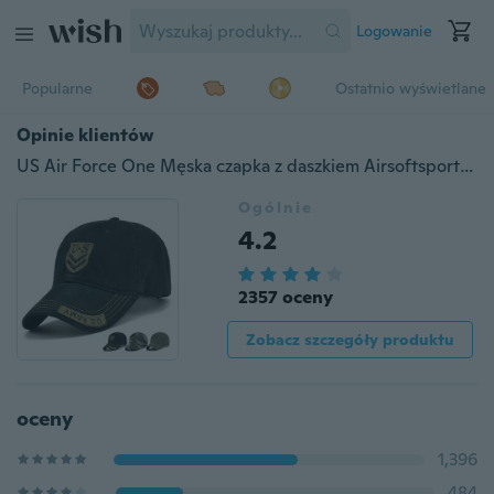
Logowanie
Popularne
Ostatnio wyświetlane
Opinie klientów
US Air Force One Męska czapka z daszkiem Airsoftsports Czapki taktyczne Wysokiej jakości Outdoor Navy Seal Military Snapback Czapki dla dorosłych
Ogólnie
4.2
2357 oceny
Zobacz szczegóły produktu
oceny
1,396
484