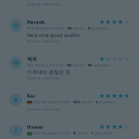
około 6 roku temu
Heresh
H
Rok dołączenia 2020
·
36
opinie
·
8
przesłane
Very nice good quality
około 6 roku temu
백옥
백
Rok dołączenia 2019
·
69
opinie
·
65
przesłane
가격대비 괜찮은 듯
około 6 roku temu
Kai
K
Rok dołączenia 2018
·
124
opinie
·
1
przesłane
około 6 roku temu
Itamar
I
Rok dołączenia 2019
·
9
opinie
·
1
przesłane