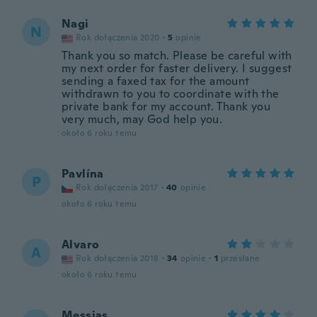
Nagi
N
Rok dołączenia 2020
·
5
opinie
Thank you so match. Please be careful with
my next order for faster delivery. I suggest
sending a faxed tax for the amount
withdrawn to you to coordinate with the
private bank for my account. Thank you
very much, may God help you.
około 6 roku temu
Pavlína
P
Rok dołączenia 2017
·
40
opinie
około 6 roku temu
Alvaro
A
Rok dołączenia 2018
·
34
opinie
·
1
przesłane
około 6 roku temu
Messias