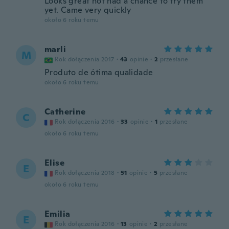
Looks great not had a chance to try them
yet. Came very quickly
około 6 roku temu
marli
M
Rok dołączenia 2017
·
43
opinie
·
2
przesłane
Produto de ótima qualidade
około 6 roku temu
Catherine
C
Rok dołączenia 2016
·
33
opinie
·
1
przesłane
około 6 roku temu
Elise
E
Rok dołączenia 2018
·
51
opinie
·
5
przesłane
około 6 roku temu
Emilia
E
Rok dołączenia 2016
·
13
opinie
·
2
przesłane