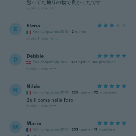
思ってた通りの物で良かったです
około 6 roku temu
Elena
E
Rok dołączenia 2018
·
2
opinie
około 6 roku temu
Debbie
D
Rok dołączenia 2017
·
251
opinie
·
68
przesłane
około 6 roku temu
Nilde
N
Rok dołączenia 2018
·
225
opinie
·
72
przesłane
Belli come nella foto
około 6 roku temu
Marie
M
Rok dołączenia 2014
·
253
opinie
·
11
przesłane