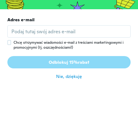
N
Rok dołączenia 2018
·
225
opinie
·
72
przesłane
około 6 roku temu
Adres e-mail
SANDRA
S
Rok dołączenia 2018
·
81
opinie
około 6 roku temu
Chcę otrzymywać wiadomości e-mail z treściami marketingowymi i
promocyjnymi (tj. oszczędnościami!)
Sophie
S
Odblokuj 15%rabat
Rok dołączenia 2016
·
53
opinie
·
19
przesłane
około 6 roku temu
Nie, dziękuję
Marly
M
Rok dołączenia 2019
·
84
opinie
·
66
przesłane
Tres bien
około 6 roku temu
Marie France
M
Rok dołączenia 2019
·
44
opinie