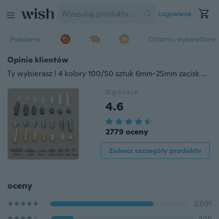
Logowanie
Popularne
Ostatnio wyświetlane
Opinie klientów
Ty wybierasz ! 4 kolory 100/50 sztuk 6mm-25mm zacisk wstążki, zapięcie, znalezienie metalu, znalezienie biżuterii, metalowy zacisk wstążki, koniec wstążki
Ogólnie
4.6
2779 oceny
Zobacz szczegóły produktu
oceny
2,091
446