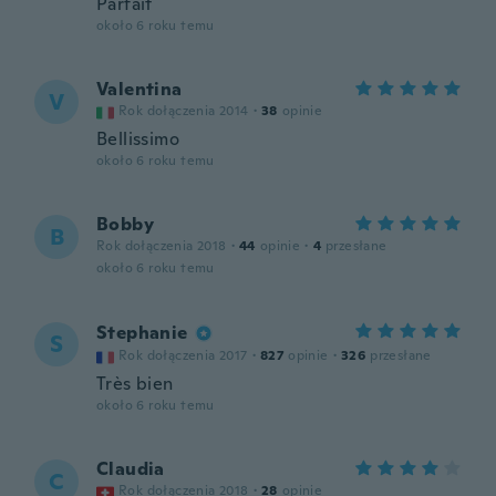
Parfait
około 6 roku temu
Valentina
V
Rok dołączenia 2014
·
38
opinie
Bellissimo
około 6 roku temu
Bobby
B
Rok dołączenia 2018
·
44
opinie
·
4
przesłane
około 6 roku temu
Stephanie
S
Rok dołączenia 2017
·
827
opinie
·
326
przesłane
Très bien
około 6 roku temu
Claudia
C
Rok dołączenia 2018
·
28
opinie