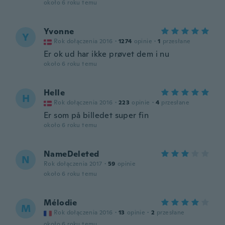
około 6 roku temu
Yvonne
Y
Rok dołączenia 2016
·
1274
opinie
·
1
przesłane
Er ok ud har ikke prøvet dem i nu
około 6 roku temu
Helle
H
Rok dołączenia 2016
·
223
opinie
·
4
przesłane
Er som på billedet super fin
około 6 roku temu
NameDeleted
N
Rok dołączenia 2017
·
59
opinie
około 6 roku temu
Mélodie
M
Rok dołączenia 2016
·
13
opinie
·
2
przesłane
około 6 roku temu