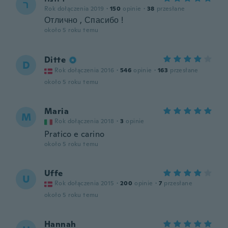
ר
Rok dołączenia 2019
·
150
opinie
·
38
przesłane
Отлично , Спасибо !
około 5 roku temu
Ditte
D
Rok dołączenia 2016
·
546
opinie
·
163
przesłane
około 5 roku temu
Maria
M
Rok dołączenia 2018
·
3
opinie
Pratico e carino
około 5 roku temu
Uffe
U
Rok dołączenia 2015
·
200
opinie
·
7
przesłane
około 5 roku temu
Hannah