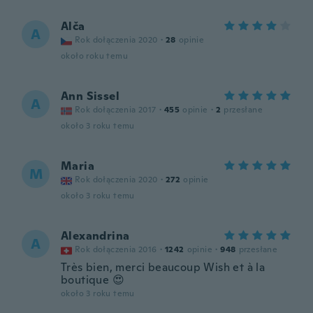
Alča
A
Rok dołączenia 2020
·
28
opinie
około roku temu
Ann Sissel
A
Rok dołączenia 2017
·
455
opinie
·
2
przesłane
około 3 roku temu
Maria
M
Rok dołączenia 2020
·
272
opinie
około 3 roku temu
Alexandrina
A
Rok dołączenia 2016
·
1242
opinie
·
948
przesłane
Très bien, merci beaucoup Wish et à la
boutique 😍
około 3 roku temu