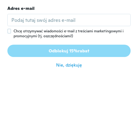
Blandine
B
Rok dołączenia 2018
·
232
opinie
·
23
przesłane
Adres e-mail
Ok
około 5 roku temu
Chcę otrzymywać wiadomości e-mail z treściami marketingowymi i
promocyjnymi (tj. oszczędnościami!)
Zarah
Z
Rok dołączenia 2020
·
4
opinie
Odblokuj 15%rabat
około 6 roku temu
Nie, dziękuję
Riannie
R
Rok dołączenia 2017
·
34
opinie
około 6 roku temu
Krystal
K
Rok dołączenia 2017
·
15
opinie
około 6 roku temu
Terri
T
Rok dołączenia 2016
·
12
opinie
·
3
przesłane