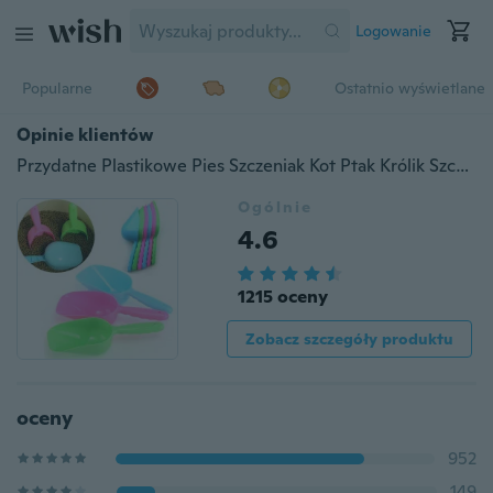
Logowanie
Popularne
Ostatnio wyświetlane
Opinie klientów
Przydatne Plastikowe Pies Szczeniak Kot Ptak Królik Szczur Fretka Podajnik pokarmu Miska Łopata
Ogólnie
4.6
1215 oceny
Zobacz szczegóły produktu
oceny
952
149