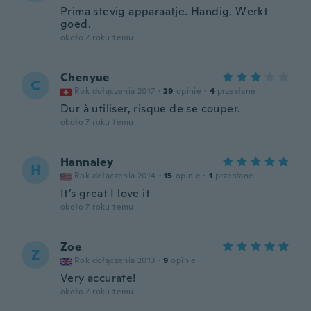
Prima stevig apparaatje. Handig. Werkt
goed.
około 7 roku temu
Chenyue
C
Rok dołączenia 2017
·
29
opinie
·
4
przesłane
Dur à utiliser, risque de se couper.
około 7 roku temu
Hannaley
H
Rok dołączenia 2014
·
15
opinie
·
1
przesłane
It’s great I love it
około 7 roku temu
Zoe
Z
Rok dołączenia 2013
·
9
opinie
Very accurate!
około 7 roku temu