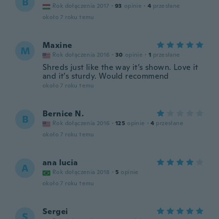
B
Rok dołączenia 2017
·
93
opinie
·
4
przesłane
około 7 roku temu
Maxine
M
Rok dołączenia 2016
·
30
opinie
·
1
przesłane
Shreds just like the way it’s shown. Love it
and it’s sturdy. Would recommend
około 7 roku temu
Bernice N.
B
Rok dołączenia 2016
·
125
opinie
·
4
przesłane
około 7 roku temu
ana lucia
A
Rok dołączenia 2018
·
5
opinie
około 7 roku temu
Sergei
S