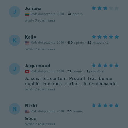
Juliana
J
Rok dołączenia 2018
·
74
opinie
około 7 roku temu
Kelly
K
Rok dołączenia 2016
·
119
opinie
·
32
przesłane
około 7 roku temu
Jaquenoud
J
Rok dołączenia 2018
·
32
opinie
·
1
przesłane
Je suis très content. Produit três bonne
qualité. Funciona parfait .Je recommande.
około 7 roku temu
Nikki
N
Rok dołączenia 2018
·
36
opinie
Good
około 7 roku temu