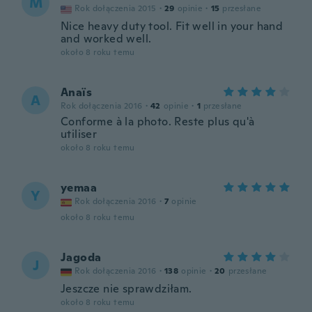
M
Rok dołączenia 2015
·
29
opinie
·
15
przesłane
Nice heavy duty tool. Fit well in your hand
and worked well.
około 8 roku temu
Anaïs
A
Rok dołączenia 2016
·
42
opinie
·
1
przesłane
Conforme à la photo. Reste plus qu'à
utiliser
około 8 roku temu
yemaa
Y
Rok dołączenia 2016
·
7
opinie
około 8 roku temu
Jagoda
J
Rok dołączenia 2016
·
138
opinie
·
20
przesłane
Jeszcze nie sprawdziłam.
około 8 roku temu