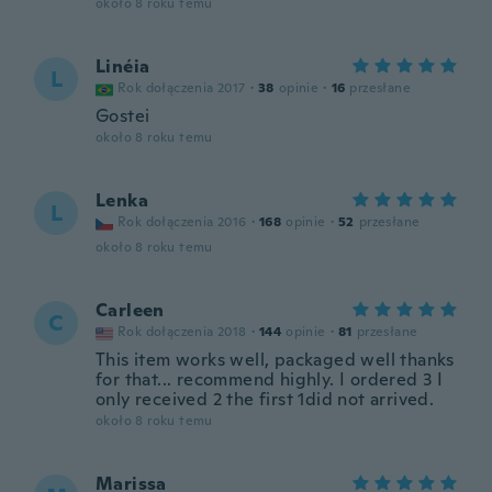
około 8 roku temu
Linéia
L
Rok dołączenia 2017
·
38
opinie
·
16
przesłane
Gostei
około 8 roku temu
Lenka
L
Rok dołączenia 2016
·
168
opinie
·
52
przesłane
około 8 roku temu
Carleen
C
Rok dołączenia 2018
·
144
opinie
·
81
przesłane
This item works well, packaged well thanks
for that... recommend highly. I ordered 3 I
only received 2 the first 1did not arrived.
około 8 roku temu
Marissa