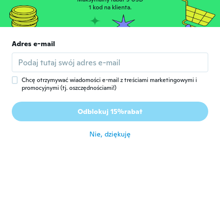
Sabrina
1 kod na klienta.
S
Rok dołączenia 2016
·
152
opinie
·
19
przesłane
około 8 roku temu
Adres e-mail
Martin
M
Rok dołączenia 2018
·
41
opinie
około 8 roku temu
Chcę otrzymywać wiadomości e-mail z treściami marketingowymi i
promocyjnymi (tj. oszczędnościami!)
Cindy
C
Odblokuj 15%rabat
Rok dołączenia 2016
·
15
opinie
·
3
przesłane
około 8 roku temu
Nie, dziękuję
Jeniffer
J
Rok dołączenia 2018
·
4
opinie
około 8 roku temu
Šárka
Š
Rok dołączenia 2018
·
27
opinie