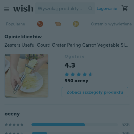
Logowanie
Popularne
Ostatnio wyświetlane
Opinie klientów
Zesters Useful Gourd Grater Paring Carrot Vegetable Slicer Zesters Kitchen Gadgets Stainless Steel
Ogólnie
4.3
950 oceny
Zobacz szczegóły produktu
oceny
586
169