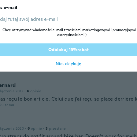
oku temu
s e-mail
ni
łączenia 2020
Chcę otrzymywać wiadomości e-mail z treściami marketingowymi i promocyjnymi (
·
22
opinie
oszczędnościami!)
oku temu
Odblokuj 15%rabat
łączenia 2018
·
35
opinie
Nie, dziękuję
oku temu
ernard
łączenia 2017
·
6
opinie
pas reçu le bon article. Celui que j'ai reçu se place derrière l
oku temu
łączenia 2020
·
6
opinie
·
3
przesłane
ro straps do not fit around bike bar. Doesn’t work for my b