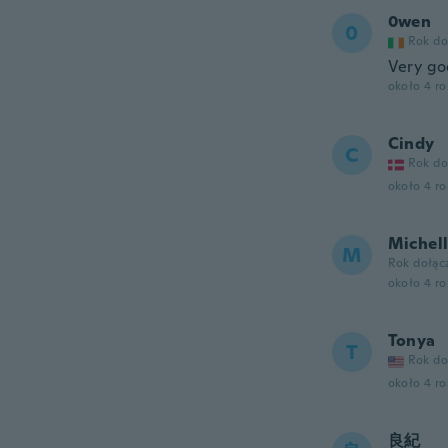
0wen
0
Rok do
Very g
około 4 r
Cindy
C
Rok do
około 4 r
Michel
M
Rok dołąc
około 4 r
Tonya
T
Rok do
około 4 r
良紀