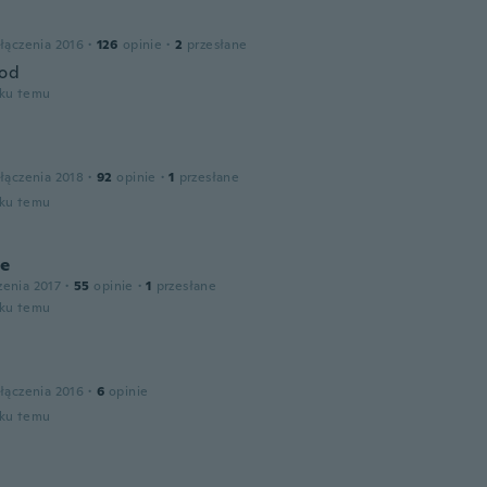
łączenia 2016
·
126
opinie
·
2
przesłane
ood
oku temu
łączenia 2018
·
92
opinie
·
1
przesłane
oku temu
le
zenia 2017
·
55
opinie
·
1
przesłane
oku temu
łączenia 2016
·
6
opinie
oku temu