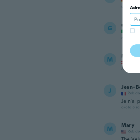
około 5 r
Adre
giovan
G
Rok do
około 6 r
Marco
M
Rok do
około 6 r
Jean-B
J
Rok do
Je n'ai 
około 6 r
Mary
M
Rok do
The Velc