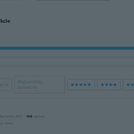
kcie
Najbardziej
ęcie
pomocne
łączenia 2017
·
106
opinie
oku temu