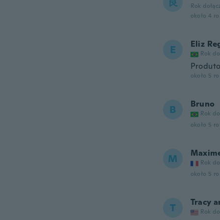
良
Rok dołąc
około 4 r
Eliz Re
E
Rok do
Produto
około 5 r
Bruno
B
Rok do
około 5 r
Maxim
M
Rok do
około 5 r
Tracy 
T
Rok do