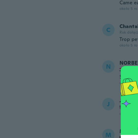
Came ea
około 5 r
Chanta
C
Rok dołąc
Trop pe
około 5 r
NORBE
N
Rok do
Sok min
około 5 r
James
J
Rok do
około 5 r
Marku
M
Rok do