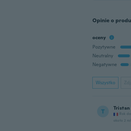
Opinie o produ
oceny
Pozytywne
Neutralny
Negatywne
Wszystko
Zdj
Tristan
T
Rok do
około 2 r