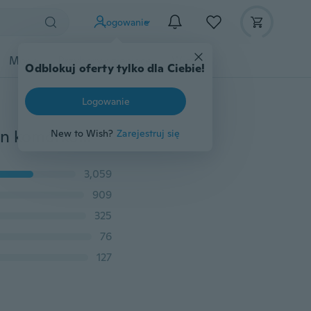
Logowanie
Moda
Przybory dziecięce
Więcej
Odblokuj oferty tylko dla Ciebie!
Logowanie
Rama rowerowa Sakwa przednia tuba Torba na telefon komórkowy Rower Rower 5.0-calowy ekran dotykowy
New to Wish?
Zarejestruj się
3,059
909
325
76
127