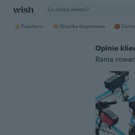
Jump to section
Popularne
Wysyłka ekspresowa
Centru
Opinie kli