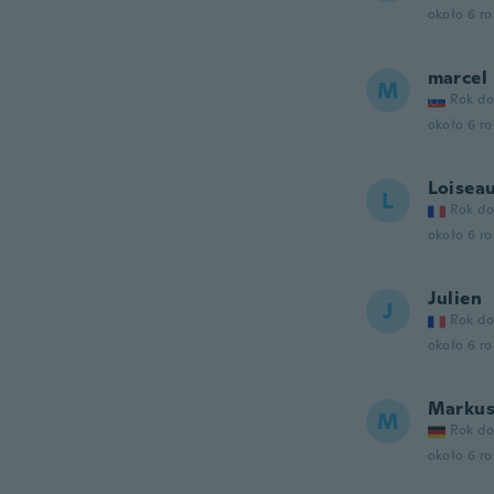
około 6 r
marcel
M
Rok do
około 6 r
Loisea
L
Rok do
około 6 r
Julien
J
Rok do
około 6 r
Marku
M
Rok do
około 6 r