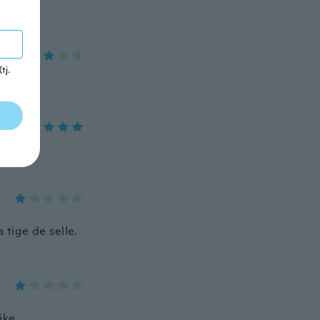
tj.
a tige de selle.
ike.