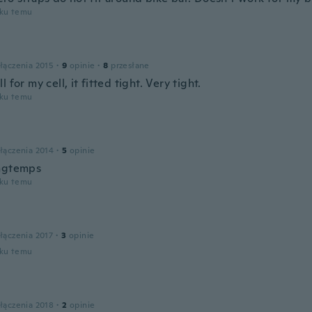
oku temu
łączenia 2015
·
9
opinie
·
8
przesłane
l for my cell, it fitted tight. Very tight.
oku temu
łączenia 2014
·
5
opinie
ngtemps
oku temu
łączenia 2017
·
3
opinie
oku temu
łączenia 2018
·
2
opinie