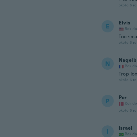
około 6 r
Elvis
E
Rok do
Too smal
około 6 r
Naqeib
N
Rok do
Trop lo
około 6 r
Per
P
Rok do
około 6 r
Israel
I
Rok do