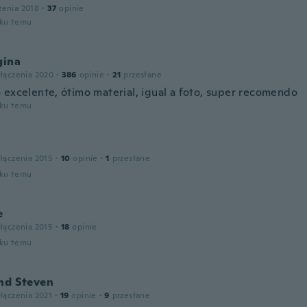
zenia 2018
·
37
opinie
oku temu
gina
łączenia 2020
·
386
opinie
·
21
przesłane
 excelente, ótimo material, igual a foto, super recomendo
oku temu
łączenia 2015
·
10
opinie
·
1
przesłane
oku temu
e
łączenia 2015
·
18
opinie
oku temu
and Steven
łączenia 2021
·
19
opinie
·
9
przesłane