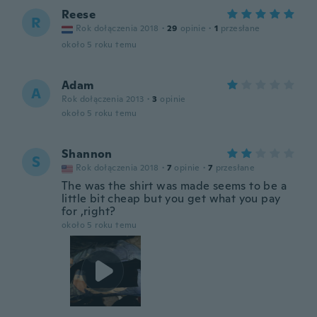
Reese
R
Rok dołączenia 2018
·
29
opinie
·
1
przesłane
około 5 roku temu
Adam
A
Rok dołączenia 2013
·
3
opinie
około 5 roku temu
Shannon
S
Rok dołączenia 2018
·
7
opinie
·
7
przesłane
The was the shirt was made seems to be a
little bit cheap but you get what you pay
for ,right?
około 5 roku temu