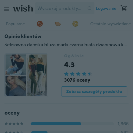
Logowanie
Popularne
Ostatnio wyświetlane
Opinie klientów
Seksowna damska bluza marki czarna biała dzianinowa koszulka damska Femme Street Slash Neck Fall Off The Shoulder Top dla kobiet
Ogólnie
4.3
3076 oceny
Zobacz szczegóły produktu
oceny
1,866
592