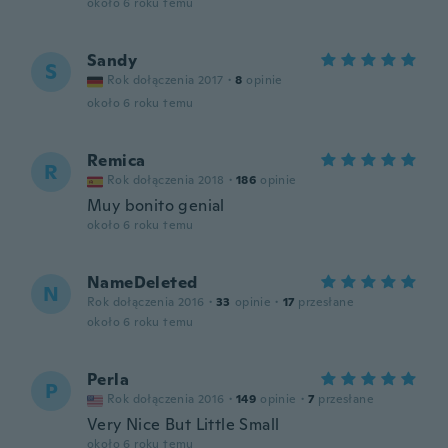
około 6 roku temu
Sandy
S
Rok dołączenia 2017
·
8
opinie
około 6 roku temu
Remica
R
Rok dołączenia 2018
·
186
opinie
Muy bonito genial
około 6 roku temu
NameDeleted
N
Rok dołączenia 2016
·
33
opinie
·
17
przesłane
około 6 roku temu
Perla
P
Rok dołączenia 2016
·
149
opinie
·
7
przesłane
Very Nice But Little Small
około 6 roku temu