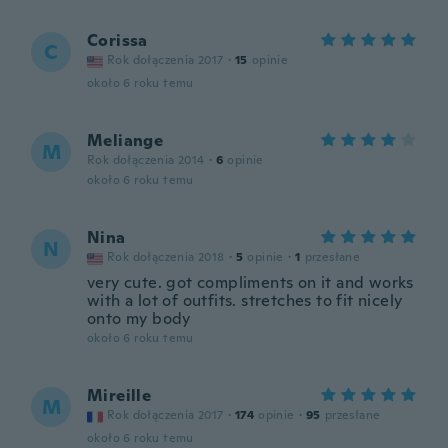
Corissa
C
Rok dołączenia 2017
·
15
opinie
około 6 roku temu
Meliange
M
Rok dołączenia 2014
·
6
opinie
około 6 roku temu
Nina
N
Rok dołączenia 2018
·
5
opinie
·
1
przesłane
very cute. got compliments on it and works
with a lot of outfits. stretches to fit nicely
onto my body
około 6 roku temu
Mireille
M
Rok dołączenia 2017
·
174
opinie
·
95
przesłane
około 6 roku temu