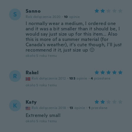
Sanno
S
Rok dołączenia 2020
·
10
opinie
I normally wear a medium, I ordered one
and it was a bit smaller than it should be, I
would say just size up for this item... Also
this is more of a summer material (for
Canada’s weather), it’s cute though, I’ll just
recommend it it, just size up 🙂
około 5 roku temu
Rakel
R
Rok dołączenia 2012
·
103
opinie
·
4
przesłane
około 5 roku temu
Katy
K
Rok dołączenia 2018
·
13
opinie
·
1
przesłane
Extremely small
około 5 roku temu