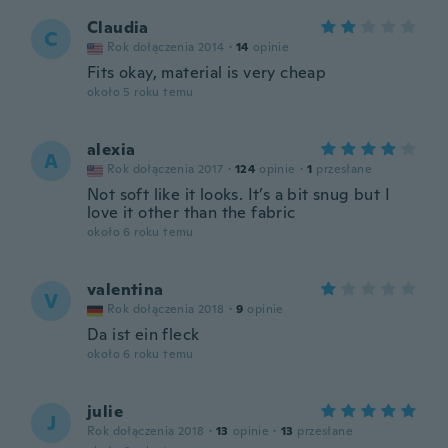
Claudia
C
Rok dołączenia 2014
·
14
opinie
Fits okay, material is very cheap
około 5 roku temu
alexia
A
Rok dołączenia 2017
·
124
opinie
·
1
przesłane
Not soft like it looks. It’s a bit snug but I
love it other than the fabric
około 6 roku temu
valentina
V
Rok dołączenia 2018
·
9
opinie
Da ist ein fleck
około 6 roku temu
julie
J
Rok dołączenia 2018
·
13
opinie
·
13
przesłane