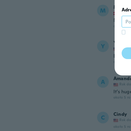
M
M
Adr
Rok do
Nice. T
około 5 r
Yoland
Y
Rok do
Esta mu
około 5 r
Amand
A
Rok do
It’s hu
około 5 r
Cindy
C
Rok do
około 5 r