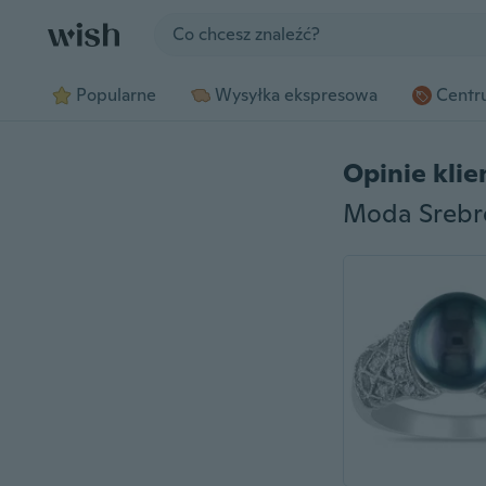
Jump to section
Popularne
Wysyłka ekspresowa
Centru
Opinie kli