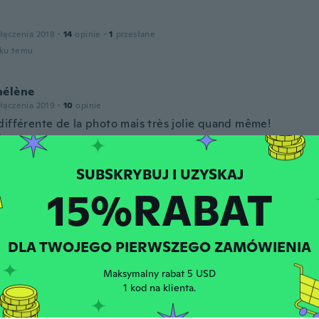
łączenia 2018
·
14
opinie
·
1
przesłane
oku temu
hélène
łączenia 2019
·
10
opinie
différente de la photo mais très jolie quand même!
oku temu
g
15%RABAT
łączenia 2016
·
54
opinie
oku temu
DLA TWOJEGO PIERWSZEGO ZAMÓWIENIA
łączenia 2018
·
20
opinie
Maksymalny rabat 5 USD
more green than I liked. Otherwise it was just ok.
1 kod na klienta.
oku temu