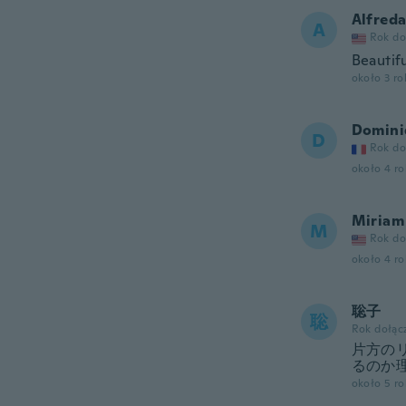
Alfred
A
Rok do
Beautifu
około 3 r
Domini
D
Rok do
około 4 r
Miriam
M
Rok do
około 4 r
聡子
聡
Rok dołąc
片方の
るのか
około 5 r