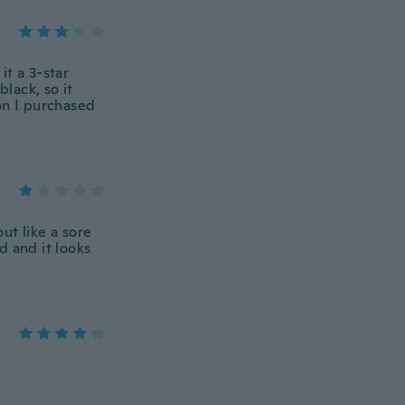
it a 3-star
black, so it
on I purchased
out like a sore
d and it looks