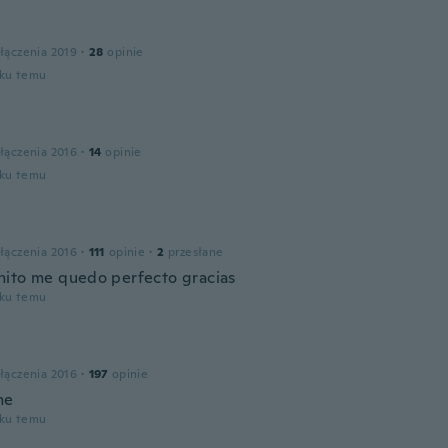
łączenia 2019
·
28
opinie
oku temu
łączenia 2016
·
14
opinie
oku temu
łączenia 2016
·
111
opinie
·
2
przesłane
ito me quedo perfecto gracias
oku temu
łączenia 2016
·
197
opinie
me
oku temu