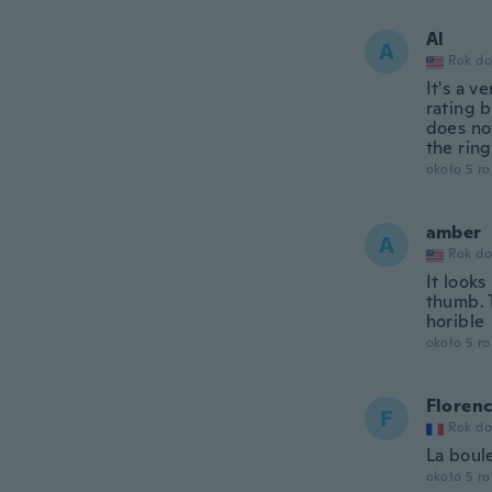
Al
A
Rok do
It's a v
rating b
does no
the ring
około 5 r
amber
A
Rok do
It looks
thumb. 
horible
około 5 r
Floren
F
Rok do
La boule
około 5 r