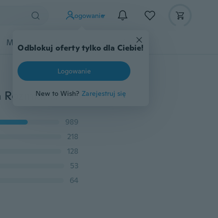
Logowanie
Moda
Przybory dziecięce
Więcej
Odblokuj oferty tylko dla Ciebie!
Logowanie
Moda Srebro 925 Czarna perła i biały topaz Obrączka Rozmiar 6-10
New to Wish?
Zarejestruj się
989
218
128
53
64