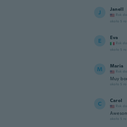
Janell
J
Rok do
około 5 r
Eva
E
Rok do
około 5 r
Maria
M
Rok do
Muy bon
około 5 r
Carol
C
Rok do
Aweso
około 5 r