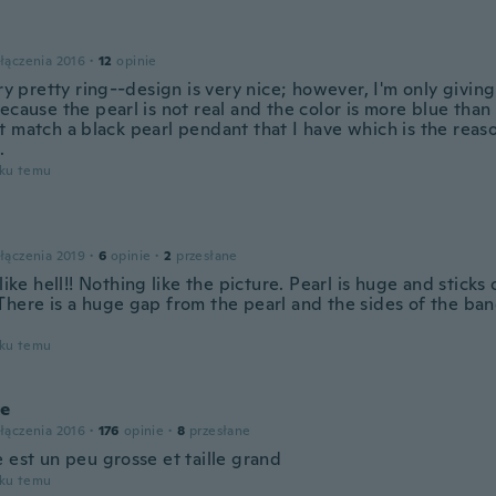
łączenia 2016
·
12
opinie
ery pretty ring--design is very nice; however, I'm only giving 
ecause the pearl is not real and the color is more blue than 
t match a black pearl pendant that I have which is the reas
.
oku temu
łączenia 2019
·
6
opinie
·
2
przesłane
 like hell!! Nothing like the picture. Pearl is huge and sticks 
There is a huge gap from the pearl and the sides of the ban
oku temu
ce
łączenia 2016
·
176
opinie
·
8
przesłane
 est un peu grosse et taille grand
oku temu