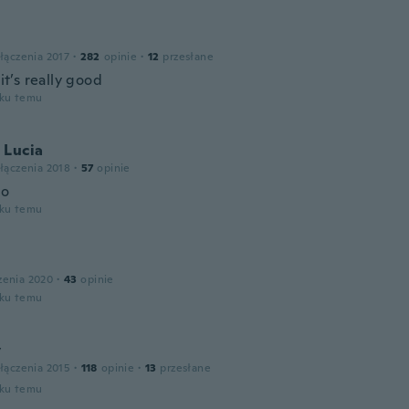
łączenia 2017
·
282
opinie
·
12
przesłane
 it’s really good
oku temu
 Lucia
łączenia 2018
·
57
opinie
to
oku temu
zenia 2020
·
43
opinie
oku temu
y
łączenia 2015
·
118
opinie
·
13
przesłane
oku temu