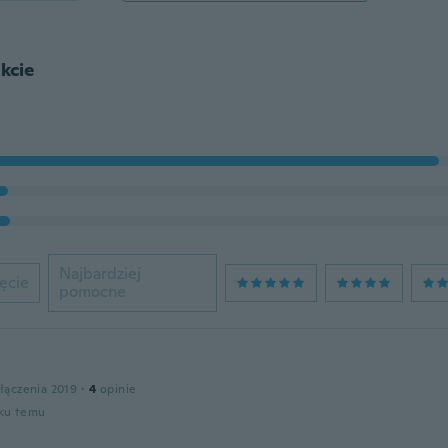
kcie
Najbardziej
ęcie
pomocne
łączenia 2019
·
4
opinie
oku temu