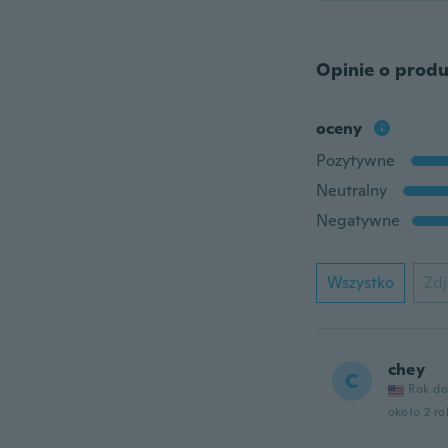
Opinie o produ
oceny
Pozytywne
Neutralny
Negatywne
Wszystko
Zdj
chey
C
Rok do
około 2 r