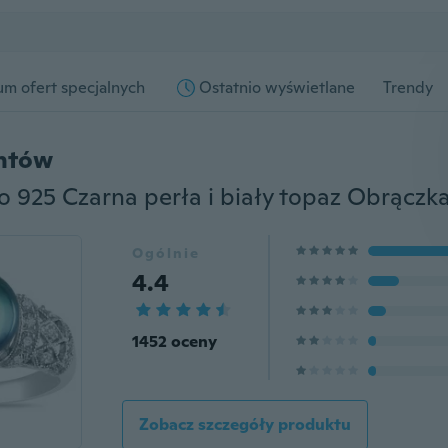
m ofert specjalnych
Ostatnio wyświetlane
Trendy
entów
Ogólnie
4.4
1452 oceny
Zobacz szczegóły produktu