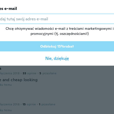
es e-mail
łączenia 2018
·
2319
opinie
·
1858
przesłane
hanks 🙏
oku temu
Chcę otrzymywać wiadomości e-mail z treściami marketingowymi i
promocyjnymi (tj. oszczędnościami!)
a
łączenia 2019
·
15
opinie
Odblokuj 15%rabat
y bonito medida esacta
oku temu
Nie, dziękuję
a
łączenia 2018
·
33
opinie
·
5
przesłane
ge and cheap looking
oku temu
łączenia 2018
·
15
opinie
·
1
przesłane
oku temu