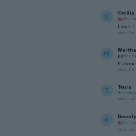
Cecilia
C
Rok do
I love it
około 5 r
Martha
M
Rok do
Es boni
około 5 r
Teura
T
Rok dołąc
około 5 r
Beverl
B
Rok do
około 5 r