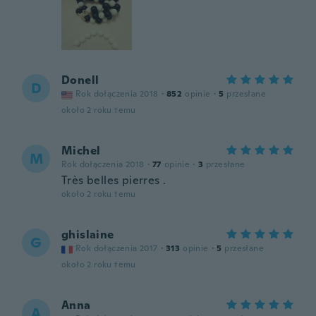
Donell
D
Rok dołączenia 2018
·
852
opinie
·
5
przesłane
około 2 roku temu
Michel
M
Rok dołączenia 2018
·
77
opinie
·
3
przesłane
Très belles pierres .
około 2 roku temu
ghislaine
G
Rok dołączenia 2017
·
313
opinie
·
5
przesłane
około 2 roku temu
Anna
A