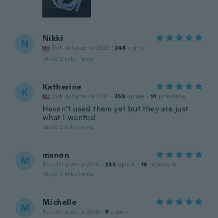
Nikki
N
Rok dołączenia 2023
·
248
opinie
około 2 roku temu
Katherine
K
Rok dołączenia 2017
·
358
opinie
·
14
przesłane
Haven’t used them yet but they are just
what I wanted
około 2 roku temu
manon
M
Rok dołączenia 2018
·
255
opinie
·
19
przesłane
około 2 roku temu
Michelle
M
Rok dołączenia 2019
·
8
opinie