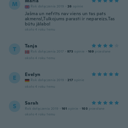
Maria
M
Rok dołączenia 2019
·
26
opinie
Jašma un nefrīts nav viens un tas pats
akmens!,Tulkojums parasti ir nepareizs.Tas
būtu jālabo!
około 4 roku temu
Tanja
T
Rok dołączenia 2017
·
973
opinie
·
169
przesłane
około 4 roku temu
Evelyn
E
Rok dołączenia 2019
·
217
opinie
około 4 roku temu
Sarah
S
Rok dołączenia 2019
·
161
opinie
·
103
przesłane
około 4 roku temu