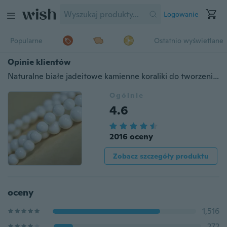
Logowanie
Popularne
Ostatnio wyświetlane
Opinie klientów
Naturalne białe jadeitowe kamienne koraliki do tworzenia biżuterii DIY 4/6/8/10 / 12mm Strand 15.5 ''
Ogólnie
4.6
2016 oceny
Zobacz szczegóły produktu
oceny
1,516
272