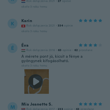
Rok dołączenia 2021
·
27
opinie
około 3 roku temu
Karin
K
Rok dołączenia 2021
·
334
opinie
około 3 roku temu
Éva
É
Rok dołączenia 2016
·
63
opinie
·
62
przesłane
A mérete pont jó, kicsit a fénye a
gyöngynek kifogásolható.
około 3 roku temu
Mia Jeanette S.
M
Rok dołączenia 2017
·
233
opinie
·
43
przesłane