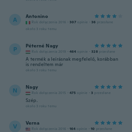
Antonino
A
Rok dołączenia 2016
·
307
opinie
·
36
przesłane
około 3 roku temu
Péterné Nagy
P
Rok dołączenia 2019
·
464
opinie
·
328
przesłane
A termék a leírásnak megfelelő, korábban
is rendeltem már
około 3 roku temu
Nagy
N
Rok dołączenia 2015
·
475
opinie
·
3
przesłane
Szép.
około 3 roku temu
Verna
V
Rok dołączenia 2016
·
164
opinie
·
10
przesłane