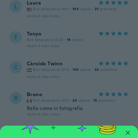
Laura
L
Rok dołączenia 2021
·
134
opinie
·
21
przesłane
około 4 roku temu
Tanya
T
Rok dołączenia 2020
·
14
opinie
około 4 roku temu
Càraida Twinn
C
Rok dołączenia 2019
·
110
opinie
·
33
przesłane
około 4 roku temu
Bruno
B
Rok dołączenia 2021
·
20
opinie
·
15
przesłane
Belle come in fotografia
około 4 roku temu
Roger
R