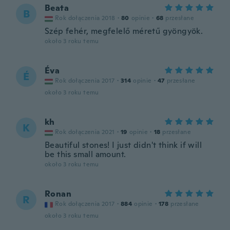
Beata
B
Rok dołączenia 2018
·
80
opinie
·
68
przesłane
Szép fehér, megfelelő méretű gyöngyök.
około 3 roku temu
Éva
É
Rok dołączenia 2017
·
314
opinie
·
47
przesłane
około 3 roku temu
kh
K
Rok dołączenia 2021
·
19
opinie
·
18
przesłane
Beautiful stones! I just didn't think if will
be this small amount.
około 3 roku temu
Ronan
R
Rok dołączenia 2017
·
884
opinie
·
178
przesłane
około 3 roku temu