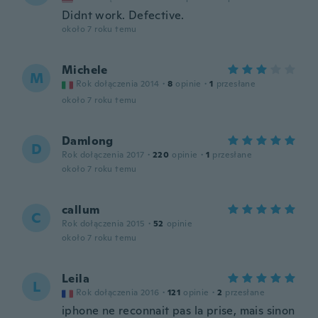
Didnt work. Defective.
około 7 roku temu
Michele
M
Rok dołączenia 2014
·
8
opinie
·
1
przesłane
około 7 roku temu
Damlong
D
Rok dołączenia 2017
·
220
opinie
·
1
przesłane
około 7 roku temu
callum
C
Rok dołączenia 2015
·
52
opinie
około 7 roku temu
Leila
L
Rok dołączenia 2016
·
121
opinie
·
2
przesłane
iphone ne reconnait pas la prise, mais sinon