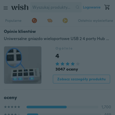
Logowanie
Popularne
Ostatnio wyświetlane
Opinie klientów
Uniwersalne gniazdo wieloportowe USB 2 4 porty Hub USB Ładowarka / stacja ładująca
Ogólnie
4
3047 oceny
Zobacz szczegóły produktu
oceny
1,700
469