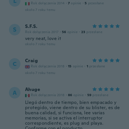
L
Rok dołączenia 2014
·
7
opinie
·
5
przesłane
około 7 roku temu
S.F.S.
S
Rok dołączenia 2017
·
56
opinie
·
23
przesłane
very neat, love it
około 7 roku temu
Craig
C
Rok dołączenia 2018
·
15
opinie
·
1
przesłane
około 7 roku temu
Ahuge
A
Rok dołączenia 2018
·
86
opinie
·
59
przesłane
Llegó dentro de tiempo, bien empacado y
protegido, viene dentro de su blister, es de
buena calidad, si funciona, lee varias
memorias, si se activa el interruptor
correspondiente, es plug and playa.
Conforme con el producto.