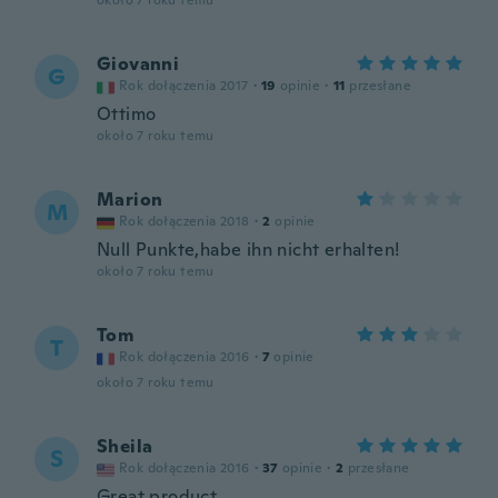
około 7 roku temu
Giovanni
G
Rok dołączenia 2017
·
19
opinie
·
11
przesłane
Ottimo
około 7 roku temu
Marion
M
Rok dołączenia 2018
·
2
opinie
Null Punkte,habe ihn nicht erhalten!
około 7 roku temu
Tom
T
Rok dołączenia 2016
·
7
opinie
około 7 roku temu
Sheila
S
Rok dołączenia 2016
·
37
opinie
·
2
przesłane
Great product