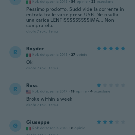
Rok dołączenia 2018
·
34
opinie
·
23
przesłane
Pessimo prodotto. Suddivide la corrente in
entrata tra le varie prese USB. Ne risulta
una carica LENTISSSSSSSSSIMA... Non
compratelo.
około 7 roku temu
Royder
R
Rok dołączenia 2018
·
27
opinie
Ok
około 7 roku temu
Ross
R
Rok dołączenia 2017
·
19
opinie
·
4
przesłane
Broke within a week
około 7 roku temu
Giuseppe
G
Rok dołączenia 2018
·
6
opinie