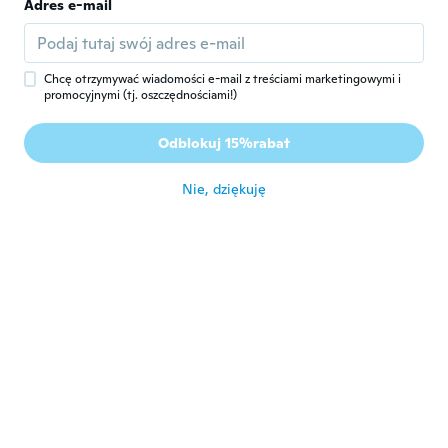
Adres e-mail
Valter
V
Rok dołączenia 2017
·
300
opinie
około 7 roku temu
Chcę otrzymywać wiadomości e-mail z treściami marketingowymi i
promocyjnymi (tj. oszczędnościami!)
Carolann
C
Odblokuj 15%rabat
Rok dołączenia 2014
·
6
opinie
około 7 roku temu
Nie, dziękuję
Vicki
V
Rok dołączenia 2017
·
19
opinie
Arrived very late ... months and months
late!
około 7 roku temu
ysabel
Y
Rok dołączenia 2018
·
2
opinie
około 7 roku temu