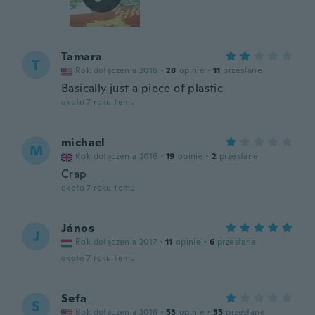
Tamara
T
Rok dołączenia 2016
·
28
opinie
·
11
przesłane
Basically just a piece of plastic
około 7 roku temu
michael
M
Rok dołączenia 2016
·
19
opinie
·
2
przesłane
Crap
około 7 roku temu
János
J
Rok dołączenia 2017
·
11
opinie
·
6
przesłane
około 7 roku temu
Sefa
S
Rok dołączenia 2016
·
53
opinie
·
35
przesłane