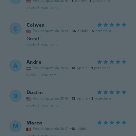
Rok dołączenia 2015
·
3
opinie
·
3
przesłane
około 6 roku temu
Coiwen
C
Rok dołączenia 2019
·
36
opinie
·
5
przesłane
Great
około 6 roku temu
Andre
A
Rok dołączenia 2016
·
41
opinie
·
1
przesłane
około 6 roku temu
Dustin
D
Rok dołączenia 2019
·
12
opinie
·
2
przesłane
około 6 roku temu
Marco
M
Rok dołączenia 2017
·
13
opinie
około 6 roku temu