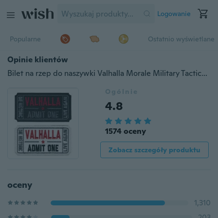
Logowanie
Popularne
Ostatnio wyświetlane
Opinie klientów
Bilet na rzep do naszywki Valhalla Morale Military Tactical Vikings Mad Max
Ogólnie
4.8
1574 oceny
Zobacz szczegóły produktu
oceny
1,310
203