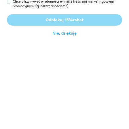
Chcę otrzymywać wiadomości e-mail z treściami marketingowymi i
promocyjnymi (tj. oszczędnościami!)
Seferino
S
Rok dołączenia 2014
·
28
opinie
Odblokuj 15%rabat
około 7 roku temu
Nie, dziękuję
Martina
M
Rok dołączenia 2014
·
1
opinie
około 7 roku temu
Lisa
L
Rok dołączenia 2018
·
97
opinie
·
1
przesłane
Excellent quality. It is sewn onto velcro
with the both velcro sides included so it
can be removed when sewn on! Black one
looks great on my puffer jacket. Measures
7.5cm x 5cm
około 7 roku temu
Luis Semidan
L
Rok dołączenia 2019
·
12
opinie
·
4
przesłane