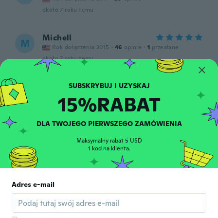
około 7 roku temu
Michell
M
Rok dołączenia 2015
·
46
opinie
·
1
przesłane
około 7 roku temu
Eric
E
15%RABAT
Rok dołączenia 2017
·
159
opinie
około 7 roku temu
DLA TWOJEGO PIERWSZEGO ZAMÓWIENIA
Doris
D
Maksymalny rabat 5 USD
Rok dołączenia 2017
·
36
opinie
·
14
przesłane
1 kod na klienta.
około 7 roku temu
Timo
Adres e-mail
T
Rok dołączenia 2017
·
13
opinie
około 7 roku temu