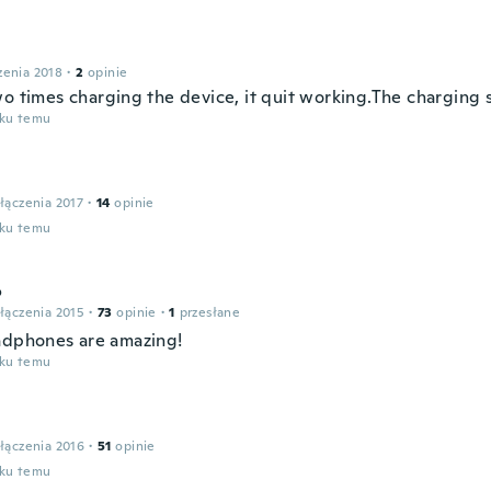
zenia 2018
·
2
opinie
wo times charging the device, it quit working.The charging 
oku temu
łączenia 2017
·
14
opinie
oku temu
o
łączenia 2015
·
73
opinie
·
1
przesłane
adphones are amazing!
oku temu
łączenia 2016
·
51
opinie
oku temu