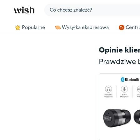
Jump to section
Popularne
Wysyłka ekspresowa
Centru
Opinie kli