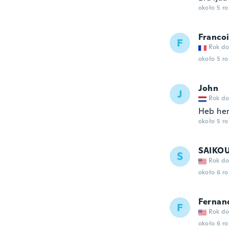
około 5 r
Franco
F
Rok do
około 5 r
John
J
Rok do
Heb hem 
około 5 r
SAIKO
S
Rok do
około 6 r
Fernan
F
Rok do
około 6 r