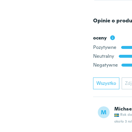
Opinie o produ
oceny
Pozytywne
Neutralny
Negatywne
Wszystko
Zdj
Michae
M
Rok do
około 3 r