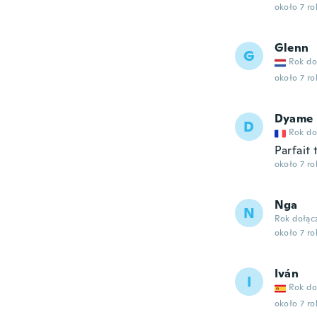
około 7 r
Glenn
G
Rok do
około 7 r
Dyame
D
Rok do
Parfait 
około 7 r
Nga
N
Rok dołąc
około 7 r
Iván
I
Rok do
około 7 r