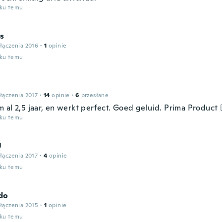
oku temu
is
łączenia 2016
·
1
opinie
oku temu
łączenia 2017
·
14
opinie
·
6
przesłane
al 2,5 jaar, en werkt perfect. Goed geluid. Prima Product 👍
oku temu
U
łączenia 2017
·
4
opinie
oku temu
do
łączenia 2015
·
1
opinie
oku temu