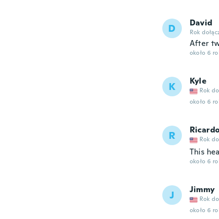
David
D
Rok dołąc
After t
około 6 r
Kyle
K
Rok do
około 6 r
Ricard
R
Rok do
This he
około 6 r
Jimmy
J
Rok do
około 6 r