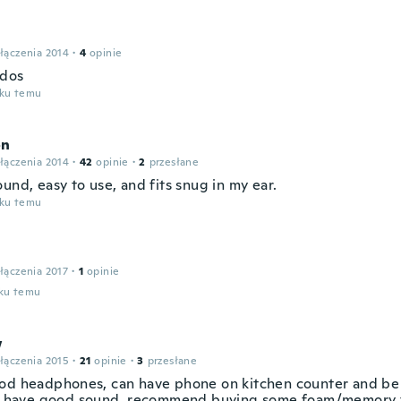
łączenia 2014
·
4
opinie
idos
oku temu
on
łączenia 2014
·
42
opinie
·
2
przesłane
und, easy to use, and fits snug in my ear.
oku temu
łączenia 2017
·
1
opinie
oku temu
w
łączenia 2015
·
21
opinie
·
3
przesłane
od headphones, can have phone on kitchen counter and be 
ll have good sound, recommend buying some foam/memory 