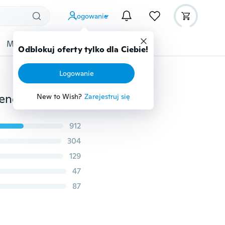
Logowanie
Moda
Przybory dziecięce
Więcej
Odblokuj oferty tylko dla Ciebie!
Logowanie
Prawdziwe bezprzewodowe słuchawki douszne z przenośną ładowarką. A-TION® Słuchawki Bluetooth Najmniejsze bezprzewodowe słuchawki douszne z mikrofonem i redukcją szumów
New to Wish?
Zarejestruj się
912
304
129
47
87