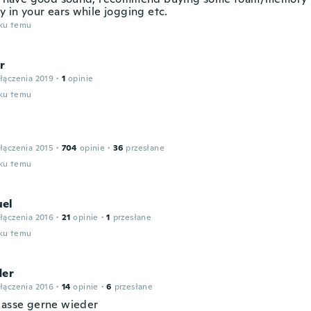
y in your ears while jogging etc.
oku temu
r
łączenia 2019
·
1
opinie
oku temu
łączenia 2015
·
704
opinie
·
36
przesłane
oku temu
el
łączenia 2016
·
21
opinie
·
1
przesłane
oku temu
der
łączenia 2016
·
14
opinie
·
6
przesłane
lasse gerne wieder