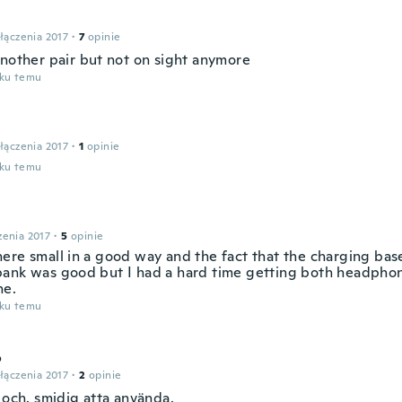
łączenia 2017
·
7
opinie
another pair but not on sight anymore
oku temu
łączenia 2017
·
1
opinie
oku temu
zenia 2017
·
5
opinie
ere small in a good way and the fact that the charging bas
ank was good but I had a hard time getting both headphone
ne.
oku temu
o
łączenia 2017
·
2
opinie
 och. smidig atta använda.