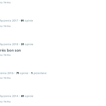
oku temu
łączenia 2017
·
91
opinie
oku temu
łączenia 2018
·
31
opinie
très bon son
oku temu
zenia 2016
·
71
opinie
·
1
przesłane
oku temu
łączenia 2014
·
61
opinie
oku temu