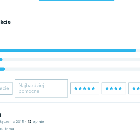
kcie
Najbardziej
ęcie
pomocne
l
łączenia 2015
·
12
opinie
oku temu