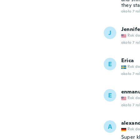
they sta
około 7 r
Jennife
J
Rok do
około 7 r
Erica
E
Rok do
około 7 r
enmanu
E
Rok do
około 7 r
alexan
A
Rok do
Super k