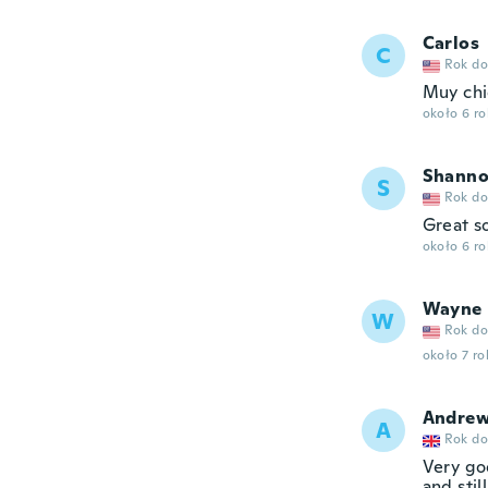
Carlos
C
Rok do
Muy ch
około 6 r
Shann
S
Rok do
Great so
około 6 r
Wayne
W
Rok do
około 7 r
Andre
A
Rok do
Very go
and sti