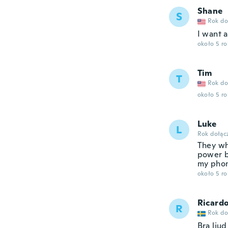
Shane
S
Rok do
I want 
około 5 r
Tim
T
Rok do
około 5 r
Luke
L
Rok dołąc
They wh
power b
my pho
około 5 r
Ricard
R
Rok do
Bra ljud