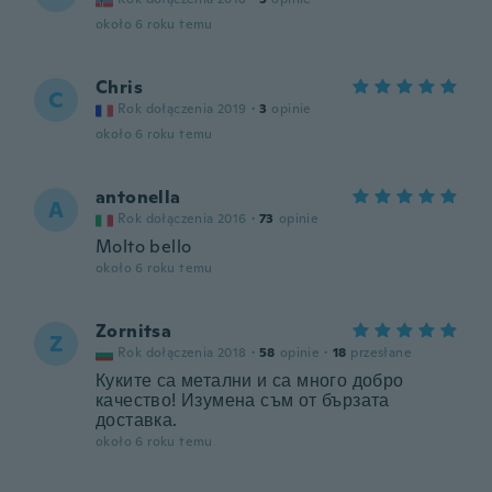
około 6 roku temu
Chris
C
Rok dołączenia 2019
·
3
opinie
około 6 roku temu
antonella
A
Rok dołączenia 2016
·
73
opinie
Molto bello
około 6 roku temu
Zornitsa
Z
Rok dołączenia 2018
·
58
opinie
·
18
przesłane
Куките са метални и са много добро
качество! Изумена съм от бързата
доставка.
około 6 roku temu