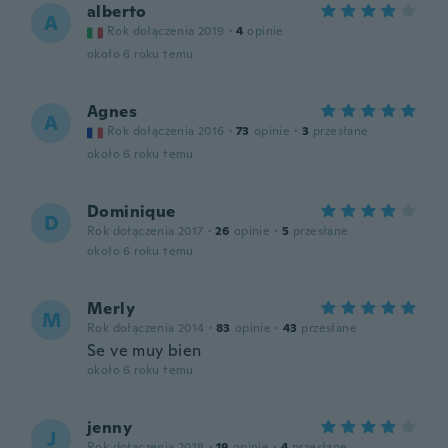
alberto
A
Rok dołączenia 2019
·
4
opinie
około 6 roku temu
Agnes
A
Rok dołączenia 2016
·
73
opinie
·
3
przesłane
około 6 roku temu
Dominique
D
Rok dołączenia 2017
·
26
opinie
·
5
przesłane
około 6 roku temu
Merly
M
Rok dołączenia 2014
·
83
opinie
·
43
przesłane
Se ve muy bien
około 6 roku temu
jenny
J
Rok dołączenia 2018
·
19
opinie
·
4
przesłane