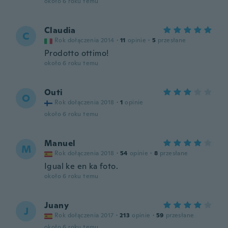
około 6 roku temu
Claudia
C
Rok dołączenia 2014
·
11
opinie
·
5
przesłane
Prodotto ottimo!
około 6 roku temu
Outi
O
Rok dołączenia 2018
·
1
opinie
około 6 roku temu
Manuel
M
Rok dołączenia 2018
·
54
opinie
·
8
przesłane
Igual ke en ka foto.
około 6 roku temu
Juany
J
Rok dołączenia 2017
·
213
opinie
·
59
przesłane
około 6 roku temu