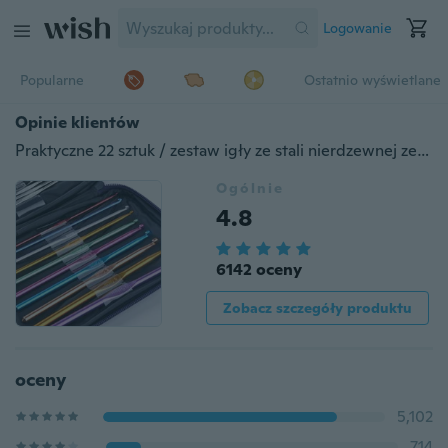
Logowanie
Popularne
Ostatnio wyświetlane
Opinie klientów
Praktyczne 22 sztuk / zestaw igły ze stali nierdzewnej zestaw szydełek zestaw narzędzi do robienia na drutach z etui przędza zestaw do rękodzieła
Ogólnie
4.8
6142 oceny
Zobacz szczegóły produktu
oceny
5,102
714