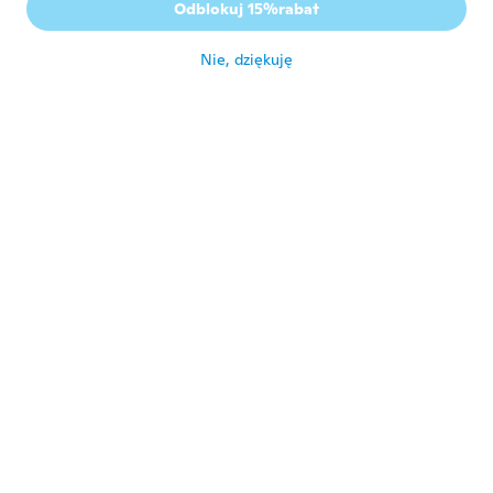
G
Odblokuj 15%rabat
Rok dołączenia 2018
·
20
opinie
·
8
przesłane
około 6 roku temu
Nie, dziękuję
Elodie
E
Rok dołączenia 2016
·
168
opinie
około 6 roku temu
Paola
P
Rok dołączenia 2016
·
53
opinie
·
1
przesłane
Sono molto contenta degli uncinetto tutti
in ordine. Grazie
około 6 roku temu
Angie
A
Rok dołączenia 2018
·
109
opinie
około 6 roku temu
Laetitia
L