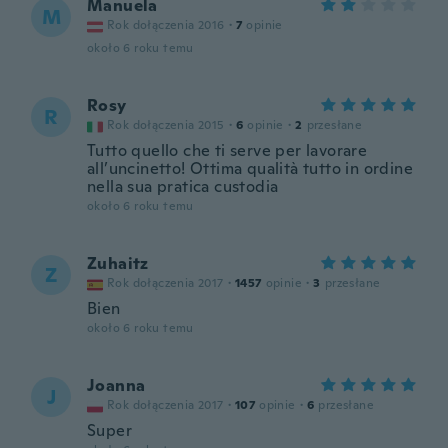
Manuela
M
Rok dołączenia 2016
·
7
opinie
około 6 roku temu
Rosy
R
Rok dołączenia 2015
·
6
opinie
·
2
przesłane
Tutto quello che ti serve per lavorare
all’uncinetto! Ottima qualità tutto in ordine
nella sua pratica custodia
około 6 roku temu
Zuhaitz
Z
Rok dołączenia 2017
·
1457
opinie
·
3
przesłane
Bien
około 6 roku temu
Joanna
J
Rok dołączenia 2017
·
107
opinie
·
6
przesłane
Super