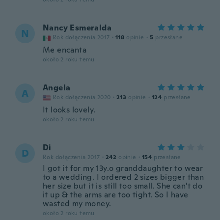
Nancy Esmeralda
N
Rok dołączenia 2017
·
118
opinie
·
5
przesłane
Me encanta
około 2 roku temu
Angela
A
Rok dołączenia 2020
·
213
opinie
·
124
przesłane
It looks lovely.
około 2 roku temu
Di
D
Rok dołączenia 2017
·
242
opinie
·
154
przesłane
I got it for my 13y.o granddaughter to wear
to a wedding. I ordered 2 sizes bigger than
her size but it is still too small. She can't do
it up & the arms are too tight. So I have
wasted my money.
około 2 roku temu