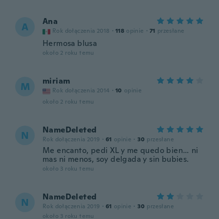
Ana
A
Rok dołączenia 2018
·
118
opinie
·
71
przesłane
Hermosa blusa
około 2 roku temu
miriam
M
Rok dołączenia 2014
·
10
opinie
około 2 roku temu
NameDeleted
N
Rok dołączenia 2019
·
61
opinie
·
30
przesłane
Me encanto, pedi XL y me quedo bien… ni
mas ni menos, soy delgada y sin bubies.
około 3 roku temu
NameDeleted
N
Rok dołączenia 2019
·
61
opinie
·
30
przesłane
około 3 roku temu