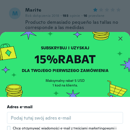
Marite
M
Rok dołączenia 2018
·
193
opinie
·
16
przesłane
Producto demasiado pequeño las tallas no
corresponde a las medidas
około 4 roku temu
Guadalupe Ivette
G
15%RABAT
Rok dołączenia 2018
·
22
opinie
·
1
przesłane
około 4 roku temu
DLA TWOJEGO PIERWSZEGO ZAMÓWIENIA
Margaret
M
Maksymalny rabat 5 USD
Rok dołączenia 2021
·
4
opinie
1 kod na klienta.
około 4 roku temu
Adres e-mail
Roza
R
Rok dołączenia 2020
·
4
opinie
około 4 roku temu
Chcę otrzymywać wiadomości e-mail z treściami marketingowymi i