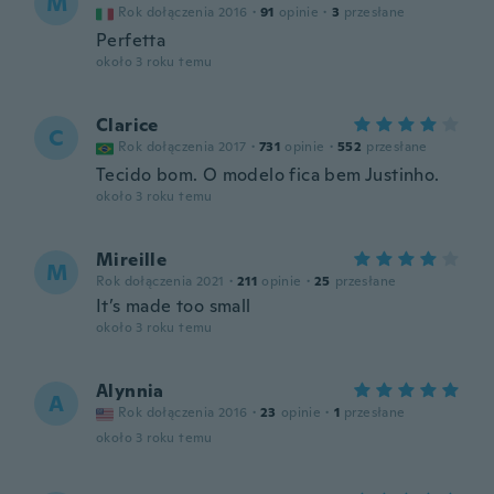
M
Rok dołączenia 2016
·
91
opinie
·
3
przesłane
Perfetta
około 3 roku temu
Clarice
C
Rok dołączenia 2017
·
731
opinie
·
552
przesłane
Tecido bom. O modelo fica bem Justinho.
około 3 roku temu
Mireille
M
Rok dołączenia 2021
·
211
opinie
·
25
przesłane
It’s made too small
około 3 roku temu
Alynnia
A
Rok dołączenia 2016
·
23
opinie
·
1
przesłane
około 3 roku temu