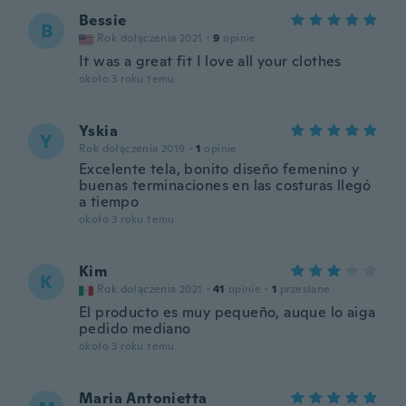
Bessie
B
Rok dołączenia 2021
·
9
opinie
It was a great fit I love all your clothes
około 3 roku temu
Yskia
Y
Rok dołączenia 2019
·
1
opinie
Excelente tela, bonito diseño femenino y
buenas terminaciones en las costuras llegó
a tiempo
około 3 roku temu
Kim
K
Rok dołączenia 2021
·
41
opinie
·
1
przesłane
El producto es muy pequeño, auque lo aiga
pedido mediano
około 3 roku temu
Maria Antonietta