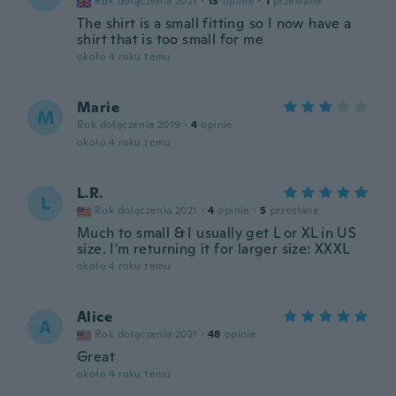
Rok dołączenia 2021
·
13
opinie
·
1
przesłane
The shirt is a small fitting so I now have a
shirt that is too small for me
około 4 roku temu
Marie
M
Rok dołączenia 2019
·
4
opinie
około 4 roku temu
L.R.
L
Rok dołączenia 2021
·
4
opinie
·
5
przesłane
Much to small & I usually get L or XL in US
size. I'm returning it for larger size: XXXL
około 4 roku temu
Alice
A
Rok dołączenia 2021
·
48
opinie
Great
około 4 roku temu