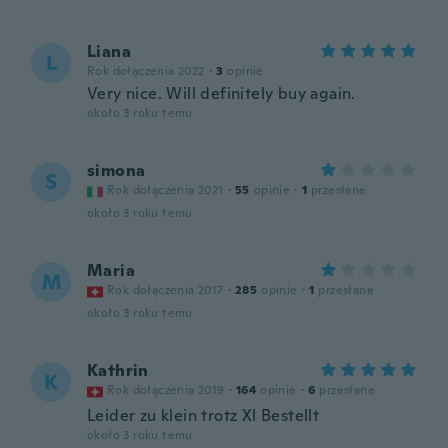
Liana
L
Rok dołączenia 2022
·
3
opinie
Very nice. Will definitely buy again.
około 3 roku temu
simona
S
Rok dołączenia 2021
·
55
opinie
·
1
przesłane
około 3 roku temu
Maria
M
Rok dołączenia 2017
·
285
opinie
·
1
przesłane
około 3 roku temu
Kathrin
K
Rok dołączenia 2019
·
164
opinie
·
6
przesłane
Leider zu klein trotz Xl Bestellt
około 3 roku temu