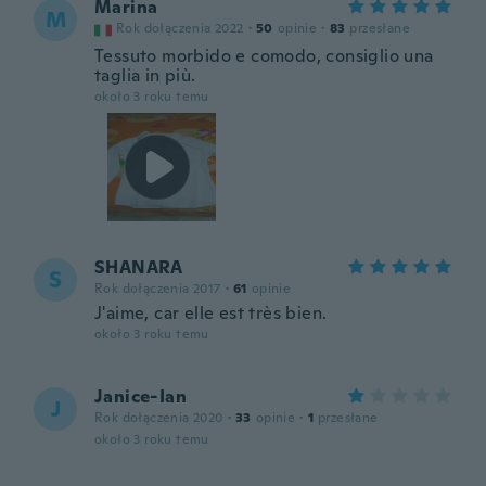
Marina
M
Rok dołączenia 2022
·
50
opinie
·
83
przesłane
Tessuto morbido e comodo, consiglio una
taglia in più.
około 3 roku temu
SHANARA
S
Rok dołączenia 2017
·
61
opinie
J'aime, car elle est très bien.
około 3 roku temu
Janice-Ian
J
Rok dołączenia 2020
·
33
opinie
·
1
przesłane
około 3 roku temu