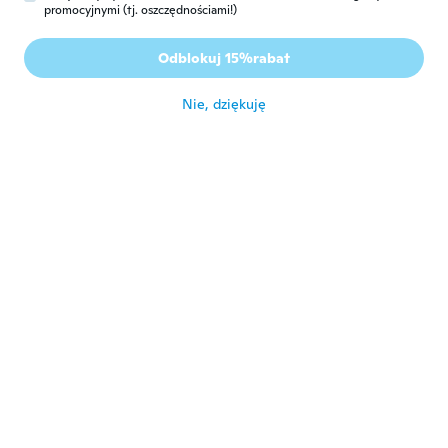
promocyjnymi (tj. oszczędnościami!)
Evy
E
Rok dołączenia 2015
·
26
opinie
Odblokuj 15%rabat
Meget flot
około 4 roku temu
Nie, dziękuję
mizzy
M
Rok dołączenia 2019
·
5
opinie
Looks really good and best suit for me love
it
około 4 roku temu
Dominicy
D
Rok dołączenia 2018
·
51
opinie
·
2
przesłane
Muy linda
około 4 roku temu
Genaro
G
Rok dołączenia 2020
·
269
opinie
·
212
przesłane