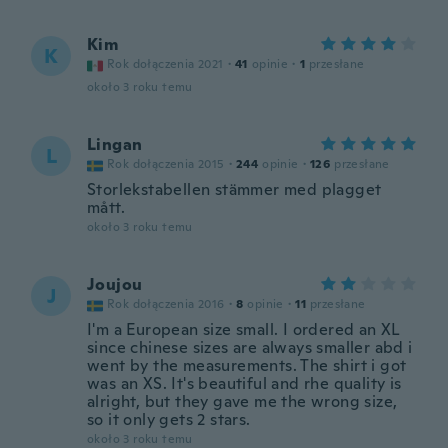
Kim
K
Rok dołączenia 2021
·
41
opinie
·
1
przesłane
około 3 roku temu
Lingan
L
Rok dołączenia 2015
·
244
opinie
·
126
przesłane
Storlekstabellen stämmer med plagget
mått.
około 3 roku temu
Joujou
J
Rok dołączenia 2016
·
8
opinie
·
11
przesłane
I'm a European size small. I ordered an XL
since chinese sizes are always smaller abd i
went by the measurements. The shirt i got
was an XS. It's beautiful and rhe quality is
alright, but they gave me the wrong size,
so it only gets 2 stars.
około 3 roku temu