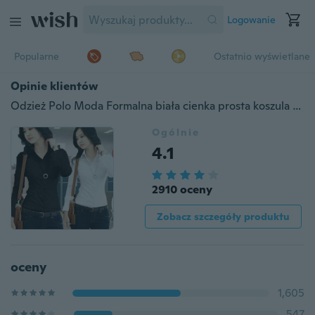
Logowanie
Popularne
Ostatnio wyświetlane
Opinie klientów
Odzież Polo Moda Formalna biała cienka prosta koszula z długim rękawem Bluzka damska
Ogólnie
4.1
2910 oceny
Zobacz szczegóły produktu
oceny
1,605
547