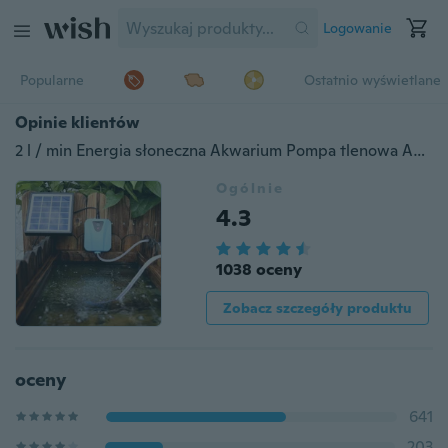
Logowanie
Popularne
Ostatnio wyświetlane
Opinie klientów
2 l / min Energia słoneczna Akwarium Pompa tlenowa Aerator wody Oxygenator + Aerator do stawu z kamienia powietrznego
Ogólnie
4.3
1038 oceny
Zobacz szczegóły produktu
oceny
641
203