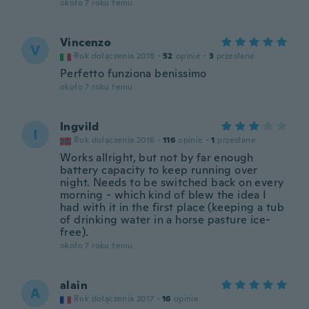
około 7 roku temu
Vincenzo
V
Rok dołączenia 2018
·
52
opinie
·
3
przesłane
Perfetto funziona benissimo
około 7 roku temu
Ingvild
I
Rok dołączenia 2016
·
116
opinie
·
1
przesłane
Works allright, but not by far enough
battery capacity to keep running over
night. Needs to be switched back on every
morning - which kind of blew the idea I
had with it in the first place (keeping a tub
of drinking water in a horse pasture ice-
free).
około 7 roku temu
alain
A
Rok dołączenia 2017
·
16
opinie