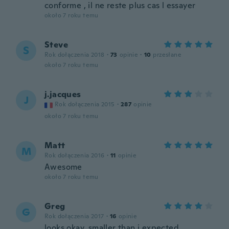
conforme , il ne reste plus cas l essayer
około 7 roku temu
Steve
S
Rok dołączenia 2018
·
73
opinie
·
10
przesłane
około 7 roku temu
j.jacques
J
Rok dołączenia 2015
·
287
opinie
około 7 roku temu
Matt
M
Rok dołączenia 2016
·
11
opinie
Awesome
około 7 roku temu
Greg
G
Rok dołączenia 2017
·
16
opinie
looks okay..smaller than i expected