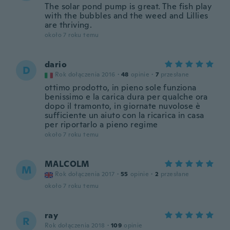
The solar pond pump is great. The fish play
with the bubbles and the weed and Lillies
are thriving.
około 7 roku temu
dario
D
Rok dołączenia 2016
·
48
opinie
·
7
przesłane
ottimo prodotto, in pieno sole funziona
benissimo e la carica dura per qualche ora
dopo il tramonto, in giornate nuvolose è
sufficiente un aiuto con la ricarica in casa
per riportarlo a pieno regime
około 7 roku temu
MALCOLM
M
Rok dołączenia 2017
·
55
opinie
·
2
przesłane
około 7 roku temu
ray
R
Rok dołączenia 2018
·
109
opinie