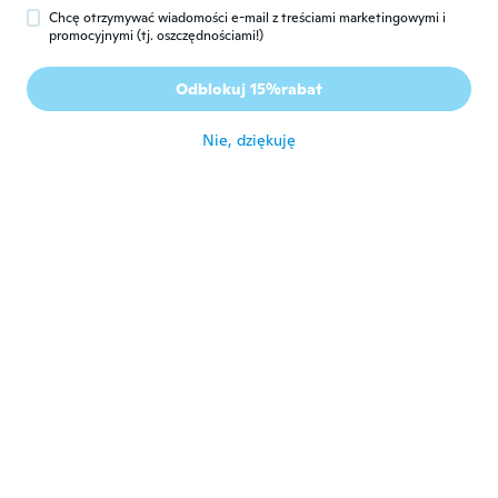
Chcę otrzymywać wiadomości e-mail z treściami marketingowymi i
promocyjnymi (tj. oszczędnościami!)
Celeste
C
Rok dołączenia 2017
·
22
opinie
·
1
przesłane
Odblokuj 15%rabat
Exactamente lo esperado
około 6 roku temu
Nie, dziękuję
Kirsi
K
Rok dołączenia 2017
·
31
opinie
około 6 roku temu
Rita
R
Rok dołączenia 2017
·
17
opinie
·
1
przesłane
They are oerfect
około 6 roku temu
Kirstine
K
Rok dołączenia 2017
·
37
opinie
około 7 roku temu