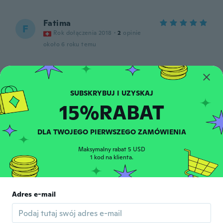
Fatima
F
Rok dołączenia 2018
·
2
opinie
około 6 roku temu
Jadyn
J
Rok dołączenia 2017
·
48
opinie
·
15
przesłane
około 6 roku temu
15%RABAT
Ludmila
L
DLA TWOJEGO PIERWSZEGO ZAMÓWIENIA
Rok dołączenia 2014
·
32
opinie
·
1
przesłane
Hezke provedeni a rychle dodani super
Maksymalny rabat 5 USD
około 6 roku temu
1 kod na klienta.
Britta
B
Rok dołączenia 2017
·
122
opinie
Adres e-mail
Top
około 6 roku temu