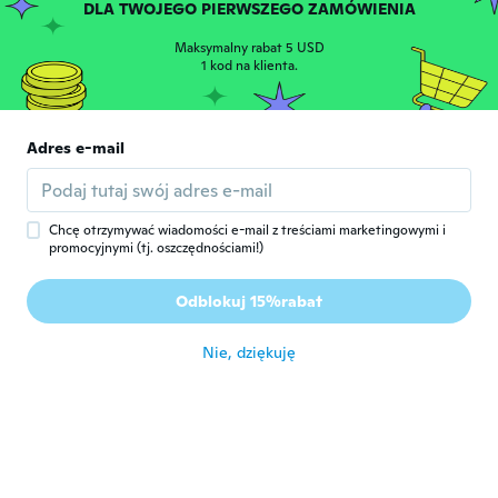
DLA TWOJEGO PIERWSZEGO ZAMÓWIENIA
Tammy
T
Maksymalny rabat 5 USD
Rok dołączenia 2018
·
33
opinie
1 kod na klienta.
They fit perfectly
około 7 roku temu
Adres e-mail
Folienfee
F
Rok dołączenia 2017
·
10
opinie
·
3
przesłane
około 7 roku temu
Chcę otrzymywać wiadomości e-mail z treściami marketingowymi i
promocyjnymi (tj. oszczędnościami!)
Les
L
Odblokuj 15%rabat
Rok dołączenia 2016
·
39
opinie
około 7 roku temu
Nie, dziękuję
Andreas
A
Rok dołączenia 2017
·
38
opinie
około 7 roku temu