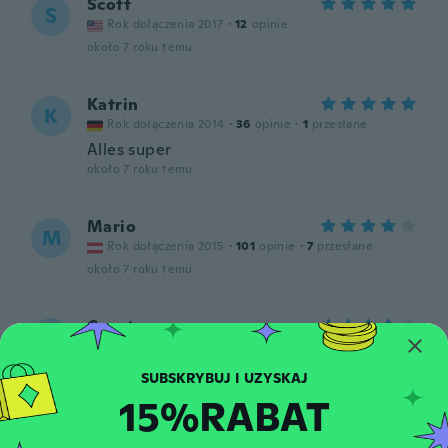
Scott
S
Rok dołączenia 2017
·
12
opinie
około 7 roku temu
Katrin
K
Rok dołączenia 2014
·
36
opinie
·
1
przesłane
Alles super
około 7 roku temu
Mario
M
Rok dołączenia 2015
·
101
opinie
·
7
przesłane
około 7 roku temu
Courtney
C
Rok dołączenia 2016
·
12
opinie
·
3
przesłane
Super cute. I ordered a small and it was
still a little big even with the lace pulled
15%RABAT
tight.
około 7 roku temu