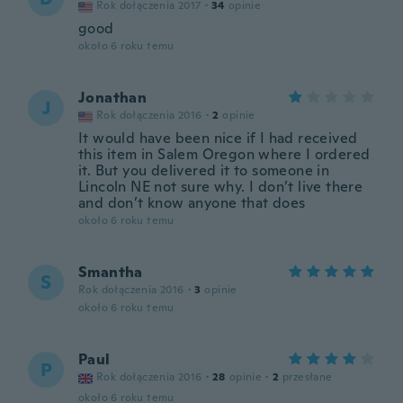
Rok dołączenia 2017
·
34
opinie
good
około 6 roku temu
Jonathan
J
Rok dołączenia 2016
·
2
opinie
It would have been nice if I had received
this item in Salem Oregon where I ordered
it. But you delivered it to someone in
Lincoln NE not sure why. I don’t live there
and don’t know anyone that does
około 6 roku temu
Smantha
S
Rok dołączenia 2016
·
3
opinie
około 6 roku temu
Paul
P
Rok dołączenia 2016
·
28
opinie
·
2
przesłane
około 6 roku temu