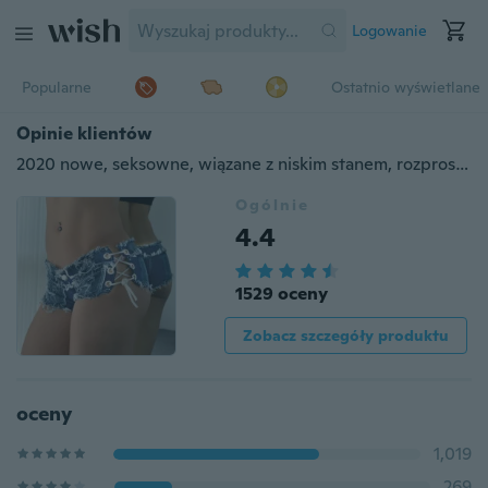
Logowanie
Popularne
Ostatnio wyświetlane
Opinie klientów
2020 nowe, seksowne, wiązane z niskim stanem, rozproszone, gorące, obcisłe dżinsy dla kobiet
Ogólnie
4.4
1529 oceny
Zobacz szczegóły produktu
oceny
1,019
269