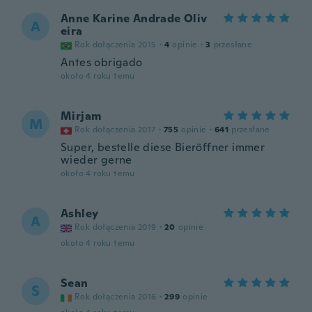
Anne Karine Andrade Oliv
A
eira
Rok dołączenia 2015
·
4
opinie
·
3
przesłane
Antes obrigado
około 4 roku temu
Mirjam
M
Rok dołączenia 2017
·
755
opinie
·
641
przesłane
Super, bestelle diese Bieröffner immer
wieder gerne
około 4 roku temu
Ashley
A
Rok dołączenia 2019
·
20
opinie
około 4 roku temu
Sean
S
Rok dołączenia 2016
·
299
opinie