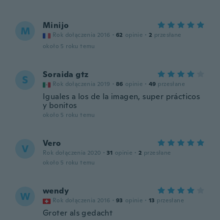
Minijo
M
Rok dołączenia 2016
·
62
opinie
·
2
przesłane
około 5 roku temu
Soraida gtz
S
Rok dołączenia 2019
·
86
opinie
·
49
przesłane
Iguales a los de la imagen, super prácticos
y bonitos
około 5 roku temu
Vero
V
Rok dołączenia 2020
·
31
opinie
·
2
przesłane
około 5 roku temu
wendy
W
Rok dołączenia 2016
·
93
opinie
·
13
przesłane
Groter als gedacht