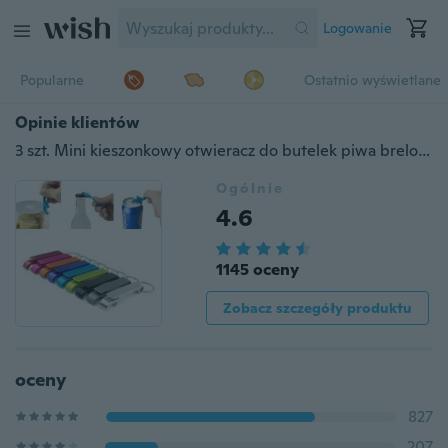
Logowanie
Popularne
Ostatnio wyświetlane
Opinie klientów
3 szt. Mini kieszonkowy otwieracz do butelek piwa breloczek pazur Bar mały brelok do napojów pierścień losowy kolor
Ogólnie
4.6
1145 oceny
Zobacz szczegóły produktu
oceny
827
207