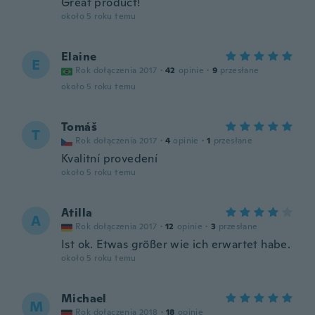
Great product!
około 5 roku temu
Elaine
E
Rok dołączenia 2017
·
42
opinie
·
9
przesłane
około 5 roku temu
Tomáš
T
Rok dołączenia 2017
·
4
opinie
·
1
przesłane
Kvalitní provedení
około 5 roku temu
Atilla
A
Rok dołączenia 2017
·
12
opinie
·
3
przesłane
Ist ok. Etwas größer wie ich erwartet habe.
około 5 roku temu
Michael
M
Rok dołączenia 2018
·
18
opinie