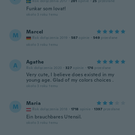
Rok dołączenia 2017
·
281
opinie
·
25
przesłane
Funkar som lovat!
około 3 roku temu
Marcel
M
Rok dołączenia 2019
·
587
opinie
·
549
przesłane
około 3 roku temu
Agathe
A
Rok dołączenia 2020
·
327
opinie
·
176
przesłane
Very cute, I believe does existed in my
young age. Glad of my colors choices .
około 3 roku temu
Maria
M
Rok dołączenia 2018
·
1718
opinie
·
1397
przesłane
Ein brauchbares Utensil.
około 3 roku temu