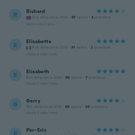
Richard
R
Rok dołączenia 2020
·
67
opinie
·
2
przesłane
około roku temu
Elisabetta
E
Rok dołączenia 2016
·
31
opinie
·
2
przesłane
około 2 roku temu
Elisabeth
E
Rok dołączenia 2020
·
68
opinie
·
7
przesłane
około 2 roku temu
Gerry
G
Rok dołączenia 2018
·
89
opinie
·
20
przesłane
około 3 roku temu
Per-Eric
P