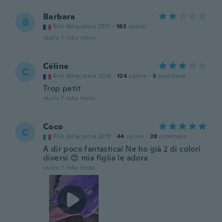
Barbara
B
Rok dołączenia 2017
·
182
opinie
około 7 roku temu
Céline
C
Rok dołączenia 2016
·
124
opinie
·
3
przesłane
Trop petit
około 7 roku temu
Coco
C
Rok dołączenia 2018
·
44
opinie
·
28
przesłane
A dir poco fantastica! Ne ho già 2 di colori
diversi 😍 mia figlia le adora
około 7 roku temu