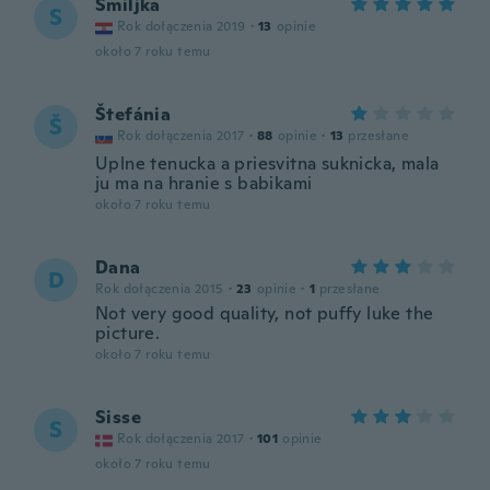
Smiljka
S
Rok dołączenia 2019
·
13
opinie
około 7 roku temu
Štefánia
Š
Rok dołączenia 2017
·
88
opinie
·
13
przesłane
Uplne tenucka a priesvitna suknicka, mala
ju ma na hranie s babikami
około 7 roku temu
Dana
D
Rok dołączenia 2015
·
23
opinie
·
1
przesłane
Not very good quality, not puffy luke the
picture.
około 7 roku temu
Sisse
S
Rok dołączenia 2017
·
101
opinie
około 7 roku temu