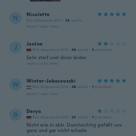
Nicolette
N
Rok dołączenia 2017
·
24
opinie
około 7 roku temu
Janine
J
Rok dołączenia 2016
·
39
opinie
·
3
przesłane
Sehr steif und dünn leider
około 7 roku temu
Winter-Jakusovszki
W
Rok dołączenia 2016
·
48
opinie
·
1
przesłane
około 7 roku temu
Derya
D
Rok dołączenia 2019
·
23
opinie
·
1
przesłane
Nicht wie in abb. Durchsichtig gefällt uns
ganz und gar nicht schade