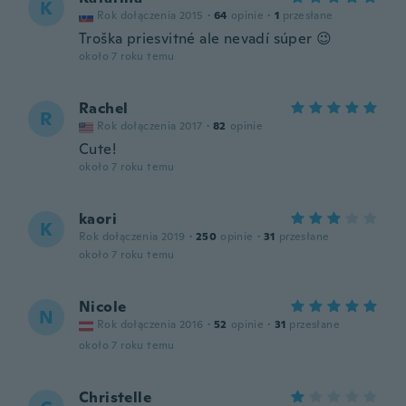
K
Rok dołączenia 2015
·
64
opinie
·
1
przesłane
Troška priesvitné ale nevadí súper 😉
około 7 roku temu
Rachel
R
Rok dołączenia 2017
·
82
opinie
Cute!
około 7 roku temu
kaori
K
Rok dołączenia 2019
·
250
opinie
·
31
przesłane
około 7 roku temu
Nicole
N
Rok dołączenia 2016
·
52
opinie
·
31
przesłane
około 7 roku temu
Christelle