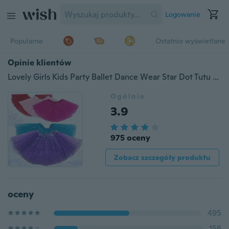
Logowanie
Popularne
Ostatnio wyświetlane
Opinie klientów
Lovely Girls Kids Party Ballet Dance Wear Star Dot Tutu Skirt Dress Pettiskirt Clothes
Ogólnie
3.9
975 oceny
Zobacz szczegóły produktu
oceny
495
156