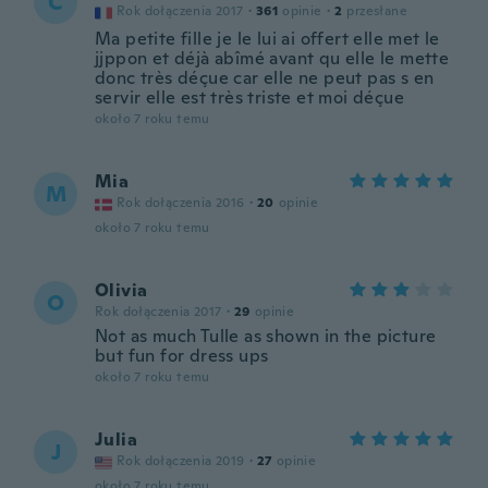
C
Rok dołączenia 2017
·
361
opinie
·
2
przesłane
Ma petite fille je le lui ai offert elle met le
jjppon et déjà abîmé avant qu elle le mette
donc très déçue car elle ne peut pas s en
servir elle est très triste et moi déçue
około 7 roku temu
Mia
M
Rok dołączenia 2016
·
20
opinie
około 7 roku temu
Olivia
O
Rok dołączenia 2017
·
29
opinie
Not as much Tulle as shown in the picture
but fun for dress ups
około 7 roku temu
Julia
J
Rok dołączenia 2019
·
27
opinie
około 7 roku temu