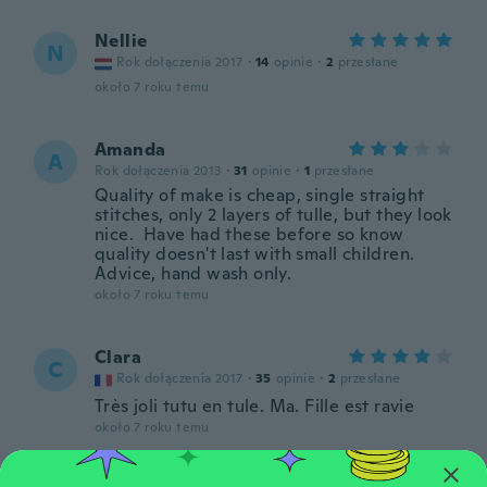
Nellie
N
Rok dołączenia 2017
·
14
opinie
·
2
przesłane
około 7 roku temu
Amanda
A
Rok dołączenia 2013
·
31
opinie
·
1
przesłane
Quality of make is cheap, single straight
stitches, only 2 layers of tulle, but they look
nice. Have had these before so know
quality doesn't last with small children.
Advice, hand wash only.
około 7 roku temu
Clara
C
Rok dołączenia 2017
·
35
opinie
·
2
przesłane
Très joli tutu en tule. Ma. Fille est ravie
około 7 roku temu