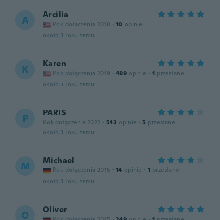
Arcilia
A
Rok dołączenia 2018
·
10
opinie
około 3 roku temu
Karen
K
Rok dołączenia 2019
·
489
opinie
·
1
przesłane
około 3 roku temu
PARIS
P
Rok dołączenia 2022
·
543
opinie
·
5
przesłane
około 3 roku temu
Michael
M
Rok dołączenia 2015
·
14
opinie
·
1
przesłane
około 3 roku temu
Oliver
O
Rok dołączenia 2015
·
249
opinie
·
1
przesłane