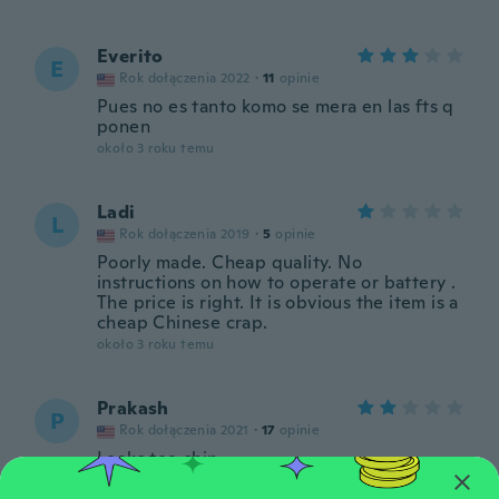
Everito
E
Rok dołączenia 2022
·
11
opinie
Pues no es tanto komo se mera en las fts q
ponen
około 3 roku temu
Ladi
L
Rok dołączenia 2019
·
5
opinie
Poorly made. Cheap quality. No
instructions on how to operate or battery .
The price is right. It is obvious the item is a
cheap Chinese crap.
około 3 roku temu
Prakash
P
Rok dołączenia 2021
·
17
opinie
Looks too chip
około 3 roku temu