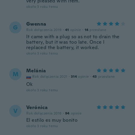
very pleased with item.
około 3 roku temu
Gwenna
G
Rok dołączenia 2019
·
41
opinie
·
14
przesłane
It came with a plug so as not to drain the
battery, but it was too late. Once I
replaced the battery, it worked.
około 3 roku temu
Melánia
M
Rok dołączenia 2021
·
314
opinie
·
43
przesłane
Ok
około 3 roku temu
Verónica
V
Rok dołączenia 2018
·
94
opinie
El estilo es muy bonito
około 3 roku temu