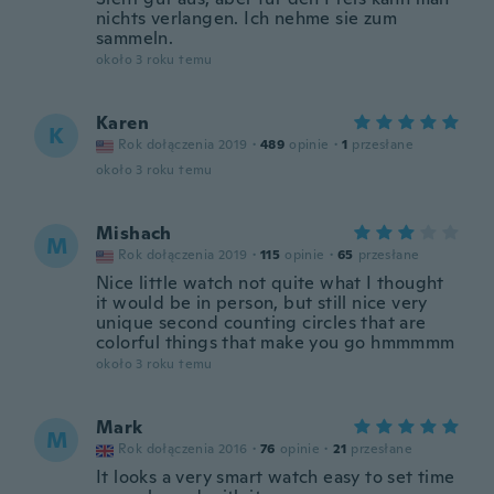
nichts verlangen. Ich nehme sie zum
sammeln.
około 3 roku temu
Karen
K
Rok dołączenia 2019
·
489
opinie
·
1
przesłane
około 3 roku temu
Mishach
M
Rok dołączenia 2019
·
115
opinie
·
65
przesłane
Nice little watch not quite what I thought
it would be in person, but still nice very
unique second counting circles that are
colorful things that make you go hmmmmm
około 3 roku temu
Mark
M
Rok dołączenia 2016
·
76
opinie
·
21
przesłane
It looks a very smart watch easy to set time