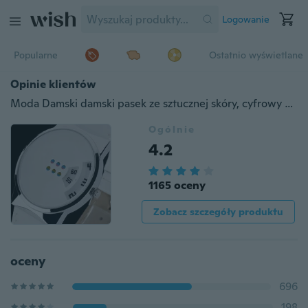
Logowanie
Popularne
Ostatnio wyświetlane
Opinie klientów
Moda Damski damski pasek ze sztucznej skóry, cyfrowy kwarcowy zegarek na rękę
Ogólnie
4.2
1165 oceny
Zobacz szczegóły produktu
oceny
696
198