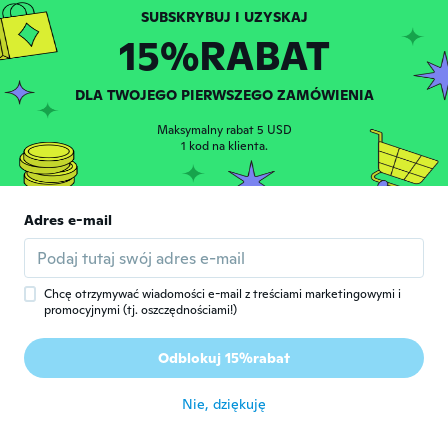
15%RABAT
Cynthia
C
Rok dołączenia 2016
·
32
opinie
·
3
przesłane
It's broken want turn for you to set the
DLA TWOJEGO PIERWSZEGO ZAMÓWIENIA
time
około 3 roku temu
Maksymalny rabat 5 USD
1 kod na klienta.
Marcia
M
Rok dołączenia 2019
·
29
opinie
·
15
przesłane
Adres e-mail
MARAVILHOSO!!!!
około 3 roku temu
Chcę otrzymywać wiadomości e-mail z treściami marketingowymi i
Mária
M
promocyjnymi (tj. oszczędnościami!)
Rok dołączenia 2016
·
695
opinie
·
448
przesłane
Nekem nagyon egyszerűen kezelhető és
Odblokuj 15%rabat
mégis mutatós óra
około 3 roku temu
Nie, dziękuję
Marc