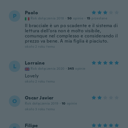
Paolo
P
Rok dołączenia 2018
·
50
opinie
·
15
przesłane
Il bracciale è un po scadente e il sistema di
lettura dell'ora non è molto visibile,
comunque nel complesso e considerando il
prezzo va bene. A mia figlia è piaciuto.
około 2 roku temu
Lorraine
L
Rok dołączenia 2020
·
345
opinie
Lovely
około 2 roku temu
Oscar Javier
O
Rok dołączenia 2019
·
10
opinie
około 3 roku temu
Filipe