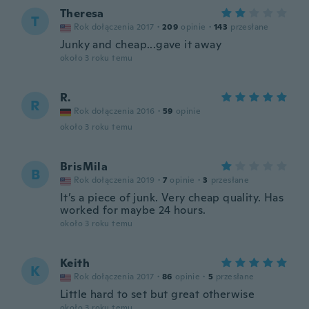
Theresa
T
Rok dołączenia 2017
·
209
opinie
·
143
przesłane
Junky and cheap...gave it away
około 3 roku temu
R.
R
Rok dołączenia 2016
·
59
opinie
około 3 roku temu
BrisMila
B
Rok dołączenia 2019
·
7
opinie
·
3
przesłane
It’s a piece of junk. Very cheap quality. Has
worked for maybe 24 hours.
około 3 roku temu
Keith
K
Rok dołączenia 2017
·
86
opinie
·
5
przesłane
Little hard to set but great otherwise
około 3 roku temu