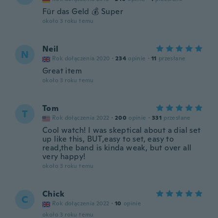
Für das Geld 💰 Super
około 3 roku temu
Neil
N
Rok dołączenia 2020
·
234
opinie
·
11
przesłane
Great item
około 3 roku temu
Tom
T
Rok dołączenia 2022
·
200
opinie
·
331
przesłane
Cool watch! I was skeptical about a dial set
up like this, BUT,easy to set, easy to
read,the band is kinda weak, but over all
very happy!
około 3 roku temu
Chick
C
Rok dołączenia 2022
·
10
opinie
około 3 roku temu