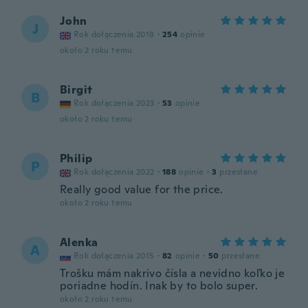
John
J
Rok dołączenia 2018
·
254
opinie
około 2 roku temu
Birgit
B
Rok dołączenia 2023
·
53
opinie
około 2 roku temu
Philip
P
Rok dołączenia 2022
·
188
opinie
·
3
przesłane
Really good value for the price.
około 2 roku temu
Alenka
A
Rok dołączenia 2015
·
82
opinie
·
50
przesłane
Trošku mám nakrivo čísla a nevidno koľko je
poriadne hodín. Inak by to bolo super.
około 2 roku temu