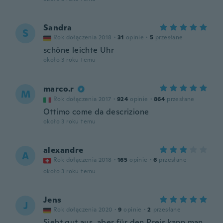
Sandra
S
Rok dołączenia 2018
·
31
opinie
·
5
przesłane
schöne leichte Uhr
około 3 roku temu
marco.r
M
Rok dołączenia 2017
·
924
opinie
·
864
przesłane
Ottimo come da descrizione
około 3 roku temu
alexandre
A
Rok dołączenia 2018
·
165
opinie
·
6
przesłane
około 3 roku temu
Jens
J
Rok dołączenia 2020
·
9
opinie
·
2
przesłane
Sieht gut aus, aber für den Preis kann man