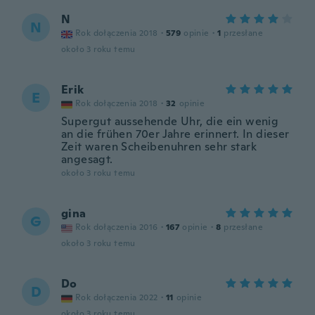
N
N
Rok dołączenia 2018
·
579
opinie
·
1
przesłane
około 3 roku temu
Erik
E
Rok dołączenia 2018
·
32
opinie
Supergut aussehende Uhr, die ein wenig
an die frühen 70er Jahre erinnert. In dieser
Zeit waren Scheibenuhren sehr stark
angesagt.
około 3 roku temu
gina
G
Rok dołączenia 2016
·
167
opinie
·
8
przesłane
około 3 roku temu
Do
D
Rok dołączenia 2022
·
11
opinie
około 3 roku temu