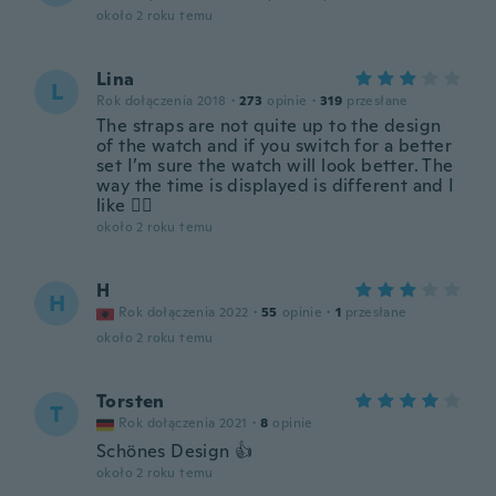
około 2 roku temu
Lina
L
Rok dołączenia 2018
·
273
opinie
·
319
przesłane
The straps are not quite up to the design
of the watch and if you switch for a better
set I’m sure the watch will look better. The
way the time is displayed is different and I
like 👍🏻
około 2 roku temu
H
H
Rok dołączenia 2022
·
55
opinie
·
1
przesłane
około 2 roku temu
Torsten
T
Rok dołączenia 2021
·
8
opinie
Schönes Design 👍
około 2 roku temu