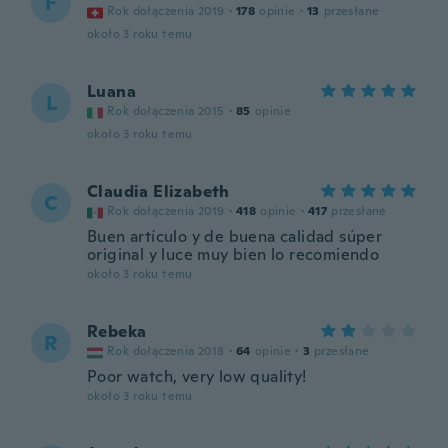
F
Rok dołączenia 2019
·
178
opinie
·
13
przesłane
około 3 roku temu
Luana
L
Rok dołączenia 2015
·
85
opinie
około 3 roku temu
Claudia Elizabeth
C
Rok dołączenia 2019
·
418
opinie
·
417
przesłane
Buen artículo y de buena calidad súper
original y luce muy bien lo recomiendo
około 3 roku temu
Rebeka
R
Rok dołączenia 2018
·
64
opinie
·
3
przesłane
Poor watch, very low quality!
około 3 roku temu