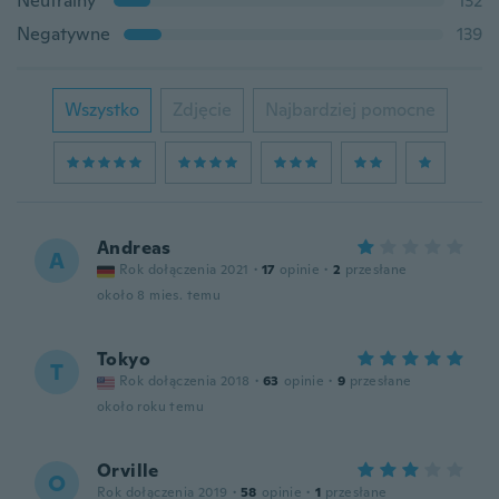
Neutralny
132
Negatywne
139
Wszystko
Zdjęcie
Najbardziej pomocne
Andreas
A
Rok dołączenia 2021
·
17
opinie
·
2
przesłane
około 8 mies. temu
Tokyo
T
Rok dołączenia 2018
·
63
opinie
·
9
przesłane
około roku temu
Orville
O
Rok dołączenia 2019
·
58
opinie
·
1
przesłane