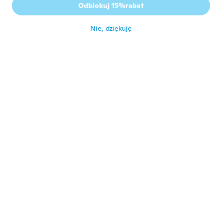
Odblokuj 15%rabat
Top
około 5 roku temu
Nie, dziękuję
潤
潤
Rok dołączenia 2020
·
99
opinie
około 5 roku temu
Rebecca
R
Rok dołączenia 2019
·
4
opinie
około 5 roku temu
Manfred
M
Rok dołączenia 2021
·
2
opinie
około 5 roku temu
Marcel
M
Rok dołączenia 2014
·
84
opinie
·
3
przesłane
Verkreukeld binnen gekomen