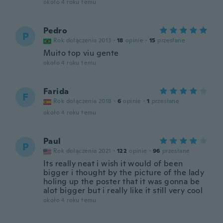
około 4 roku temu
Pedro
P
Rok dołączenia 2013
·
18
opinie
·
15
przesłane
Muito top viu gente
około 4 roku temu
Farida
F
Rok dołączenia 2018
·
6
opinie
·
1
przesłane
około 4 roku temu
Paul
P
Rok dołączenia 2021
·
122
opinie
·
96
przesłane
Its really neat i wish it would of been
bigger i thought by the picture of the lady
holing up the poster that it was gonna be
alot bigger but i really like it still very cool
około 4 roku temu