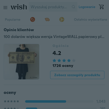
Logowanie
Popularne
Ostatnio wyświetlane
Opinie klientów
100 dolarów większa wersja VintageWALL papierowy plakat HOME DECOR PREZENT
Ogólnie
4.2
1726 oceny
Zobacz szczegóły produktu
oceny
1,043
281