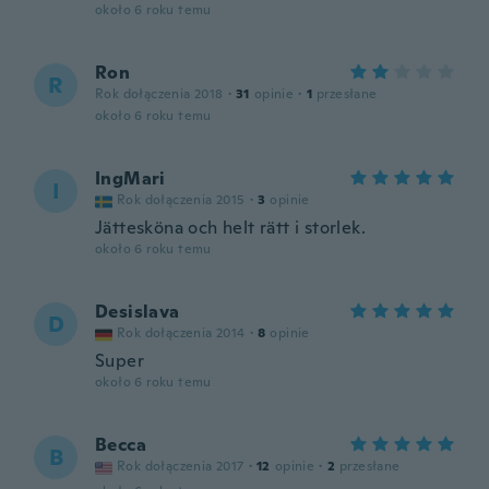
około 6 roku temu
Ron
R
Rok dołączenia 2018
·
31
opinie
·
1
przesłane
około 6 roku temu
IngMari
I
Rok dołączenia 2015
·
3
opinie
Jättesköna och helt rätt i storlek.
około 6 roku temu
Desislava
D
Rok dołączenia 2014
·
8
opinie
Super
około 6 roku temu
Becca
B
Rok dołączenia 2017
·
12
opinie
·
2
przesłane