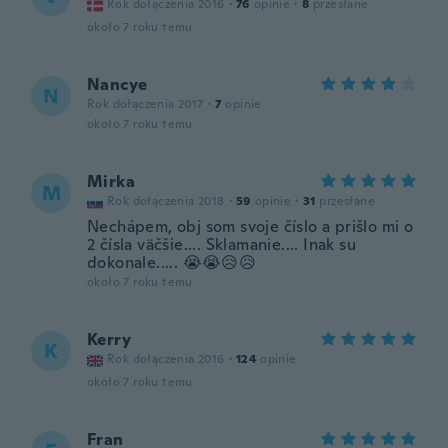
Rok dołączenia 2016
·
76
opinie
·
8
przesłane
około 7 roku temu
Nancye
N
Rok dołączenia 2017
·
7
opinie
około 7 roku temu
Mirka
M
Rok dołączenia 2018
·
59
opinie
·
31
przesłane
Nechápem, obj som svoje číslo a prišlo mi o
2 čísla väčšie.... Sklamanie.... Inak su
dokonale..... 😭😭😥😥
około 7 roku temu
Kerry
K
Rok dołączenia 2016
·
124
opinie
około 7 roku temu
Fran