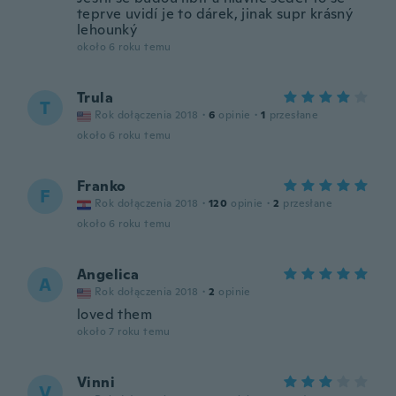
teprve uvidí je to dárek, jinak supr krásný
lehounký
około 6 roku temu
Trula
T
Rok dołączenia 2018
·
6
opinie
·
1
przesłane
około 6 roku temu
Franko
F
Rok dołączenia 2018
·
120
opinie
·
2
przesłane
około 6 roku temu
Angelica
A
Rok dołączenia 2018
·
2
opinie
loved them
około 7 roku temu
Vinni
V