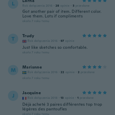
Lorna
L
Rok dołączenia 2016
·
28
opinie
·
3
przesłane
Got another pair of item. Different color.
Love them. Lots if compliments
około 7 roku temu
Trudy
T
Rok dołączenia 2016
·
97
opinie
Just like sketches so comfortable.
około 7 roku temu
Msrisnne
M
Rok dołączenia 2016
·
22
opinie
·
2
przesłane
około 7 roku temu
Jacquine
J
Rok dołączenia 2018
·
13
opinie
·
1
przesłane
Déjà acheté 3 paires différentes top trop
légères des pantoufles
około 7 roku temu