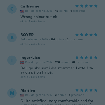
Catherine
C
Rok dołączenia 2018
·
15
opinie
·
1
przesłane
Wrong colour but ok
około 7 roku temu
BOYER
B
Rok dołączenia 2019
·
116
opinie
·
2
przesłane
około 7 roku temu
Inger-Lise
I
Rok dołączenia 2017
·
120
opinie
·
62
przesłane
Deilige sko som ikke strammer. Lette å ta
av og på og ha på.
około 7 roku temu
Marilyn
M
Rok dołączenia 2017
·
2
opinie
·
1
przesłane
Quite satisfied. Very comfortable and for