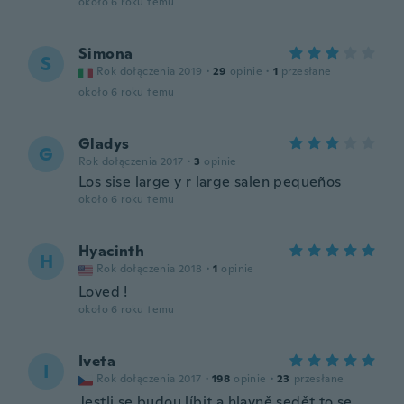
około 6 roku temu
Simona
S
Rok dołączenia 2019
·
29
opinie
·
1
przesłane
około 6 roku temu
Gladys
G
Rok dołączenia 2017
·
3
opinie
Los sise large y r large salen pequeños
około 6 roku temu
Hyacinth
H
Rok dołączenia 2018
·
1
opinie
Loved !
około 6 roku temu
Iveta
I
Rok dołączenia 2017
·
198
opinie
·
23
przesłane
Jestli se budou líbit a hlavně sedět to se