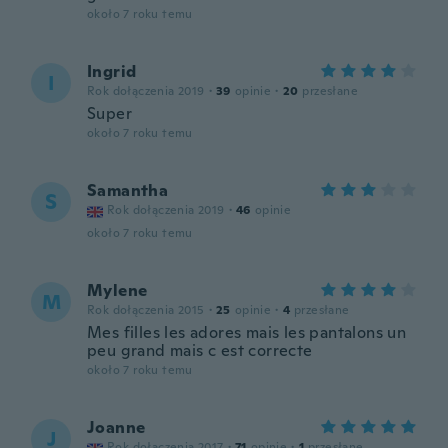
około 7 roku temu
Ingrid
I
Rok dołączenia 2019
·
39
opinie
·
20
przesłane
Super
około 7 roku temu
Samantha
S
Rok dołączenia 2019
·
46
opinie
około 7 roku temu
Mylene
M
Rok dołączenia 2015
·
25
opinie
·
4
przesłane
Mes filles les adores mais les pantalons un
peu grand mais c est correcte
około 7 roku temu
Joanne
J
Rok dołączenia 2017
·
71
opinie
·
1
przesłane