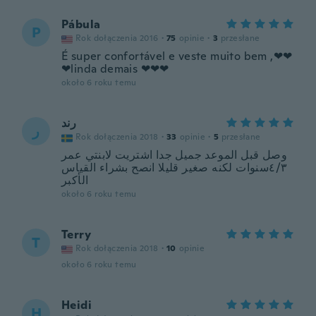
Pábula
P
Rok dołączenia 2016
·
75
opinie
·
3
przesłane
É super confortável e veste muito bem ,❤❤
❤linda demais ❤❤❤
około 6 roku temu
رند
ر
Rok dołączenia 2018
·
33
opinie
·
5
przesłane
وصل قبل الموعد جميل جدا اشتريت لابنتي عمر
٤/٣سنوات لكنه صغير قليلا انصح بشراء القياس
الأكبر
około 6 roku temu
Terry
T
Rok dołączenia 2018
·
10
opinie
około 6 roku temu
Heidi
H