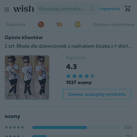
Logowanie
Popularne
Ostatnio wyświetlane
Opinie klientów
2 szt. Moda dla dziewczynek z nadrukiem bluzka z t-shirtem + spodnie do legginsów Zestaw ubrań dla dzieci
Ogólnie
4.3
1537 oceny
Zobacz szczegóły produktu
oceny
954
253