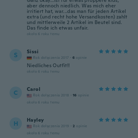
Ganz okay...ist für etwas proppere kids,
aber dennoch niedlich. Was mich eher
irritiert hat, war...das man für jeden Artikel
extra (und recht hohe Versandkosten) zahlt
und mittlerweile 2 Artikel im Beutel sind.
Das finde ich etwas unfair.
około 6 roku temu
Sissi
S
Rok dołączenia 2017
·
6
opinie
Niedliches Outfit!!
około 6 roku temu
Carol
C
Rok dołączenia 2018
·
16
opinie
około 6 roku temu
Hayley
H
Rok dołączenia 2019
·
2
opinie
około 6 roku temu