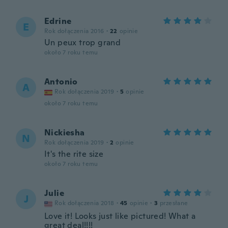
Edrine
E
Rok dołączenia 2016
·
22
opinie
Un peux trop grand
około 7 roku temu
Antonio
A
Rok dołączenia 2019
·
5
opinie
około 7 roku temu
Nickiesha
N
Rok dołączenia 2019
·
2
opinie
It's the rite size
około 7 roku temu
Julie
J
Rok dołączenia 2018
·
45
opinie
·
3
przesłane
Love it! Looks just like pictured! What a
great deal!!!!