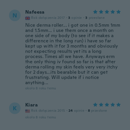
Nafeesa
N
Rok dołączenia 2017
·
3
opinie
·
3
przesłane
Nice derma roller... i got one in 0.5mm 1mm
and 1.5mm... i use them once a month on
one side of my body (to see if it makes a
difference in the long run) i have so far
kept up with it for 3 months and obviously
not expecting results yet its a long
process. Times all we have. Anyways erm
the only thing iv found so far is that after
derma rolling my skin feels very very itchy
for 2 days...its bearable but it can get
frustrating. Will update if i notice
anything...
około 8 roku temu
Kiara
K
Rok dołączenia 2015
·
24
opinie
·
8
przesłane
około 8 roku temu