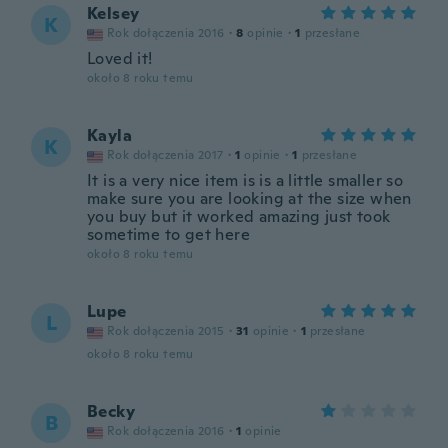
Kelsey
K
Rok dołączenia 2016
·
8
opinie
·
1
przesłane
Loved it!
około 8 roku temu
Kayla
K
Rok dołączenia 2017
·
1
opinie
·
1
przesłane
It is a very nice item is is a little smaller so
make sure you are looking at the size when
you buy but it worked amazing just took
sometime to get here
około 8 roku temu
Lupe
L
Rok dołączenia 2015
·
31
opinie
·
1
przesłane
około 8 roku temu
Becky
B
Rok dołączenia 2016
·
1
opinie