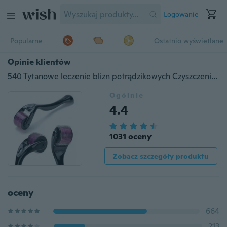
Logowanie
Popularne
Ostatnio wyświetlane
Opinie klientów
540 Tytanowe leczenie blizn potrądzikowych Czyszczenie twarzy Wałek do skóry 0,2-3 mm Fioletowe narzędzie kosmetyczne
Ogólnie
4.4
1031 oceny
Zobacz szczegóły produktu
oceny
664
213