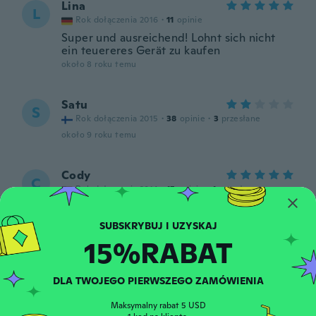
Lina
L
Rok dołączenia 2016
·
11
opinie
Super und ausreichend! Lohnt sich nicht
ein teuereres Gerät zu kaufen
około 8 roku temu
Satu
S
Rok dołączenia 2015
·
38
opinie
·
3
przesłane
około 9 roku temu
Cody
C
Rok dołączenia 2014
·
15
opinie
·
1
przesłane
około 9 roku temu
15%RABAT
Gaby
G
Rok dołączenia 2015
·
18
opinie
·
1
przesłane
około 9 roku temu
DLA TWOJEGO PIERWSZEGO ZAMÓWIENIA
Maksymalny rabat 5 USD