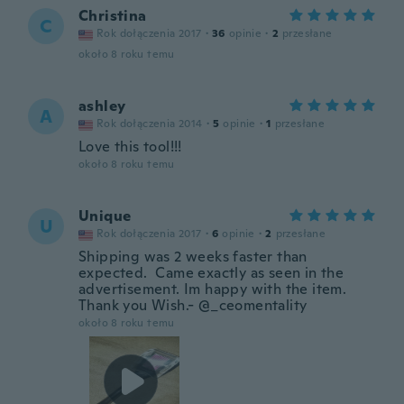
Christina
C
Rok dołączenia 2017
·
36
opinie
·
2
przesłane
około 8 roku temu
ashley
A
Rok dołączenia 2014
·
5
opinie
·
1
przesłane
Love this tool!!!
około 8 roku temu
Unique
U
Rok dołączenia 2017
·
6
opinie
·
2
przesłane
Shipping was 2 weeks faster than
expected. Came exactly as seen in the
advertisement. Im happy with the item.
Thank you Wish.- @_ceomentality
około 8 roku temu