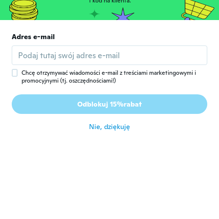
NameDeleted
1 kod na klienta.
N
Rok dołączenia 2016
·
12
opinie
około 9 roku temu
Adres e-mail
Monica
M
Rok dołączenia 2017
·
177
opinie
·
1
przesłane
około 9 roku temu
Chcę otrzymywać wiadomości e-mail z treściami marketingowymi i
promocyjnymi (tj. oszczędnościami!)
Monica
M
Odblokuj 15%rabat
Rok dołączenia 2017
·
177
opinie
·
1
przesłane
około 9 roku temu
Nie, dziękuję
Sinem
S
Rok dołączenia 2016
·
3
opinie
około 9 roku temu
Caroline
C
Rok dołączenia 2014
·
87
opinie
·
1
przesłane
około 9 roku temu