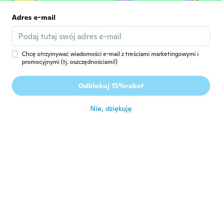
Liliana
Adres e-mail
L
Rok dołączenia 2017
·
276
opinie
około 6 roku temu
Chcę otrzymywać wiadomości e-mail z treściami marketingowymi i
promocyjnymi (tj. oszczędnościami!)
Gloria
G
Rok dołączenia 2016
·
107
opinie
·
52
przesłane
Odblokuj 15%rabat
Beautiful not used yet
około 6 roku temu
Nie, dziękuję
Laurène
L
Rok dołączenia 2017
·
3
opinie
około 6 roku temu
Mary
M
Rok dołączenia 2016
·
45
opinie
·
2
przesłane
około 6 roku temu