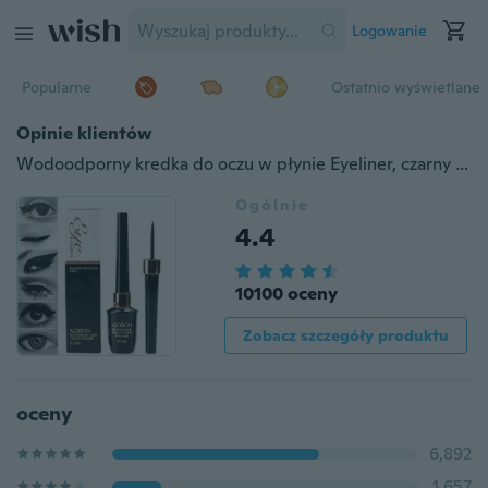
Logowanie
Popularne
Ostatnio wyświetlane
Opinie klientów
Wodoodporny kredka do oczu w płynie Eyeliner, czarny zestaw do makijażu Comestics
Ogólnie
4.4
10100 oceny
Zobacz szczegóły produktu
oceny
6,892
1,657