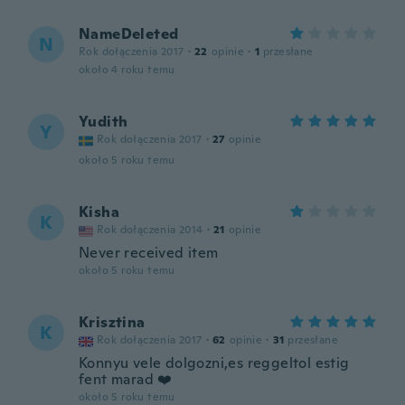
NameDeleted
N
Rok dołączenia 2017
·
22
opinie
·
1
przesłane
około 4 roku temu
Yudith
Y
Rok dołączenia 2017
·
27
opinie
około 5 roku temu
Kisha
K
Rok dołączenia 2014
·
21
opinie
Never received item
około 5 roku temu
Krisztina
K
Rok dołączenia 2017
·
62
opinie
·
31
przesłane
Konnyu vele dolgozni,es reggeltol estig
fent marad ❤️
około 5 roku temu