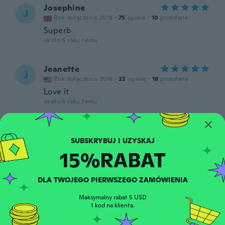
Josephine
J
Rok dołączenia 2019
·
75
opinie
·
10
przesłane
Superb
około 6 roku temu
Jeanette
J
Rok dołączenia 2016
·
22
opinie
·
16
przesłane
Love it
około 6 roku temu
Ayat
A
Rok dołączenia 2016
·
14
opinie
·
2
przesłane
15%RABAT
Love
około 6 roku temu
DLA TWOJEGO PIERWSZEGO ZAMÓWIENIA
Amy
A
Maksymalny rabat 5 USD
Rok dołączenia 2015
·
262
opinie
·
8
przesłane
1 kod na klienta.
około 6 roku temu