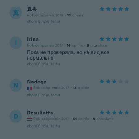
真央
真
Rok dołączenia 2019
·
18
opinie
około 6 roku temu
Irina
I
Rok dołączenia 2017
·
14
opinie
·
6
przesłane
Пока не проверяла, но на вид все
нормально
około 6 roku temu
Nadege
N
Rok dołączenia 2017
·
13
opinie
około 6 roku temu
Dzsulietta
D
Rok dołączenia 2017
·
51
opinie
·
9
przesłane
około 6 roku temu