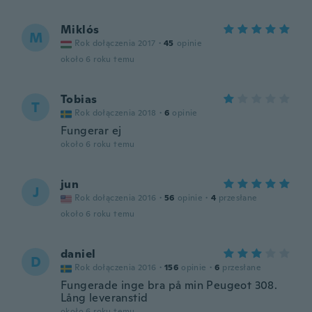
Miklós
M
Rok dołączenia 2017
·
45
opinie
około 6 roku temu
Tobias
T
Rok dołączenia 2018
·
6
opinie
Fungerar ej
około 6 roku temu
jun
J
Rok dołączenia 2016
·
56
opinie
·
4
przesłane
około 6 roku temu
daniel
D
Rok dołączenia 2016
·
156
opinie
·
6
przesłane
Fungerade inge bra på min Peugeot 308.
Lång leveranstid
około 6 roku temu