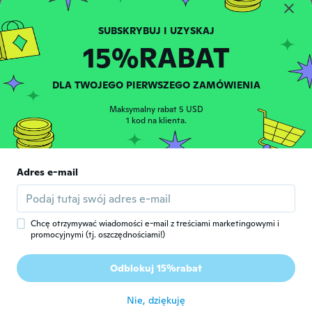
MHD GHAZWAN
M
Rok dołączenia 2019
·
16
opinie
około 7 roku temu
15%RABAT
Levis
L
DLA TWOJEGO PIERWSZEGO ZAMÓWIENIA
Rok dołączenia 2014
·
11
opinie
Top
Maksymalny rabat 5 USD
około 7 roku temu
1 kod na klienta.
Tudor
T
Rok dołączenia 2016
·
26
opinie
·
7
przesłane
Adres e-mail
Consiglio👍
około 7 roku temu
Chcę otrzymywać wiadomości e-mail z treściami marketingowymi i
promocyjnymi (tj. oszczędnościami!)
Jan
J
Rok dołączenia 2017
·
58
opinie
·
30
przesłane
Odblokuj 15%rabat
👍
około 7 roku temu
Nie, dziękuję