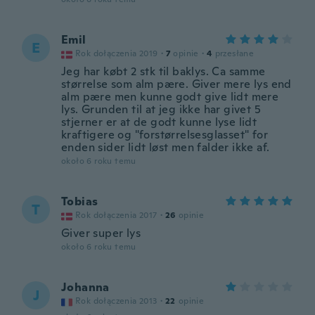
Emil
E
Rok dołączenia 2019
·
7
opinie
·
4
przesłane
Jeg har købt 2 stk til baklys. Ca samme
størrelse som alm pære. Giver mere lys end
alm pære men kunne godt give lidt mere
lys. Grunden til at jeg ikke har givet 5
stjerner er at de godt kunne lyse lidt
kraftigere og "forstørrelsesglasset" for
enden sider lidt løst men falder ikke af.
około 6 roku temu
Tobias
T
Rok dołączenia 2017
·
26
opinie
Giver super lys
około 6 roku temu
Johanna
J
Rok dołączenia 2013
·
22
opinie