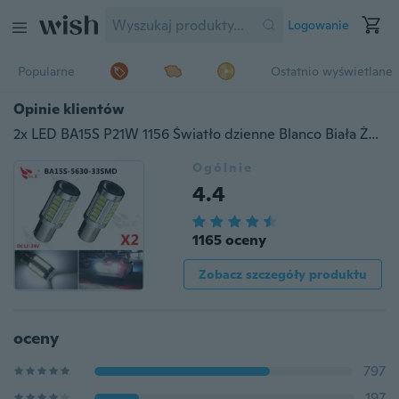
Logowanie
Popularne
Ostatnio wyświetlane
Opinie klientów
2x LED BA15S P21W 1156 Światło dzienne Blanco Biała Żarówka 33-SMD 5630 5730 12V
Ogólnie
4.4
1165 oceny
Zobacz szczegóły produktu
oceny
797
197