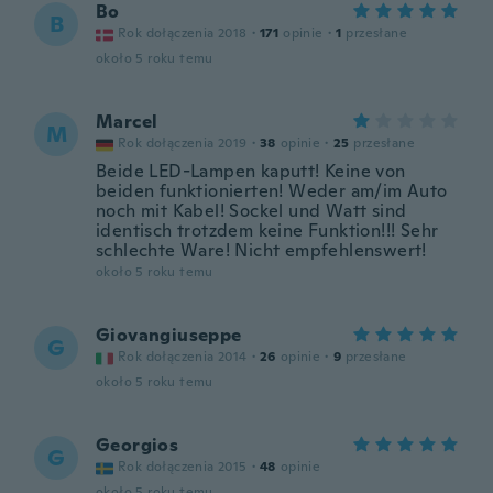
Bo
B
Rok dołączenia 2018
·
171
opinie
·
1
przesłane
około 5 roku temu
Marcel
M
Rok dołączenia 2019
·
38
opinie
·
25
przesłane
Beide LED-Lampen kaputt! Keine von
beiden funktionierten! Weder am/im Auto
noch mit Kabel! Sockel und Watt sind
identisch trotzdem keine Funktion!!! Sehr
schlechte Ware! Nicht empfehlenswert!
około 5 roku temu
Giovangiuseppe
G
Rok dołączenia 2014
·
26
opinie
·
9
przesłane
około 5 roku temu
Georgios
G
Rok dołączenia 2015
·
48
opinie
około 5 roku temu