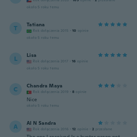
Rok dołączenia 2020
·
103
opinie
·
2
przesłane
około 5 roku temu
Tatiana
T
Rok dołączenia 2015
·
10
opinie
około 5 roku temu
Lisa
L
Rok dołączenia 2017
·
16
opinie
około 5 roku temu
Chandra Maya
C
Rok dołączenia 2019
·
8
opinie
Nice
około 5 roku temu
Al N Sandra
A
Rok dołączenia 2016
·
12
opinie
·
2
przesłane
The one I received Is a hunter green not