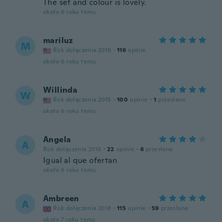
The set and colour is lovely.
około 6 roku temu
mariluz
M
Rok dołączenia 2016
·
116
opinie
około 6 roku temu
Willinda
W
Rok dołączenia 2015
·
100
opinie
·
1
przesłane
około 6 roku temu
Angela
A
Rok dołączenia 2018
·
22
opinie
·
6
przesłane
Igual al que ofertan
około 6 roku temu
Ambreen
A
Rok dołączenia 2018
·
115
opinie
·
59
przesłane
około 7 roku temu