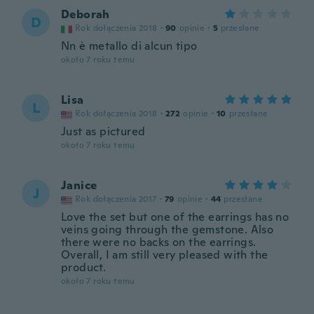
Deborah
D
Rok dołączenia 2018
·
90
opinie
·
5
przesłane
Nn è metallo di alcun tipo
około 7 roku temu
Lisa
L
Rok dołączenia 2018
·
272
opinie
·
10
przesłane
Just as pictured
około 7 roku temu
Janice
J
Rok dołączenia 2017
·
79
opinie
·
44
przesłane
Love the set but one of the earrings has no
veins going through the gemstone. Also
there were no backs on the earrings.
Overall, I am still very pleased with the
product.
około 7 roku temu