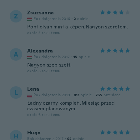
Zsuzsanna
Z
Rok dołączenia 2016
·
2
opinie
Pont olyan mint a képen.Nagyon szeretem.
około 5 roku temu
Alexandra
A
Rok dołączenia 2017
·
15
opinie
Nagyon szép szett.
około 6 roku temu
Lena
L
Rok dołączenia 2019
·
811
opinie
·
765
przesłane
Ładny czarny komplet .Miesiąc przed
czasem planowanym.
około 6 roku temu
Hugo
H
Rok dołączenia 2017
·
92
opinie