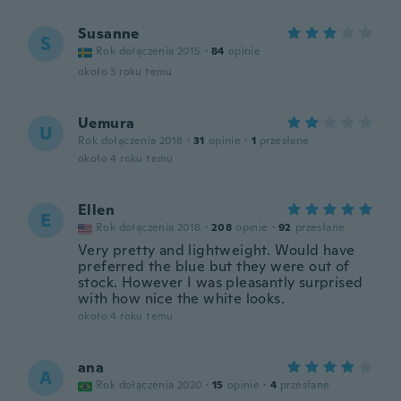
Susanne
S
Rok dołączenia 2015
·
84
opinie
około 3 roku temu
Uemura
U
Rok dołączenia 2018
·
31
opinie
·
1
przesłane
około 4 roku temu
Ellen
E
Rok dołączenia 2018
·
208
opinie
·
92
przesłane
Very pretty and lightweight. Would have
preferred the blue but they were out of
stock. However I was pleasantly surprised
with how nice the white looks.
około 4 roku temu
ana
A
Rok dołączenia 2020
·
15
opinie
·
4
przesłane