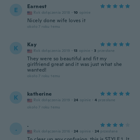
Earnest
E
Rok dołączenia 2018
·
10
opinie
Nicely done wife loves it
około 7 roku temu
Kay
K
Rok dołączenia 2019
·
13
opinie
·
3
przesłane
They were so beautiful and fit my
girlfriend great and it was just what she
wanted!
około 7 roku temu
katherine
K
Rok dołączenia 2019
·
24
opinie
·
4
przesłane
około 7 roku temu
.
.
Rok dołączenia 2016
·
24
opinie
·
24
przesłane
To clear up any confusion, this is STYLE 1. It