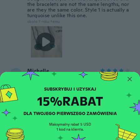
the bracelets are not the same lengths, nor
are they the same color. Style 1 is actually a
turquoise unlike this one.
około 7 roku temu
Michelle
M
Rok dołączenia 2016
·
106
opinie
około 7 roku temu
15%RABAT
Mildred
M
Rok dołączenia 2015
·
9
opinie
DLA TWOJEGO PIERWSZEGO ZAMÓWIENIA
Beautiful Christmas gift. My sister loved
it!!!!
Maksymalny rabat 5 USD
około 7 roku temu
1 kod na klienta.