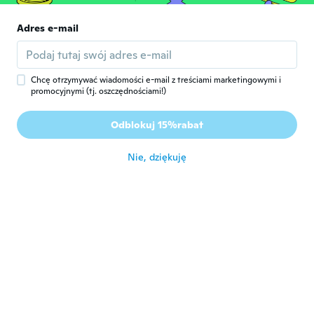
Suzana
S
Rok dołączenia 2018
·
137
opinie
·
48
przesłane
Adres e-mail
Lijepi nakit!
około 7 roku temu
Chcę otrzymywać wiadomości e-mail z treściami marketingowymi i
promocyjnymi (tj. oszczędnościami!)
renata
R
Rok dołączenia 2017
·
19
opinie
Odblokuj 15%rabat
Muito bonito
około 7 roku temu
Nie, dziękuję
Camilo
C
Rok dołączenia 2018
·
12
opinie
·
1
przesłane
około 7 roku temu
Karen
K
Rok dołączenia 2018
·
23
opinie
około 7 roku temu