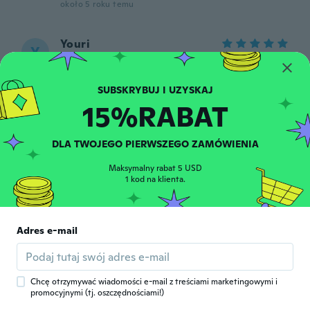
około 5 roku temu
Youri
Y
Rok dołączenia 2018
·
4
opinie
około 5 roku temu
15%RABAT
Yukie
Y
Rok dołączenia 2020
·
83
opinie
·
13
przesłane
とにかく可愛い❤️ お安く手に入ったのはラ
DLA TWOJEGO PIERWSZEGO ZAMÓWIENIA
ッキーでした。 ペラペラの生地かと思って
いたらしっかりしていました。縫製も丁寧で
Maksymalny rabat 5 USD
したよ‼️
1 kod na klienta.
około 5 roku temu
Adres e-mail
Manon
M
Rok dołączenia 2014
·
104
opinie
WoW elle est vraiment belle
około 5 roku temu
Chcę otrzymywać wiadomości e-mail z treściami marketingowymi i
promocyjnymi (tj. oszczędnościami!)