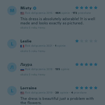
Misty
M
Rok dołączenia 2015
·
464
opinie
·
172
przesłane
This dress is absolutely adorable! It is well
made and looks exactly as pictured.
około 5 roku temu
Leslie
L
Rok dołączenia 2021
·
1
opinie
około 5 roku temu
Лаура
Л
Rok dołączenia 2018
·
135
opinie
około 5 roku temu
Lorraine
L
Rok dołączenia 2019
·
20
opinie
·
4
przesłane
The dress is beautiful just a problem with
the flowers.