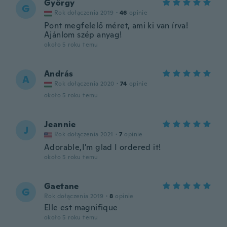
György
G
Rok dołączenia 2019
·
46
opinie
Pont megfelelő méret, ami ki van írva!
Ajánlom szép anyag!
około 5 roku temu
András
A
Rok dołączenia 2020
·
74
opinie
około 5 roku temu
Jeannie
J
Rok dołączenia 2021
·
7
opinie
Adorable,I'm glad I ordered it!
około 5 roku temu
Gaetane
G
Rok dołączenia 2019
·
8
opinie
Elle est magnifique
około 5 roku temu