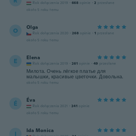
R
Rok dołączenia 2019
·
668
opinie
·
2
przesłane
około 5 roku temu
Olga
O
Rok dołączenia 2020
·
268
opinie
·
1
przesłane
około 5 roku temu
Elena
E
Rok dołączenia 2019
·
261
opinie
·
49
przesłane
Милота. Очень лёгкое платье для
малышки, красивые цветочки. Довольна.
około 5 roku temu
Éva
É
Rok dołączenia 2021
·
241
opinie
około 5 roku temu
Ida Monica
I