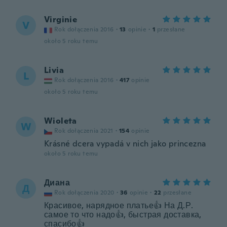
Virginie
V
Rok dołączenia 2016
·
13
opinie
·
1
przesłane
około 5 roku temu
Livia
L
Rok dołączenia 2016
·
417
opinie
około 5 roku temu
Wioleta
W
Rok dołączenia 2021
·
154
opinie
Krásné dcera vypadá v nich jako princezna
około 5 roku temu
Диана
Д
Rok dołączenia 2020
·
36
opinie
·
22
przesłane
Красивое, нарядное платье👍 На Д.Р.
самое то что надо👍, быстрая доставка,
спасибо👍