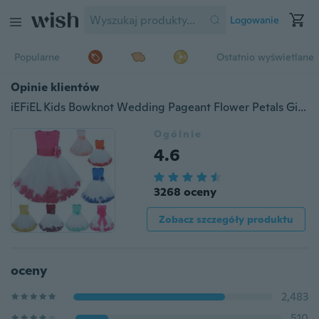
Logowanie
Popularne
Ostatnio wyświetlane
Opinie klientów
iEFiEL Kids Bowknot Wedding Pageant Flower Petals Girl Dress Kolano Długość
Ogólnie
4.6
3268 oceny
Zobacz szczegóły produktu
oceny
2,483
510