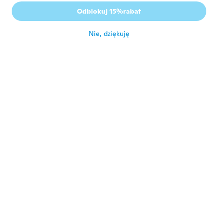
Carla
C
Odblokuj 15%rabat
Rok dołączenia 2017
·
94
opinie
·
1
przesłane
około 5 roku temu
Nie, dziękuję
sue
S
Rok dołączenia 2021
·
238
opinie
Can't wait to see the rainbow of colors on
the granddaughters thanks
około 5 roku temu
Márta
M
Rok dołączenia 2018
·
421
opinie
·
2
przesłane
około 5 roku temu
Éva
É
Rok dołączenia 2021
·
241
opinie
około 5 roku temu
Juaniis