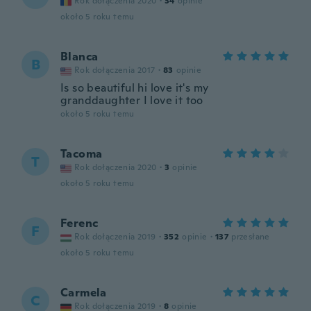
Rok dołączenia 2020
·
34
opinie
około 5 roku temu
Blanca
B
Rok dołączenia 2017
·
83
opinie
Is so beautiful hi love it's my
granddaughter I love it too
około 5 roku temu
Tacoma
T
Rok dołączenia 2020
·
3
opinie
około 5 roku temu
Ferenc
F
Rok dołączenia 2019
·
352
opinie
·
137
przesłane
około 5 roku temu
Carmela
C
Rok dołączenia 2019
·
8
opinie