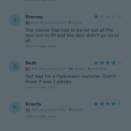
około 4 roku temu
Stormy
S
Rok dołączenia 2021
·
7
opinie
The course that had to be let out all the
way just to fit and the skirt didn't go on at
all
około 4 roku temu
Beth
B
Rok dołączenia 2016
·
21
opinie
·
1
przesłane
Not bad for a Halloween costume. Didn't
know it was 2 pieces.
około 4 roku temu
Kresta
K
Rok dołączenia 2020
·
7
opinie
około 4 roku temu