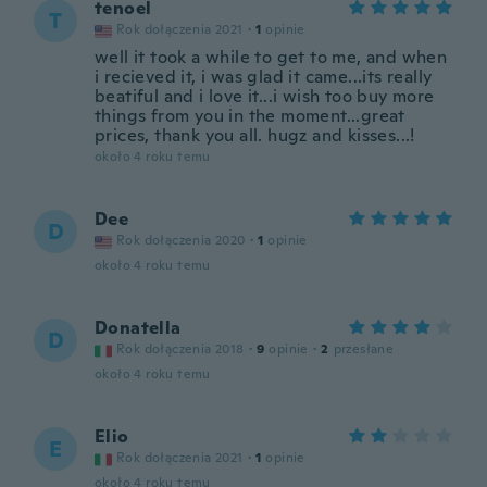
tenoel
T
Rok dołączenia 2021
·
1
opinie
well it took a while to get to me, and when
i recieved it, i was glad it came...its really
beatiful and i love it...i wish too buy more
things from you in the moment...great
prices, thank you all. hugz and kisses...!
około 4 roku temu
Dee
D
Rok dołączenia 2020
·
1
opinie
około 4 roku temu
Donatella
D
Rok dołączenia 2018
·
9
opinie
·
2
przesłane
około 4 roku temu
Elio
E
Rok dołączenia 2021
·
1
opinie
około 4 roku temu