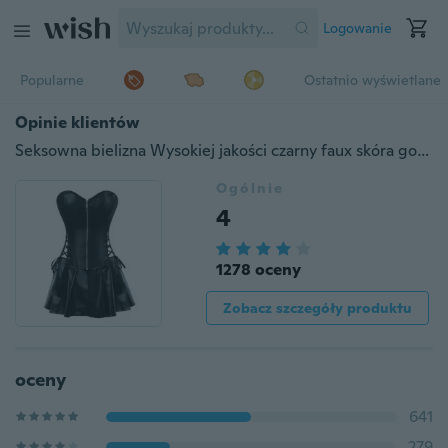
Logowanie
Popularne
Ostatnio wyświetlane
Opinie klientów
Seksowna bielizna Wysokiej jakości czarny faux skóra gorset plus size gorset klubowa sukienka gotycka damska shaper + spódnice
Ogólnie
4
1278 oceny
Zobacz szczegóły produktu
oceny
641
279