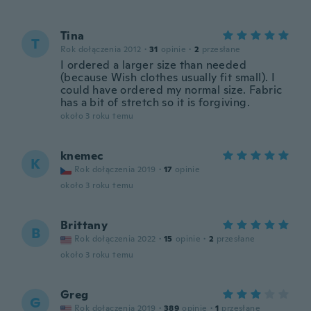
Tina
T
Rok dołączenia 2012
·
31
opinie
·
2
przesłane
I ordered a larger size than needed
(because Wish clothes usually fit small). I
could have ordered my normal size. Fabric
has a bit of stretch so it is forgiving.
około 3 roku temu
knemec
K
Rok dołączenia 2019
·
17
opinie
około 3 roku temu
Brittany
B
Rok dołączenia 2022
·
15
opinie
·
2
przesłane
około 3 roku temu
Greg
G
Rok dołączenia 2019
·
389
opinie
·
1
przesłane