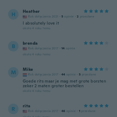
Heather
H
Rok dołączenia 2021
·
5
opinie
·
2
przesłane
I absolutely love it
około 4 roku temu
brenda
B
Rok dołączenia 2017
·
14
opinie
około 4 roku temu
Mike
M
Rok dołączenia 2017
·
44
opinie
·
5
przesłane
Goede rits maar je mag met grote borsten
zeker 2 maten groter bestellen
około 4 roku temu
rita
R
Rok dołączenia 2017
·
46
opinie
·
1
przesłane