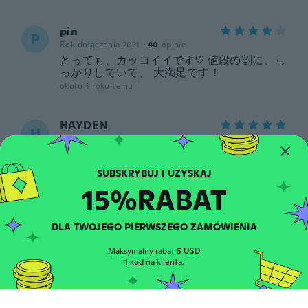
pin
P
Rok dołączenia 2021
·
40
opinie
とっても、カッコイイです♡ 値段の割に、し
っかりしていて、 大満足です！
około 4 roku temu
HAYDEN
H
Rok dołączenia 2018
·
18
opinie
·
6
przesłane
Great item fits perfectly and feel sexy on
better quality than expected for price and
fast shipping service
15%RABAT
około 4 roku temu
DLA TWOJEGO PIERWSZEGO ZAMÓWIENIA
Therese
T
Rok dołączenia 2018
·
8
opinie
Maksymalny rabat 5 USD
1 kod na klienta.
Went up 2 sizes and it fits perfectly! Fun
and sexy! Thanks!
około 4 roku temu