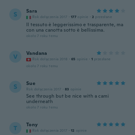
Sara
S
Rok dołączenia 2017
·
177
opinie
·
2
przesłane
Il tessuto è leggerissimo e trasparente, ma
con una canotta sotto è bellissima.
około 7 roku temu
Vandana
V
Rok dołączenia 2018
·
65
opinie
·
1
przesłane
około 7 roku temu
Sue
S
Rok dołączenia 2017
·
83
opinie
See through but be nice with a cami
underneath
około 7 roku temu
Tony
T
Rok dołączenia 2017
·
12
opinie