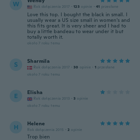
Wendy
W
Rok dołączenia 2017
·
123
opinie
·
41
przesłane
Love this top. I bought the black in small. I
usually wear a US size small in women's and
this fits great. It is very sheer and I had to
buy a little bandeau to wear under it but
totally worth it.
około 7 roku temu
Sharmila
S
Rok dołączenia 2017
·
30
opinie
·
1
przesłane
około 7 roku temu
Elisha
E
Rok dołączenia 2013
·
3
opinie
około 7 roku temu
Helene
H
Rok dołączenia 2015
·
2
opinie
Trop bien