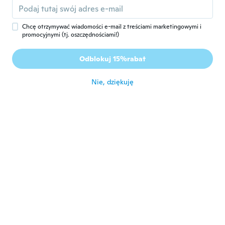
około 7 roku temu
Chcę otrzymywać wiadomości e-mail z treściami marketingowymi i
promocyjnymi (tj. oszczędnościami!)
Luzestela
L
Rok dołączenia 2018
·
43
opinie
·
6
przesłane
Odblokuj 15%rabat
muy bien
około 7 roku temu
Nie, dziękuję
Elen
E
Rok dołączenia 2018
·
154
opinie
·
93
przesłane
Pedi S ficou enorme, parece um L.
Depende do modelo meu tamanho é S ou
M. Na etiqueta não tá dizendo o tamanho.
E a blusa não tem forma
około 7 roku temu
Ashley
A
Rok dołączenia 2015
·
29
opinie
·
1
przesłane
około 7 roku temu