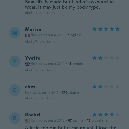
Beautifully made but kind of awkward to
wear. It may just be my body type.
około 7 roku temu
Marisa
M
Rok dołączenia 2017
·
4
opinie
około 7 roku temu
Yvette
Y
Rok dołączenia 2014
·
13
opinie
około 7 roku temu
chez
C
Rok dołączenia 2017
·
170
opinie
około 7 roku temu
Rachel
R
Rok dołączenia 2018
·
67
opinie
·
13
przesłane
A little too big but it can adjust! I love the