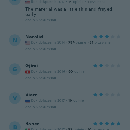
Rok dołączenia 2017
·
14
opinie
·
1
przesłane
The material was a little thin and frayed
early
około 6 roku temu
Noralid
N
Rok dołączenia 2014
·
784
opinie
·
31
przesłane
około 6 roku temu
Gjimi
G
Rok dołączenia 2016
·
80
opinie
około 6 roku temu
Viera
V
Rok dołączenia 2017
·
10
opinie
około 6 roku temu
Bance
B
Rok dołączenia 2017
·
32
opinie
·
10
przesłane