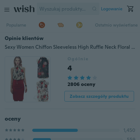
Logowanie
Popularne
Ostatnio wyświetlane
Opinie klientów
Sexy Women Chiffon Sleeveless High Ruffle Neck Floral Pleated Shirt Tops Blouse
Ogólnie
4
2806 oceny
Zobacz szczegóły produktu
oceny
1,450
559