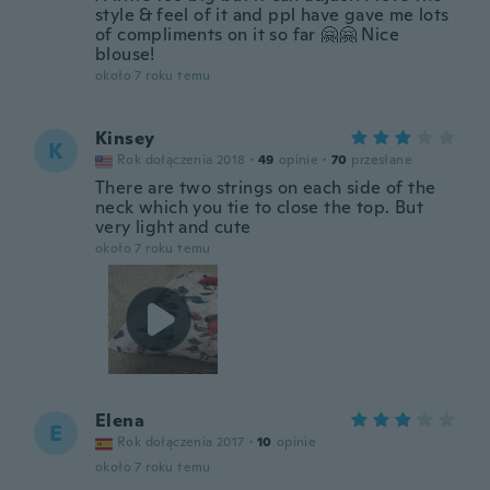
style & feel of it and ppl have gave me lots
of compliments on it so far 🤗🤗 Nice
blouse!
około 7 roku temu
Kinsey
K
Rok dołączenia 2018
·
49
opinie
·
70
przesłane
There are two strings on each side of the
neck which you tie to close the top. But
very light and cute
około 7 roku temu
Elena
E
Rok dołączenia 2017
·
10
opinie
około 7 roku temu