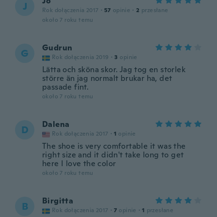
Jo
J
Rok dołączenia 2017
·
57
opinie
·
2
przesłane
około 7 roku temu
Gudrun
G
Rok dołączenia 2019
·
3
opinie
Lätta och sköna skor. Jag tog en storlek
större än jag normalt brukar ha, det
passade fint.
około 7 roku temu
Dalena
D
Rok dołączenia 2017
·
1
opinie
The shoe is very comfortable it was the
right size and it didn't take long to get
here I love the color
około 7 roku temu
Birgitta
B
Rok dołączenia 2017
·
7
opinie
·
1
przesłane