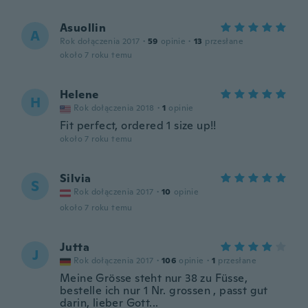
Asuollin
A
Rok dołączenia 2017
·
59
opinie
·
13
przesłane
około 7 roku temu
Helene
H
Rok dołączenia 2018
·
1
opinie
Fit perfect, ordered 1 size up!!
około 7 roku temu
Silvia
S
Rok dołączenia 2017
·
10
opinie
około 7 roku temu
Jutta
J
Rok dołączenia 2017
·
106
opinie
·
1
przesłane
Meine Grösse steht nur 38 zu Füsse,
bestelle ich nur 1 Nr. grossen , passt gut
darin, lieber Gott...