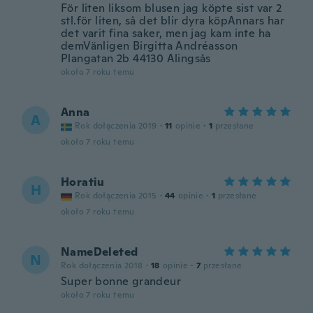
För liten liksom blusen jag köpte sist var 2
stl.för liten, så det blir dyra köpAnnars har
det varit fina saker, men jag kam inte ha
demVänligen Birgitta Andréasson
Plangatan 2b 44130 Alingsås
około 7 roku temu
Anna
A
Rok dołączenia 2019
·
11
opinie
·
1
przesłane
około 7 roku temu
Horatiu
H
Rok dołączenia 2015
·
44
opinie
·
1
przesłane
około 7 roku temu
NameDeleted
N
Rok dołączenia 2018
·
18
opinie
·
7
przesłane
Super bonne grandeur
około 7 roku temu