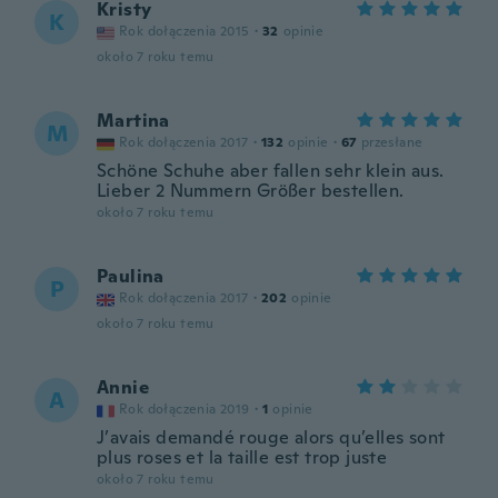
Kristy
K
Rok dołączenia 2015
·
32
opinie
około 7 roku temu
Martina
M
Rok dołączenia 2017
·
132
opinie
·
67
przesłane
Schöne Schuhe aber fallen sehr klein aus.
Lieber 2 Nummern Größer bestellen.
około 7 roku temu
Paulina
P
Rok dołączenia 2017
·
202
opinie
około 7 roku temu
Annie
A
Rok dołączenia 2019
·
1
opinie
J’avais demandé rouge alors qu’elles sont
plus roses et la taille est trop juste
około 7 roku temu