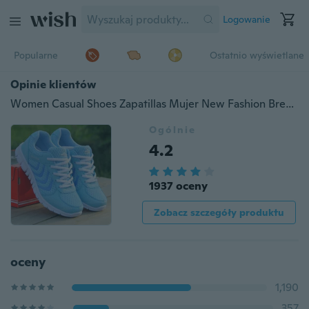
Logowanie
Popularne
Ostatnio wyświetlane
Opinie klientów
Women Casual Shoes Zapatillas Mujer New Fashion Breathable Flats Females Tenis Fashion Style Mesh Sneakers Plus Size 35-44
Ogólnie
4.2
1937 oceny
Zobacz szczegóły produktu
oceny
1,190
357