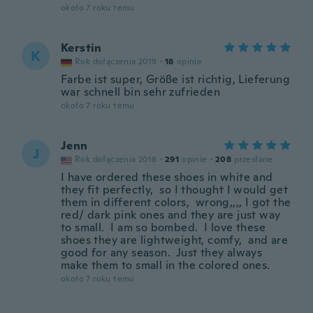
około 7 roku temu
Kerstin
K
Rok dołączenia 2019
·
18
opinie
Farbe ist super, Größe ist richtig, Lieferung
war schnell bin sehr zufrieden
około 7 roku temu
Jenn
J
Rok dołączenia 2018
·
291
opinie
·
208
przesłane
I have ordered these shoes in white and
they fit perfectly, so I thought I would get
them in different colors, wrong,,,, I got the
red/ dark pink ones and they are just way
to small. I am so bombed. I love these
shoes they are lightweight, comfy, and are
good for any season. Just they always
make them to small in the colored ones.
około 7 roku temu