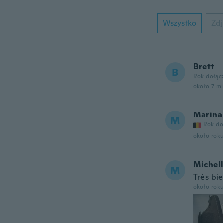
Wszystko
Zdj
Brett
B
Rok dołąc
około 7 m
Marina
M
Rok do
około rok
Michel
M
Très bi
około rok