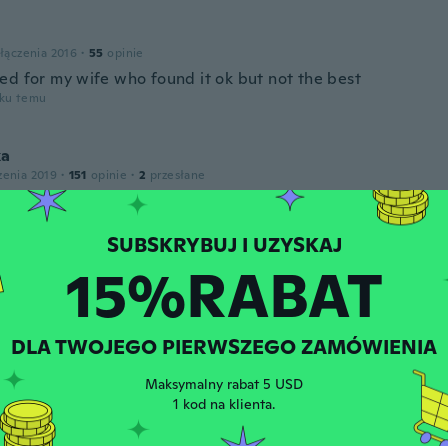
łączenia 2016
·
55
opinie
ed for my wife who found it ok but not the best
oku temu
ka
zenia 2019
·
151
opinie
·
2
przesłane
oku temu
15%RABAT
zenia 2017
·
26
opinie
·
14
przesłane
ood make, it is not strong enough for finger
oku temu
DLA TWOJEGO PIERWSZEGO ZAMÓWIENIA
Maksymalny rabat 5 USD
zenia 2017
·
544
opinie
·
329
przesłane
1 kod na klienta.
 not as good a quality as I would have liked but ok for pri
upport to the wrist.