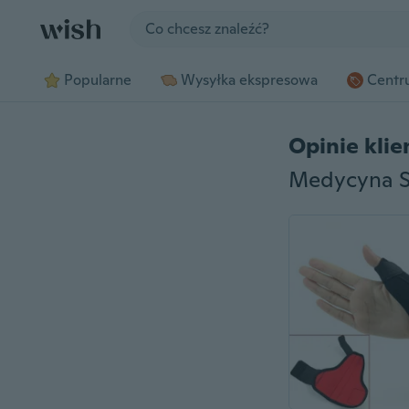
Jump to section
Popularne
Wysyłka ekspresowa
Centru
Opinie kli