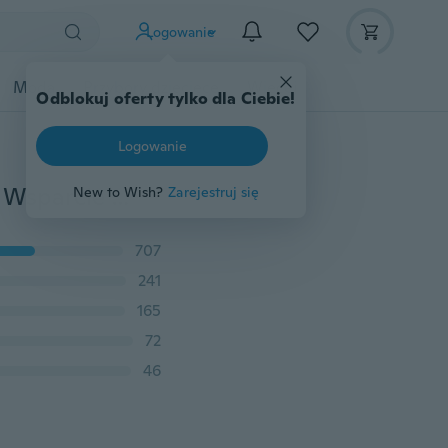
Logowanie
Moda
Przybory dziecięce
Więcej
Odblokuj oferty tylko dla Ciebie!
Logowanie
Medycyna Sport Nadgarstek Kciuki Ręce Spica Szyna Wsparcie Brace Stabilizator Zapalenie stawów BAS
New to Wish?
Zarejestruj się
707
241
165
72
46