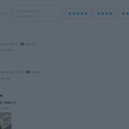
Najbardziej
ęcie
pomocne
zenia 2024
·
32
opinie
ies. temu
łączenia 2022
·
58
opinie
u temu
le
en merci
u temu