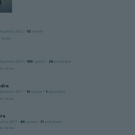
łączenia 2022
·
32
opinie
u temu
y
łączenia 2019
·
150
opinie
·
28
przesłane
oku temu
ndra
łączenia 2017
·
13
opinie
·
1
przesłane
oku temu
dra
zenia 2017
·
64
opinie
·
11
przesłane
oku temu