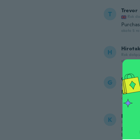
Trevor
T
Rok do
Purchas
około 5 r
Hirota
H
Rok dołąc
około 5 r
Gail
G
Rok dołąc
Not a g
około 5 r
Kerry
K
Rok dołąc
Probably
but of s