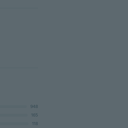
948
165
118