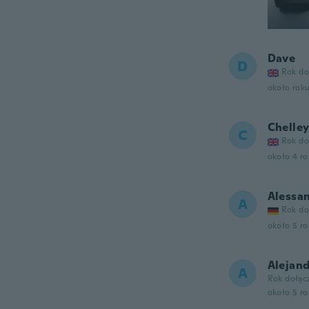
Dave
D
Rok do
około rok
Chelle
C
Rok do
około 4 r
Alessa
A
Rok do
około 5 r
Alejan
A
Rok dołąc
około 5 r