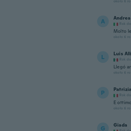
około 6 r
Andrea
A
Rok do
Molto l
około 6 r
Luis Al
L
Rok do
Llegó a
około 6 r
Patrizi
P
Rok do
E ottim
około 6 r
Giada
G
Rok do