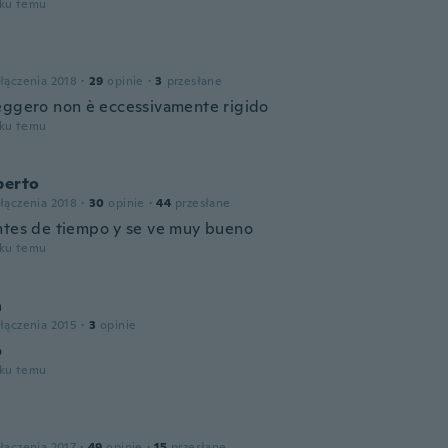
oku temu
łączenia 2018
·
29
opinie
·
3
przesłane
eggero non è eccessivamente rigido
oku temu
berto
łączenia 2018
·
30
opinie
·
44
przesłane
ntes de tiempo y se ve muy bueno
oku temu
a
łączenia 2015
·
3
opinie
o
oku temu
łączenia 2017
·
49
opinie
·
15
przesłane