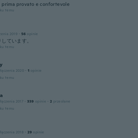
o prima provato e confortevole
oku temu
zenia 2019
·
56
opinie
りしています。
oku temu
ly
łączenia 2020
·
1
opinie
oku temu
ia
łączenia 2017
·
339
opinie
·
2
przesłane
oku temu
łączenia 2018
·
29
opinie