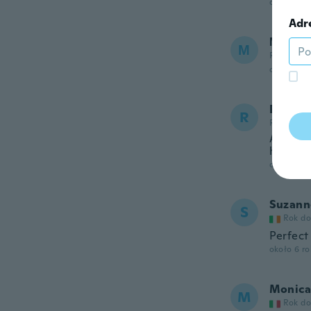
około 5 r
Adr
ΜΑΚΗ
Μ
Rok dołąc
około 5 r
Ricard
R
Rok dołąc
At first
how it i
około 6 r
Suzann
S
Rok do
Perfect
około 6 r
Monica
M
Rok do