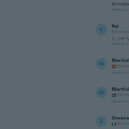
Arrivat
około 6 r
Kei
K
Rok dołąc
しっか
około 6 r
Marilo
M
Rok do
około 6 r
Mortic
M
Rok do
około 6 r
Simona
S
Rok do