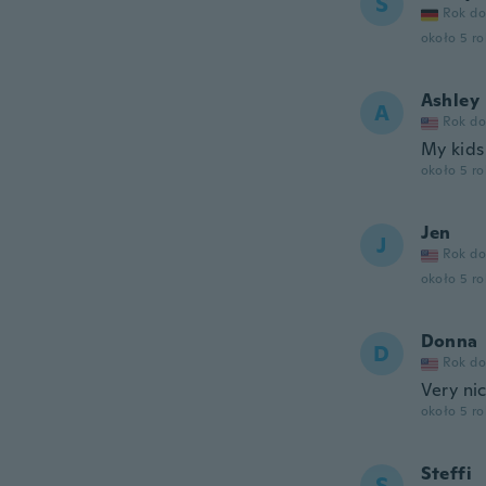
S
Rok do
około 5 r
Ashley
A
Rok do
My kids 
około 5 r
Jen
J
Rok do
około 5 r
Donna
D
Rok do
Very ni
około 5 r
Steffi