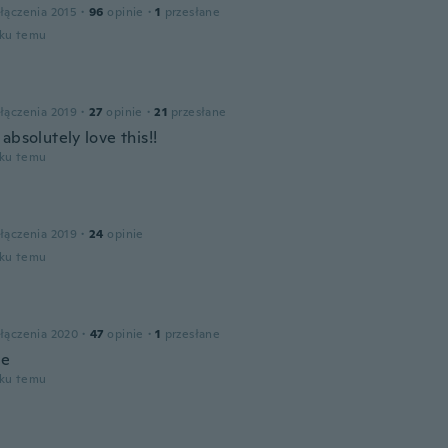
łączenia 2015
·
96
opinie
·
1
przesłane
oku temu
łączenia 2019
·
27
opinie
·
21
przesłane
absolutely love this!!
oku temu
łączenia 2019
·
24
opinie
oku temu
łączenia 2020
·
47
opinie
·
1
przesłane
ce
oku temu