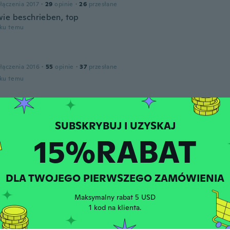
łączenia 2017
·
29
opinie
·
26
przesłane
ie beschrieben, top
oku temu
łączenia 2016
·
55
opinie
·
37
przesłane
oku temu
łączenia 2015
·
39
opinie
·
16
przesłane
15%RABAT
oku temu
DLA TWOJEGO PIERWSZEGO ZAMÓWIENIA
łączenia 2016
·
129
opinie
·
6
przesłane
oku temu
Maksymalny rabat 5 USD
1 kod na klienta.
r