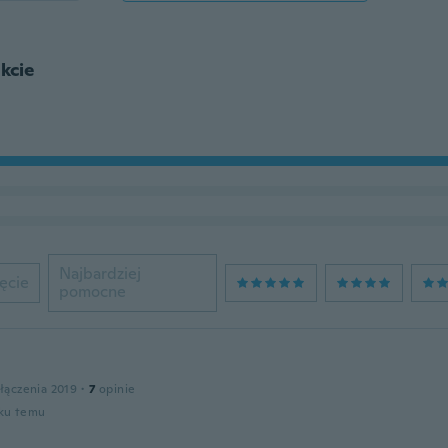
kcie
Najbardziej
ęcie
pomocne
łączenia 2019
·
7
opinie
oku temu