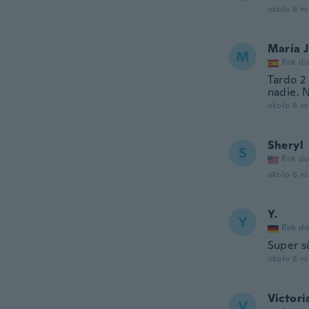
około 6 r
María 
M
Rok do
Tardo 2
nadie. 
około 6 r
Sheryl
S
Rok do
około 6 r
Y.
Y
Rok do
Super s
około 6 r
Victori
V