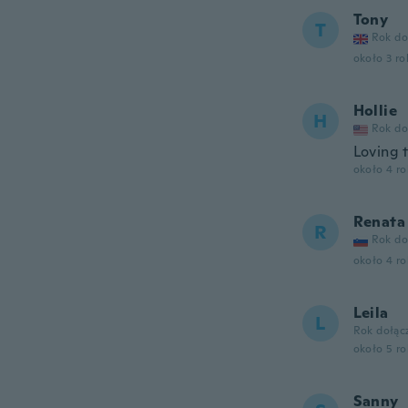
Tony
T
Rok do
około 3 r
Hollie
H
Rok do
Loving 
około 4 r
Renata
R
Rok do
około 4 r
Leila
L
Rok dołąc
około 5 r
Sanny