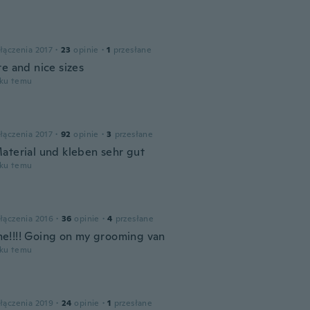
łączenia 2017
·
23
opinie
·
1
przesłane
te and nice sizes
oku temu
łączenia 2017
·
92
opinie
·
3
przesłane
aterial und kleben sehr gut
oku temu
łączenia 2016
·
36
opinie
·
4
przesłane
!!!! Going on my grooming van
oku temu
łączenia 2019
·
24
opinie
·
1
przesłane