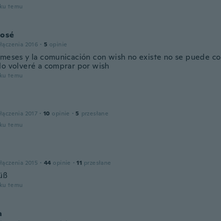
oku temu
José
łączenia 2016
·
5
opinie
 meses y la comunicación con wish no existe no se puede co
No volveré a comprar por wish
oku temu
łączenia 2017
·
10
opinie
·
5
przesłane
oku temu
łączenia 2015
·
44
opinie
·
11
przesłane
üß
oku temu
a