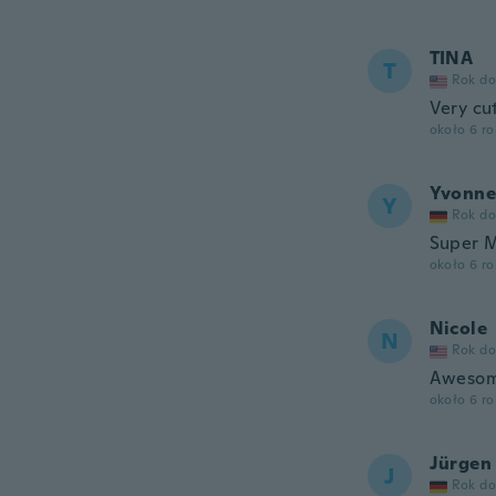
TINA
T
Rok do
Very cu
około 6 r
Yvonne
Y
Rok do
Super M
około 6 r
Nicole
N
Rok do
Awesome
około 6 r
Jürgen
J
Rok do