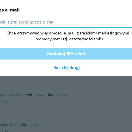
łączenia 2017
·
2
opinie
oku temu
es e-mail
leted
zenia 2018
·
42
opinie
·
33
przesłane
Chcę otrzymywać wiadomości e-mail z treściami marketingowymi i
oku temu
promocyjnymi (tj. oszczędnościami!)
Odblokuj 15%rabat
łączenia 2019
·
49
opinie
·
7
przesłane
hem
Nie, dziękuję
oku temu
łączenia 2019
·
279
opinie
·
89
przesłane
oku temu
zenia 2017
·
102
opinie
oku temu