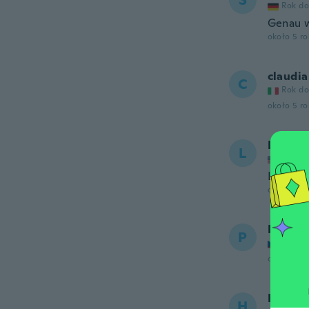
S
Rok do
Genau w
około 5 r
claudia
C
Rok do
około 5 r
Leslie
L
Rok do
Lindo
około 5 r
Petra
P
Rok do
około 5 r
Heathe
H