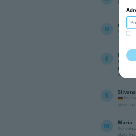
Rok do
około 5 r
Adr
NameDe
N
Rok dołąc
około 5 r
Elisha
E
Rok do
Love t
około 6 r
Silvana
S
Rok do
około 6 r
María
M
Rok dołąc
około 6 r