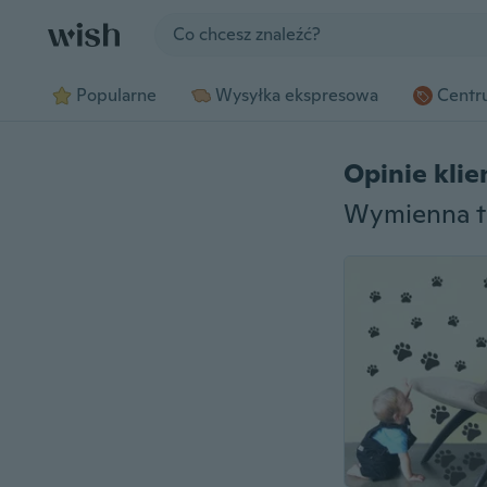
Jump to section
Popularne
Wysyłka ekspresowa
Centru
Opinie kli