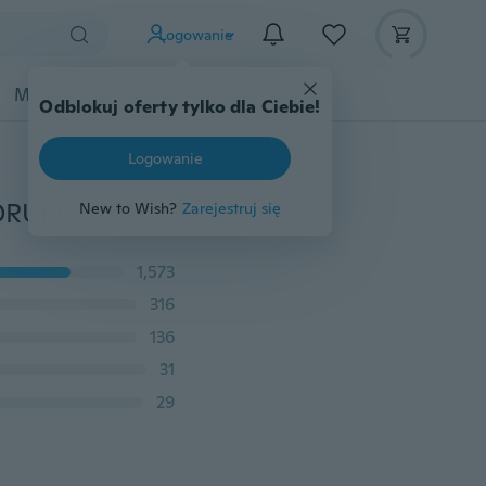
Logowanie
Moda
Przybory dziecięce
Więcej
Odblokuj oferty tylko dla Ciebie!
Logowanie
Wymienna tapeta 22szt. Łapa dla psa NAKLEJKI DO DRUKU Wiele kolorów Naklejki ścienne samochodowe Naklejki Graficzny papier szklany
New to Wish?
Zarejestruj się
1,573
316
136
31
29