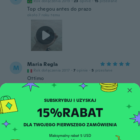
Rok dołączenia 2019
·
23
opinie
·
15
przesłane
Top chegou antes do prazo
około 7 roku temu
Maria Regla
M
Rok dołączenia 2017
·
7
opinie
·
5
przesłane
Ottimo
około 7 roku temu
Justt
J
15%RABAT
Rok dołączenia 2016
·
84
opinie
·
39
przesłane
fait bcp saliver 😕
około 7 roku temu
DLA TWOJEGO PIERWSZEGO ZAMÓWIENIA
Maksymalny rabat 5 USD
Benedetta