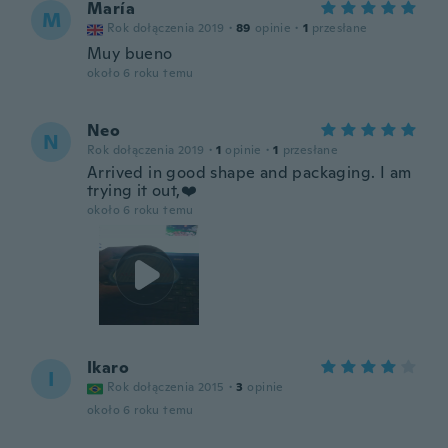
María
M
Rok dołączenia 2019
·
89
opinie
·
1
przesłane
Muy bueno
około 6 roku temu
Neo
N
Rok dołączenia 2019
·
1
opinie
·
1
przesłane
Arrived in good shape and packaging. I am
trying it out,❤️
około 6 roku temu
Ikaro
I
Rok dołączenia 2015
·
3
opinie
około 6 roku temu