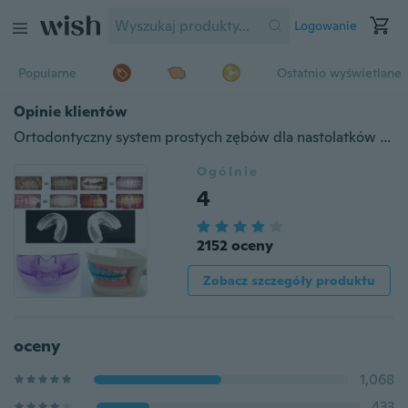
Logowanie
Popularne
Ostatnio wyświetlane
Opinie klientów
Ortodontyczny system prostych zębów dla nastolatków i dorosłych / element ustalający A + pudełko
Ogólnie
4
2152 oceny
Zobacz szczegóły produktu
oceny
1,068
433