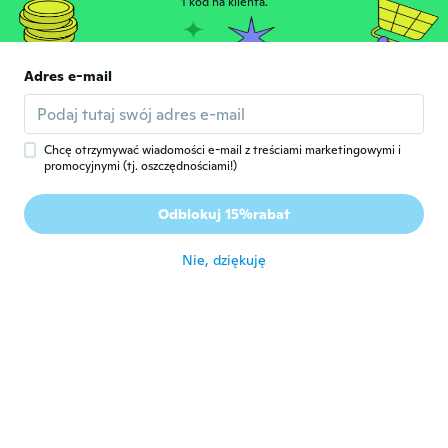
1 kod na klienta.
B
Rok dołączenia 2016
·
29
opinie
·
8
przesłane
około 7 roku temu
Adres e-mail
Karolina
K
Rok dołączenia 2016
·
205
opinie
·
96
przesłane
około 7 roku temu
Chcę otrzymywać wiadomości e-mail z treściami marketingowymi i
promocyjnymi (tj. oszczędnościami!)
Carlos
C
Odblokuj 15%rabat
Rok dołączenia 2015
·
50
opinie
·
21
przesłane
około 7 roku temu
Nie, dziękuję
Reyna Odalis
R
Rok dołączenia 2017
·
6
opinie
·
2
przesłane
około 7 roku temu
Cindy
C
Rok dołączenia 2017
·
6
opinie
·
1
przesłane
około 7 roku temu