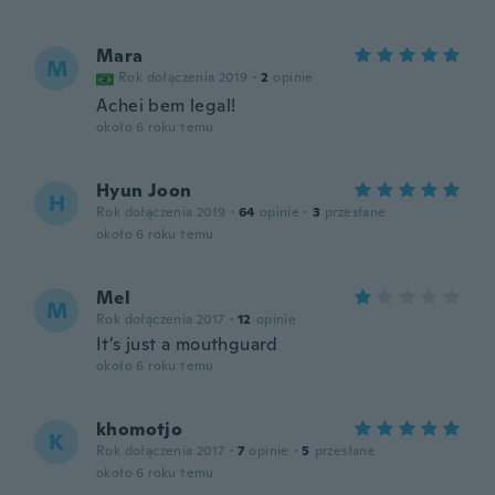
Mara
M
Rok dołączenia 2019
·
2
opinie
Achei bem legal!
około 6 roku temu
Hyun Joon
H
Rok dołączenia 2019
·
64
opinie
·
3
przesłane
około 6 roku temu
Mel
M
Rok dołączenia 2017
·
12
opinie
It’s just a mouthguard
około 6 roku temu
khomotjo
K
Rok dołączenia 2017
·
7
opinie
·
5
przesłane
około 6 roku temu