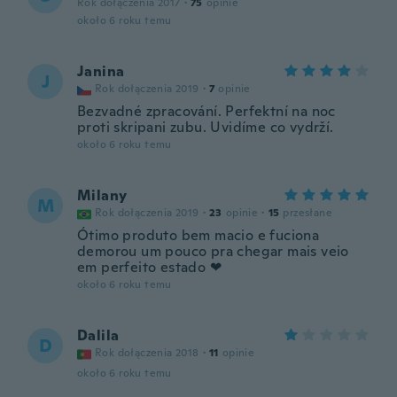
Rok dołączenia 2017
·
75
opinie
około 6 roku temu
Janina
J
Rok dołączenia 2019
·
7
opinie
Bezvadné zpracování. Perfektní na noc
proti skripani zubu. Uvidíme co vydrží.
około 6 roku temu
Milany
M
Rok dołączenia 2019
·
23
opinie
·
15
przesłane
Ótimo produto bem macio e fuciona
demorou um pouco pra chegar mais veio
em perfeito estado ❤
około 6 roku temu
Dalila
D
Rok dołączenia 2018
·
11
opinie
około 6 roku temu