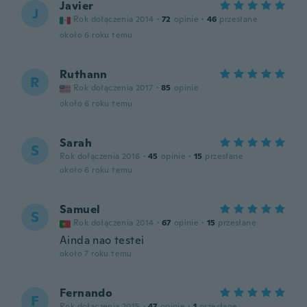
Javier
J
Rok dołączenia 2014
·
72
opinie
·
46
przesłane
około 6 roku temu
Ruthann
R
Rok dołączenia 2017
·
85
opinie
około 6 roku temu
Sarah
S
Rok dołączenia 2016
·
45
opinie
·
15
przesłane
około 6 roku temu
Samuel
S
Rok dołączenia 2014
·
67
opinie
·
15
przesłane
Ainda nao testei
około 7 roku temu
Fernando
F
Rok dołączenia 2015
·
47
opinie
·
1
przesłane