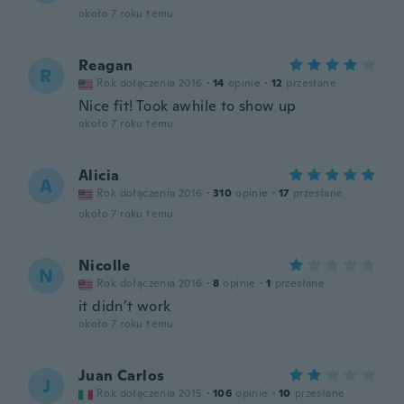
około 7 roku temu
Reagan
R
Rok dołączenia 2016
·
14
opinie
·
12
przesłane
Nice fit! Took awhile to show up
około 7 roku temu
Alicia
A
Rok dołączenia 2016
·
310
opinie
·
17
przesłane
około 7 roku temu
Nicolle
N
Rok dołączenia 2016
·
8
opinie
·
1
przesłane
it didn’t work
około 7 roku temu
Juan Carlos
J
Rok dołączenia 2015
·
106
opinie
·
10
przesłane