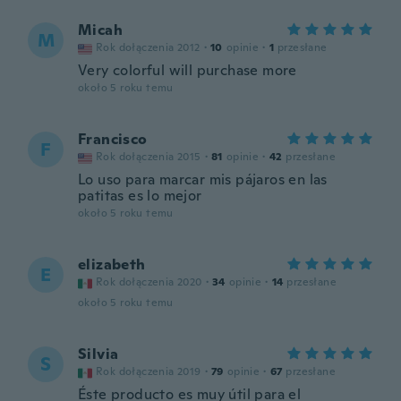
Micah
M
Rok dołączenia 2012
·
10
opinie
·
1
przesłane
Very colorful will purchase more
około 5 roku temu
Francisco
F
Rok dołączenia 2015
·
81
opinie
·
42
przesłane
Lo uso para marcar mis pájaros en las
patitas es lo mejor
około 5 roku temu
elizabeth
E
Rok dołączenia 2020
·
34
opinie
·
14
przesłane
około 5 roku temu
Silvia
S
Rok dołączenia 2019
·
79
opinie
·
67
przesłane
Éste producto es muy útil para el