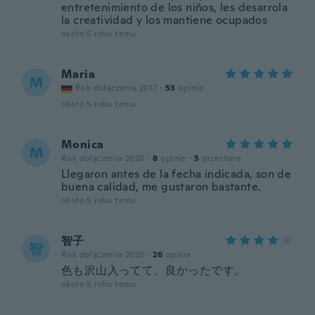
entretenimiento de los niños, les desarrola
la creatividad y los mantiene ocupados
około 5 roku temu
Maria
M
Rok dołączenia 2017
·
53
opinie
około 5 roku temu
Monica
M
Rok dołączenia 2020
·
8
opinie
·
5
przesłane
Llegaron antes de la fecha indicada, son de
buena calidad, me gustaron bastante.
około 5 roku temu
智子
智
Rok dołączenia 2020
·
26
opinie
色も沢山入ってて、良かったです。
około 5 roku temu