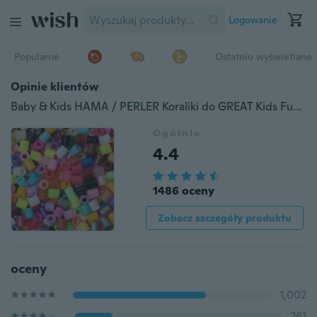
Logowanie
Popularne
Ostatnio wyświetlane
Opinie klientów
Baby & Kids HAMA / PERLER Koraliki do GREAT Kids Fun Craft 5mm, 1000szt
Ogólnie
4.4
1486 oceny
Zobacz szczegóły produktu
oceny
1,002
261