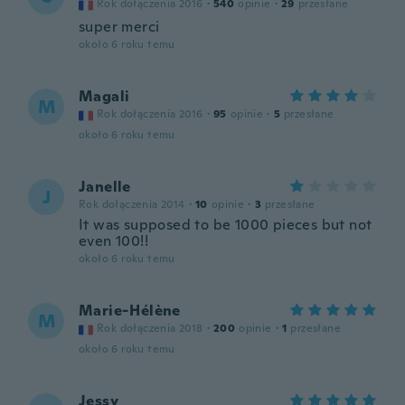
Rok dołączenia 2016
·
540
opinie
·
29
przesłane
super merci
około 6 roku temu
Magali
M
Rok dołączenia 2016
·
95
opinie
·
5
przesłane
około 6 roku temu
Janelle
J
Rok dołączenia 2014
·
10
opinie
·
3
przesłane
It was supposed to be 1000 pieces but not
even 100!!
około 6 roku temu
Marie-Hélène
M
Rok dołączenia 2018
·
200
opinie
·
1
przesłane
około 6 roku temu
Jessy