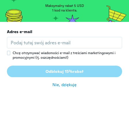
Maksymalny rabat 5 USD
H
1 kod na klienta.
H
Rok dołączenia 2015
·
5
opinie
·
1
przesłane
około 6 roku temu
Adres e-mail
Stefan
S
Rok dołączenia 2018
·
55
opinie
około 6 roku temu
Chcę otrzymywać wiadomości e-mail z treściami marketingowymi i
promocyjnymi (tj. oszczędnościami!)
Giovanna
G
Odblokuj 15%rabat
Rok dołączenia 2018
·
7
opinie
około 6 roku temu
Nie, dziękuję
jade
J
Rok dołączenia 2019
·
8
opinie
około 6 roku temu
Nicole
N