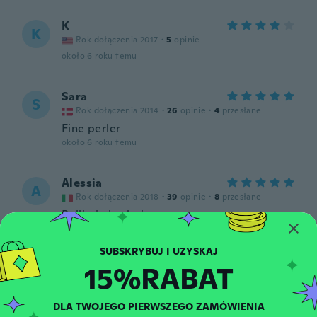
K
K
Rok dołączenia 2017
·
5
opinie
około 6 roku temu
Sara
S
Rok dołączenia 2014
·
26
opinie
·
4
przesłane
Fine perler
około 6 roku temu
Alessia
A
Rok dołączenia 2018
·
39
opinie
·
8
przesłane
Bellissimi colori
około 6 roku temu
15%RABAT
Elouisa
E
Rok dołączenia 2014
·
71
opinie
·
9
przesłane
około 6 roku temu
DLA TWOJEGO PIERWSZEGO ZAMÓWIENIA