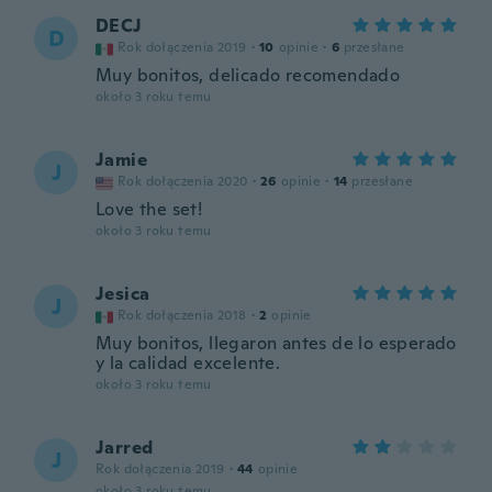
DECJ
D
Rok dołączenia 2019
·
10
opinie
·
6
przesłane
Muy bonitos, delicado recomendado
około 3 roku temu
Jamie
J
Rok dołączenia 2020
·
26
opinie
·
14
przesłane
Love the set!
około 3 roku temu
Jesica
J
Rok dołączenia 2018
·
2
opinie
Muy bonitos, llegaron antes de lo esperado
y la calidad excelente.
około 3 roku temu
Jarred
J
Rok dołączenia 2019
·
44
opinie
około 3 roku temu