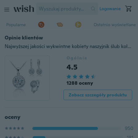
Logowanie
Popularne
Ostatnio wyświetlane
Opinie klientów
Najwyższej jakości wykwintne kobiety naszyjnik ślub kolczyk pierścionek zestaw biżuterii 925 srebro platyna cyrkon kryształowy pierścień rozmiar 6-9
Ogólnie
4.5
1288 oceny
Zobacz szczegóły produktu
oceny
950
181