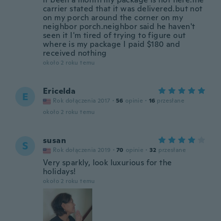
carrier stated that it was delivered.but not
on my porch around the corner on my
neighbor porch.neighbor said he haven't
seen it I'm tired of trying to figure out
where is my package I paid $180 and
received nothing
około 2 roku temu
Ericelda
E
Rok dołączenia 2017
·
56
opinie
·
16
przesłane
około 2 roku temu
susan
S
Rok dołączenia 2019
·
70
opinie
·
32
przesłane
Very sparkly, look luxurious for the
holidays!
około 2 roku temu