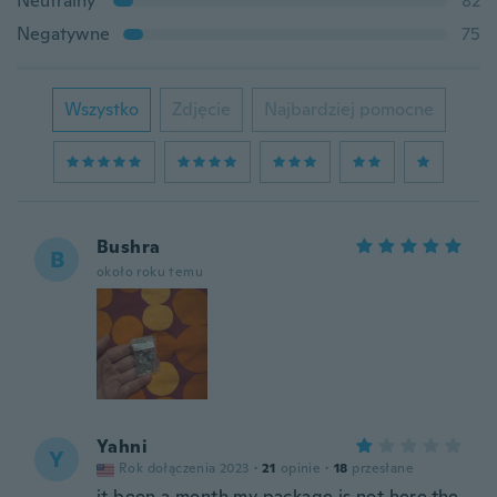
Neutralny
82
Negatywne
75
Wszystko
Zdjęcie
Najbardziej pomocne
Bushra
B
około roku temu
Yahni
Y
Rok dołączenia 2023
·
21
opinie
·
18
przesłane
it been a month my package is not here.the