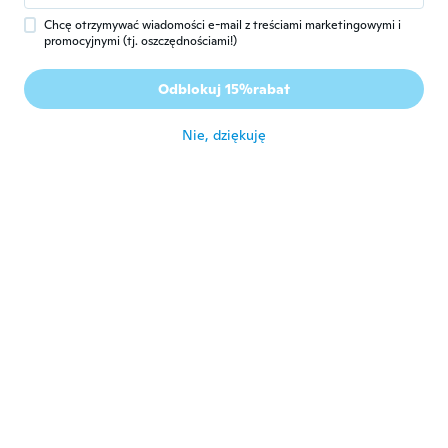
Chcę otrzymywać wiadomości e-mail z treściami marketingowymi i
promocyjnymi (tj. oszczędnościami!)
Raquel
R
Rok dołączenia 2017
·
332
opinie
·
316
przesłane
Odblokuj 15%rabat
około 3 roku temu
Nie, dziękuję
Stephanie
S
Rok dołączenia 2016
·
81
opinie
I love this set. All pieces are stamped 925. I
haven't taken the ring off since I got it and
it doesn't tarnish.
około 3 roku temu
Violeta
V
Rok dołączenia 2017
·
45
opinie
·
5
przesłane