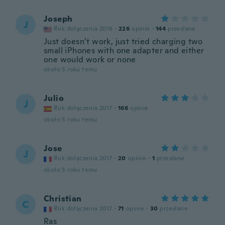
Joseph
J
Rok dołączenia 2018
·
226
opinie
·
144
przesłane
Just doesn’t work, just tried charging two
small iPhones with one adapter and either
one would work or none
około 5 roku temu
Julio
J
Rok dołączenia 2017
·
166
opinie
około 5 roku temu
Jose
J
Rok dołączenia 2017
·
20
opinie
·
1
przesłane
około 5 roku temu
Christian
C
Rok dołączenia 2017
·
71
opinie
·
30
przesłane
Ras