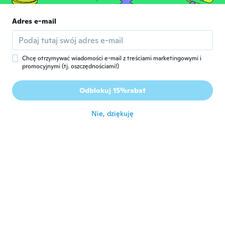
około 6 roku temu
Adres e-mail
jerome
J
Rok dołączenia 2018
·
79
opinie
około 6 roku temu
Chcę otrzymywać wiadomości e-mail z treściami marketingowymi i
promocyjnymi (tj. oszczędnościami!)
ottaviani
O
Odblokuj 15%rabat
Rok dołączenia 2017
·
100
opinie
·
1
przesłane
około 6 roku temu
Nie, dziękuję
Grahame
G
Rok dołączenia 2017
·
114
opinie
·
14
przesłane
Nice quality
około 6 roku temu
Alain
A
Rok dołączenia 2020
·
614
opinie
·
1
przesłane
Déçu ne fonctionne pas les pries toutes