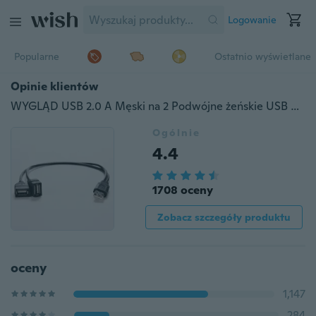
Logowanie
Popularne
Ostatnio wyświetlane
Opinie klientów
WYGLĄD USB 2.0 A Męski na 2 Podwójne żeńskie USB Gniazdo Y Piasta rozgałęźnika Kabel zasilający Kabel LEAF
Ogólnie
4.4
1708 oceny
Zobacz szczegóły produktu
oceny
1,147
284