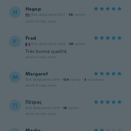
Hagop
H
Rok dołączenia 2017
·
38
opinie
około 6 roku temu
Fred
F
Rok dołączenia 2018
·
36
opinie
Très bonne qualité
około 6 roku temu
Margaret
M
Rok dołączenia 2014
·
124
opinie
·
3
przesłane
około 6 roku temu
Πέτρος
Π
Rok dołączenia 2019
·
18
opinie
około 6 roku temu
Marko