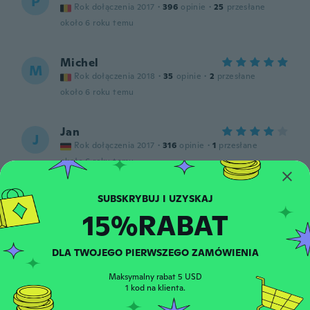
P
Rok dołączenia 2017
·
396
opinie
·
25
przesłane
około 6 roku temu
Michel
M
Rok dołączenia 2018
·
35
opinie
·
2
przesłane
około 6 roku temu
Jan
J
Rok dołączenia 2017
·
316
opinie
·
1
przesłane
około 6 roku temu
Nikolle L.
N
15%RABAT
Rok dołączenia 2017
·
317
opinie
·
205
przesłane
O.K.
około 6 roku temu
DLA TWOJEGO PIERWSZEGO ZAMÓWIENIA
Maksymalny rabat 5 USD
Jason
1 kod na klienta.
J
Rok dołączenia 2019
·
45
opinie