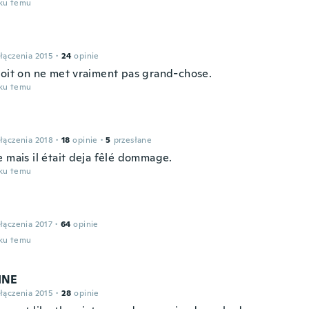
oku temu
łączenia 2015
·
24
opinie
roit on ne met vraiment pas grand-chose.
oku temu
łączenia 2018
·
18
opinie
·
5
przesłane
e mais il était deja fêlé dommage.
oku temu
łączenia 2017
·
64
opinie
oku temu
INE
łączenia 2015
·
28
opinie