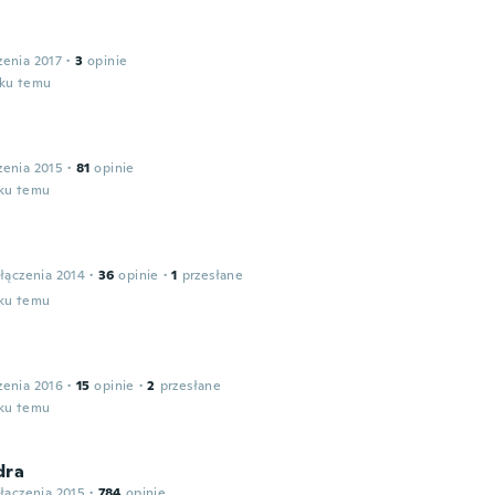
zenia 2017
·
3
opinie
oku temu
zenia 2015
·
81
opinie
oku temu
łączenia 2014
·
36
opinie
·
1
przesłane
oku temu
zenia 2016
·
15
opinie
·
2
przesłane
oku temu
dra
łączenia 2015
·
784
opinie