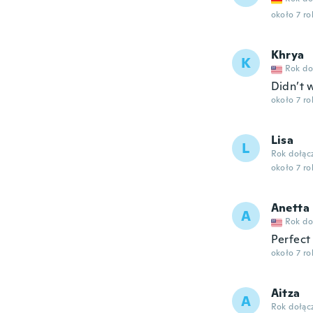
około 7 r
Khrya
K
Rok do
Didn’t 
około 7 r
Lisa
L
Rok dołąc
około 7 r
Anetta
A
Rok do
Perfect
około 7 r
Aitza
A
Rok dołąc