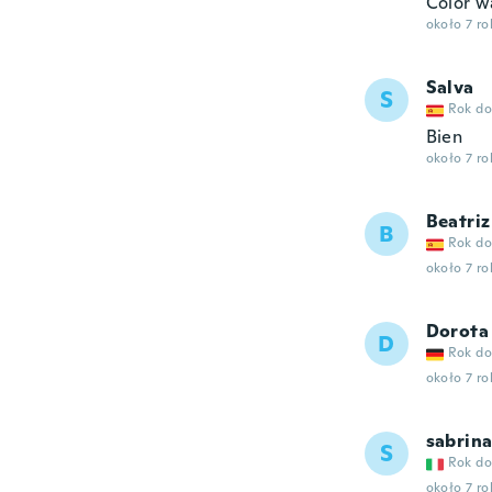
Color w
około 7 r
Salva
S
Rok do
Bien
około 7 r
Beatriz
B
Rok do
około 7 r
Dorota
D
Rok do
około 7 r
sabrin
S
Rok do
około 7 r