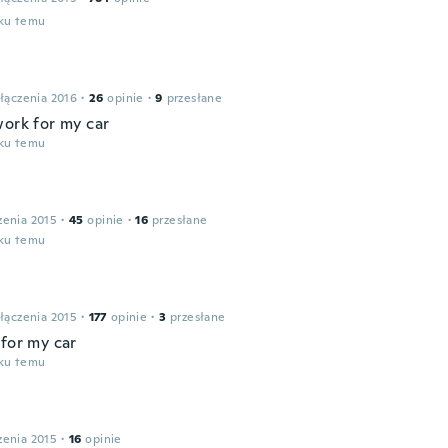
oku temu
łączenia 2016
·
26
opinie
·
9
przesłane
work for my car
oku temu
zenia 2015
·
45
opinie
·
16
przesłane
oku temu
łączenia 2015
·
177
opinie
·
3
przesłane
 for my car
oku temu
zenia 2015
·
16
opinie