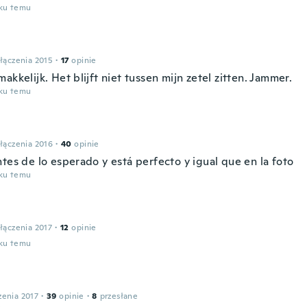
oku temu
łączenia 2015
·
17
opinie
akkelijk. Het blijft niet tussen mijn zetel zitten. Jammer.
oku temu
łączenia 2016
·
40
opinie
tes de lo esperado y está perfecto y igual que en la foto
oku temu
łączenia 2017
·
12
opinie
oku temu
zenia 2017
·
39
opinie
·
8
przesłane