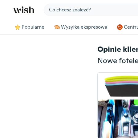
Jump to section
Popularne
Wysyłka ekspresowa
Centru
Opinie kli