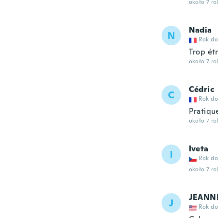
około 7 r
Nadia
N
Rok do
Trop ét
około 7 r
Cédric
C
Rok do
Pratiqu
około 7 r
Iveta
I
Rok do
około 7 r
JEANN
J
Rok do