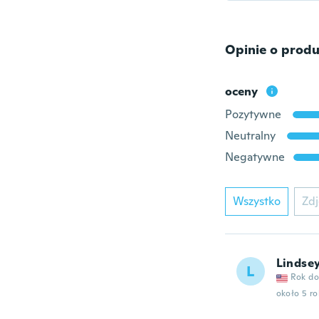
Opinie o produ
oceny
Pozytywne
Neutralny
Negatywne
Wszystko
Zdj
Lindse
L
Rok do
około 5 r