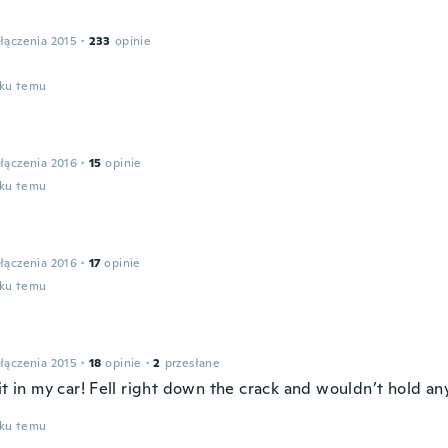
łączenia 2015
·
233
opinie
oku temu
łączenia 2016
·
15
opinie
oku temu
łączenia 2016
·
17
opinie
oku temu
łączenia 2015
·
18
opinie
·
2
przesłane
it in my car! Fell right down the crack and wouldn’t hold a
oku temu