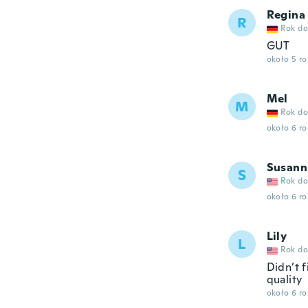
Regina
R
Rok do
GUT
około 5 r
Mel
M
Rok do
około 6 r
Susann
S
Rok do
około 6 r
Lily
L
Rok do
Didn’t f
quality
około 6 r