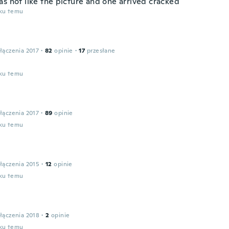
as not like the picture and one arrived cracked
oku temu
łączenia 2017
·
82
opinie
·
17
przesłane
oku temu
łączenia 2017
·
89
opinie
oku temu
łączenia 2015
·
12
opinie
oku temu
a
łączenia 2018
·
2
opinie
oku temu