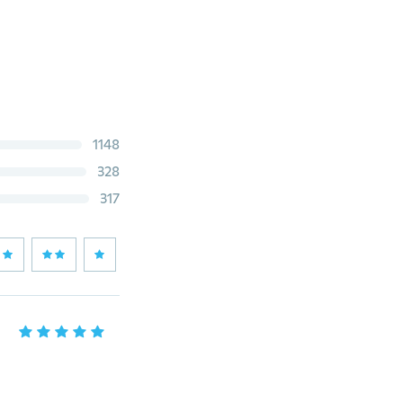
1148
328
317