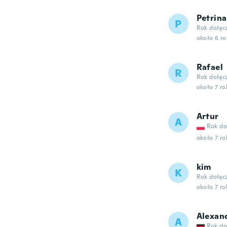
Petrina
P
Rok dołąc
około 6 r
Rafael
R
Rok dołąc
około 7 r
Artur
A
Rok do
około 7 r
kim
K
Rok dołąc
około 7 r
Alexan
A
Rok do