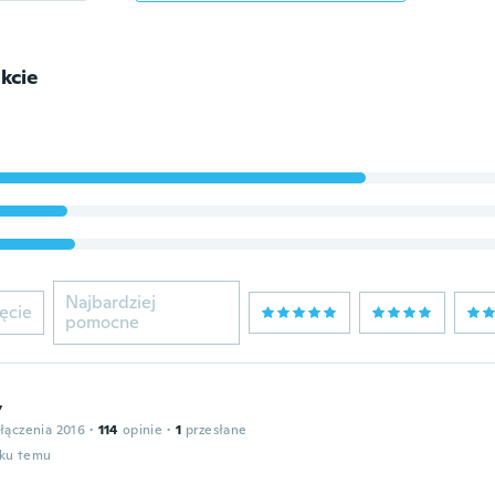
kcie
Najbardziej
ęcie
pomocne
y
łączenia 2016
·
114
opinie
·
1
przesłane
oku temu