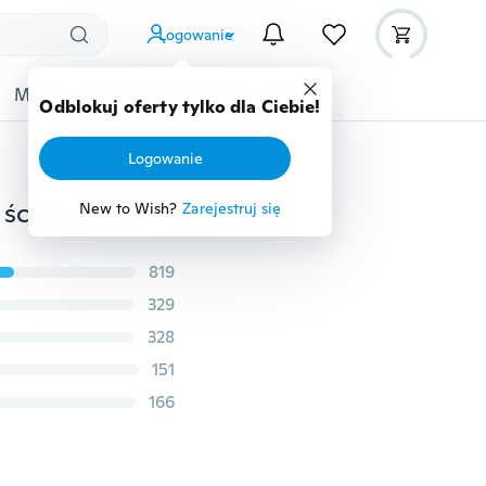
Logowanie
Moda
Przybory dziecięce
Więcej
Odblokuj oferty tylko dla Ciebie!
Logowanie
Nowe fotele samochodowe Pęknięcia Box Kreatywny ściśliwy Sun-schnący Kolorowe pudełko do przechowywania Plastikowe Eco-Feiendly
New to Wish?
Zarejestruj się
819
329
328
151
166