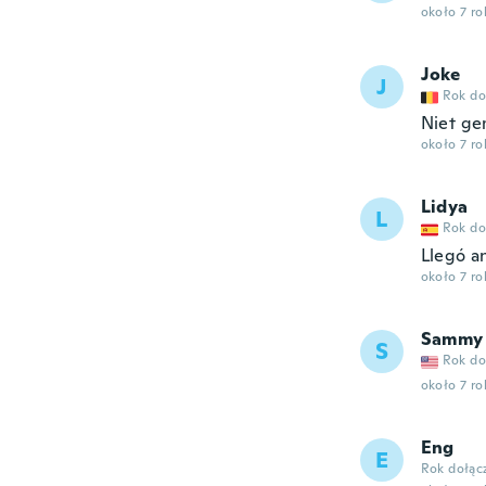
około 7 r
Joke
J
Rok do
Niet gem
około 7 r
Lidya
L
Rok do
Llegó an
około 7 r
Sammy
S
Rok do
około 7 r
Eng
E
Rok dołąc