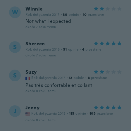
Winnie
W
Rok dołączenia 2017
·
30
opinie
·
10
przesłane
Not what I expected
około 7 roku temu
Shereen
S
Rok dołączenia 2016
·
51
opinie
·
4
przesłane
około 7 roku temu
Suzy
S
Rok dołączenia 2017
·
12
opinie
·
8
przesłane
Pas très confortable et collant
około 8 roku temu
Jenny
J
Rok dołączenia 2015
·
115
opinie
·
105
przesłane
około 8 roku temu