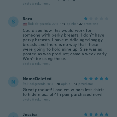
około 8 roku temu
Sara
S
Rok dołączenia 2018
·
46
opinie
·
27
przesłane
Could see how this would work for
someone with perky breasts. I don’t have
perky breasts, I have middle aged saggy
breasts and there is no way that these
were going to hold mine up. Size was as
posted as was product; came a week early.
Won’t be using these.
około 8 roku temu
NameDeleted
N
Rok dołączenia 2018
·
78
opinie
·
43
przesłane
Great product! Love em w backless shirts
to hide nips..lol 4th pair purchased now!
około 8 roku temu
Jessica