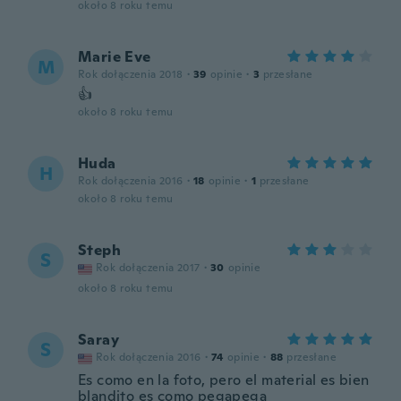
około 8 roku temu
Marie Eve
M
Rok dołączenia 2018
·
39
opinie
·
3
przesłane
👍
około 8 roku temu
Huda
H
Rok dołączenia 2016
·
18
opinie
·
1
przesłane
około 8 roku temu
Steph
S
Rok dołączenia 2017
·
30
opinie
około 8 roku temu
Saray
S
Rok dołączenia 2016
·
74
opinie
·
88
przesłane
Es como en la foto, pero el material es bien
blandito es como pegapega