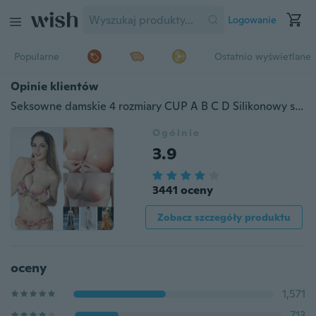
Logowanie
Popularne
Ostatnio wyświetlane
Opinie klientów
Seksowne damskie 4 rozmiary CUP A B C D Silikonowy samoprzylepny samoprzylepny klej w sztyfcie NAKLEJKA na żelu Bielizna z biustem Push Up Bez ramiączek Bez pleców Niewidoczny stanik
Ogólnie
3.9
3441 oceny
Zobacz szczegóły produktu
oceny
1,571
713