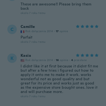
These are awesome!! Please bring them
back
około 7 roku temu
Camille
C
Rok dołączenia 2014
·
17
opinie
Parfait
około 7 roku temu
Kasia
K
Rok dołączenia 2014
·
16
opinie
·
4
przesłane
I didnt like it at first because it didnt fit me
but after a few tries i figured out how to
apply it onto me to make it work. works
wonderful not as good quality and but
great for its price and works just as good
as the expensive store bought ones. love it
and will purchase more.
około 7 roku temu