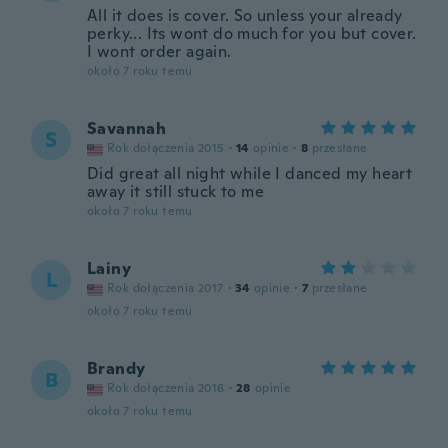
All it does is cover. So unless your already
perky... Its wont do much for you but cover.
I wont order again.
około 7 roku temu
Savannah
S
Rok dołączenia 2015
·
14
opinie
·
8
przesłane
Did great all night while I danced my heart
away it still stuck to me
około 7 roku temu
Lainy
L
Rok dołączenia 2017
·
34
opinie
·
7
przesłane
około 7 roku temu
Brandy
B
Rok dołączenia 2016
·
28
opinie
około 7 roku temu