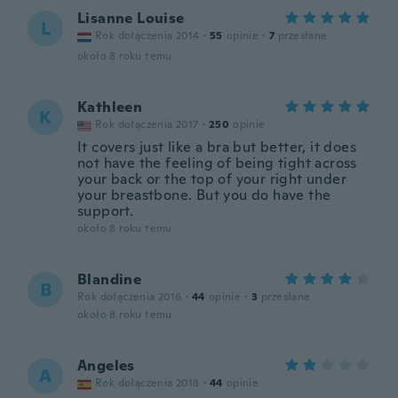
Lisanne Louise
L
Rok dołączenia 2014
·
55
opinie
·
7
przesłane
około 8 roku temu
Kathleen
K
Rok dołączenia 2017
·
250
opinie
It covers just like a bra but better, it does
not have the feeling of being tight across
your back or the top of your right under
your breastbone. But you do have the
support.
około 8 roku temu
Blandine
B
Rok dołączenia 2016
·
44
opinie
·
3
przesłane
około 8 roku temu
Angeles
A
Rok dołączenia 2018
·
44
opinie