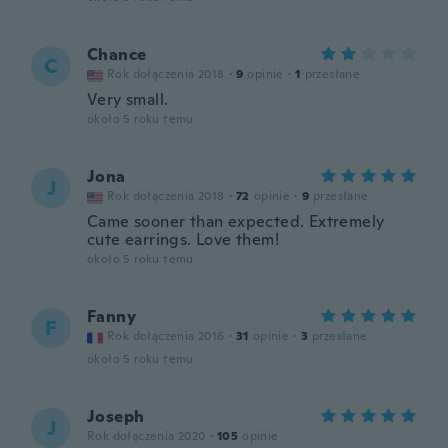
Chance
C
Rok dołączenia 2018
·
9
opinie
·
1
przesłane
Very small.
około 5 roku temu
Jona
J
Rok dołączenia 2018
·
72
opinie
·
9
przesłane
Came sooner than expected. Extremely
cute earrings. Love them!
około 5 roku temu
Fanny
F
Rok dołączenia 2016
·
31
opinie
·
3
przesłane
około 5 roku temu
Joseph
J
Rok dołączenia 2020
·
105
opinie