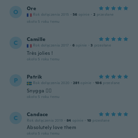
Ore
O
Rok dołączenia 2015
·
56
opinie
·
2
przesłane
około 5 roku temu
Camille
C
Rok dołączenia 2017
·
6
opinie
·
3
przesłane
Très jolies !
około 5 roku temu
Patrik
P
Rok dołączenia 2020
·
281
opinie
·
106
przesłane
Snygga 👌🏻
około 5 roku temu
Candace
C
Rok dołączenia 2019
·
84
opinie
·
10
przesłane
Absolutely love them
około 5 roku temu