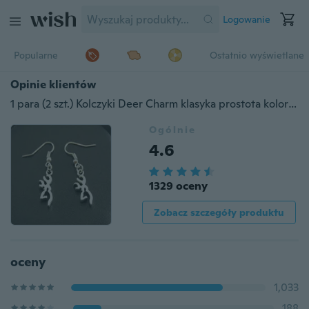
Logowanie
Popularne
Ostatnio wyświetlane
Opinie klientów
1 para (2 szt.) Kolczyki Deer Charm klasyka prostota kolor podstawowy ręcznie robione akcesoria do biżuterii DIY E168
Ogólnie
4.6
1329 oceny
Zobacz szczegóły produktu
oceny
1,033
188