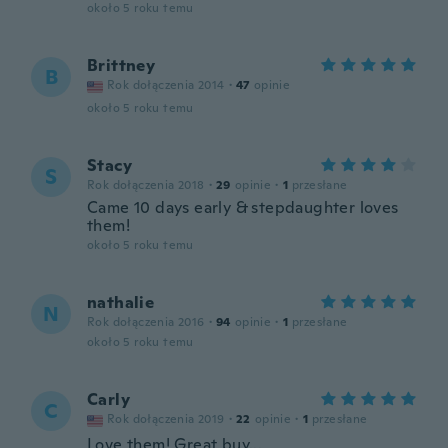
około 5 roku temu
Brittney
B
Rok dołączenia 2014
·
47
opinie
około 5 roku temu
Stacy
S
Rok dołączenia 2018
·
29
opinie
·
1
przesłane
Came 10 days early & stepdaughter loves
them!
około 5 roku temu
nathalie
N
Rok dołączenia 2016
·
94
opinie
·
1
przesłane
około 5 roku temu
Carly
C
Rok dołączenia 2019
·
22
opinie
·
1
przesłane
Love them! Great buy...