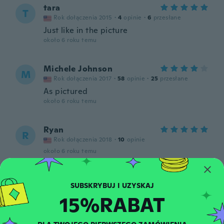
tara
T
Rok dołączenia 2015
·
4
opinie
·
6
przesłane
Just like in the picture
około 6 roku temu
Michele Johnson
M
Rok dołączenia 2017
·
58
opinie
·
25
przesłane
As pictured
około 6 roku temu
Ryan
R
Rok dołączenia 2018
·
10
opinie
około 6 roku temu
Shea
S
Rok dołączenia 2017
·
9
opinie
·
3
przesłane
15%RABAT
około 6 roku temu