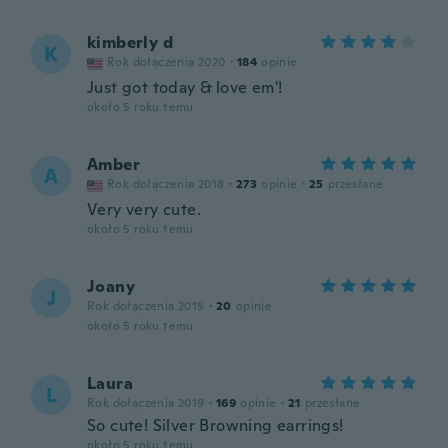
kimberly d
K
Rok dołączenia 2020
·
184
opinie
Just got today & love em'!
około 5 roku temu
Amber
A
Rok dołączenia 2018
·
273
opinie
·
25
przesłane
Very very cute.
około 5 roku temu
Joany
J
Rok dołączenia 2015
·
20
opinie
około 5 roku temu
Laura
L
Rok dołączenia 2019
·
169
opinie
·
21
przesłane
So cute! Silver Browning earrings!
około 5 roku temu