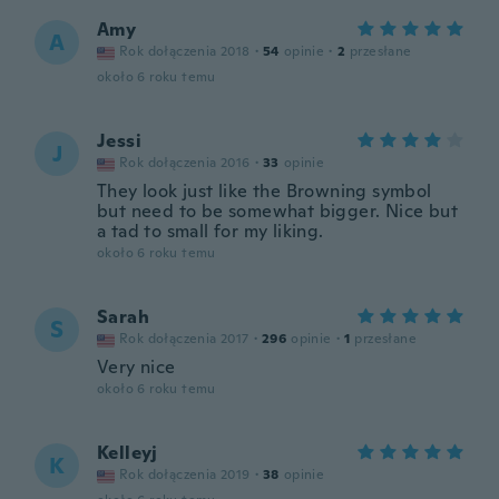
Amy
A
Rok dołączenia 2018
·
54
opinie
·
2
przesłane
około 6 roku temu
Jessi
J
Rok dołączenia 2016
·
33
opinie
They look just like the Browning symbol
but need to be somewhat bigger. Nice but
a tad to small for my liking.
około 6 roku temu
Sarah
S
Rok dołączenia 2017
·
296
opinie
·
1
przesłane
Very nice
około 6 roku temu
Kelleyj
K
Rok dołączenia 2019
·
38
opinie