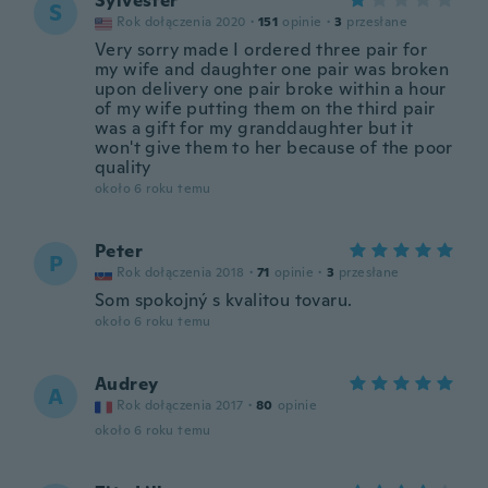
Sylvester
S
Rok dołączenia 2020
·
151
opinie
·
3
przesłane
Very sorry made I ordered three pair for
my wife and daughter one pair was broken
upon delivery one pair broke within a hour
of my wife putting them on the third pair
was a gift for my granddaughter but it
won't give them to her because of the poor
quality
około 6 roku temu
Peter
P
Rok dołączenia 2018
·
71
opinie
·
3
przesłane
Som spokojný s kvalitou tovaru.
około 6 roku temu
Audrey
A
Rok dołączenia 2017
·
80
opinie
około 6 roku temu