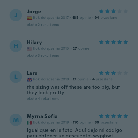
Jorge
J
Rok dołączenia 2017
·
135
opinie
·
94
przesłane
około 2 roku temu
Hilary
H
Rok dołączenia 2015
·
27
opinie
około 3 roku temu
Lara
L
Rok dołączenia 2019
·
17
opinie
·
4
przesłane
the sizing was off these are too big, but
they look pretty
około 4 roku temu
Myrna Sofia
M
Rok dołączenia 2019
·
110
opinie
·
80
przesłane
Igual que en la foto. Aquí dejo mi código
para obtener un descuento: wypjhwt