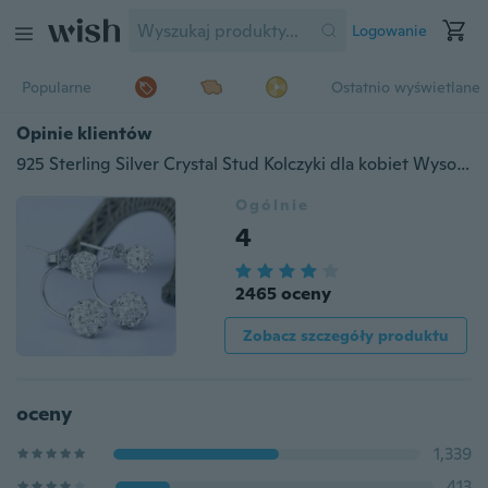
Logowanie
Popularne
Ostatnio wyświetlane
Opinie klientów
925 Sterling Silver Crystal Stud Kolczyki dla kobiet Wysokiej jakości kolczyki w kształcie kuli
Ogólnie
4
2465 oceny
Zobacz szczegóły produktu
oceny
1,339
413