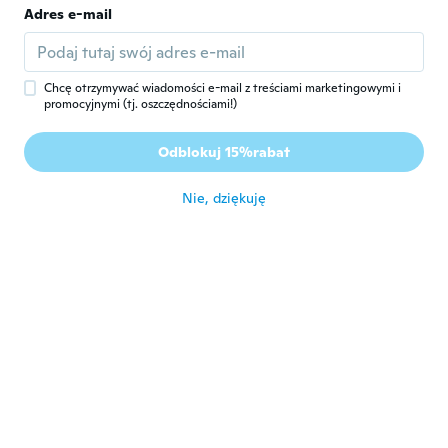
Sheila
Adres e-mail
S
Rok dołączenia 2020
·
17
opinie
I like them there cute nice
około 6 roku temu
Chcę otrzymywać wiadomości e-mail z treściami marketingowymi i
promocyjnymi (tj. oszczędnościami!)
Benvenuta
B
Odblokuj 15%rabat
Rok dołączenia 2020
·
7
opinie
około 6 roku temu
Nie, dziękuję
NameDeleted
N
Rok dołączenia 2016
·
124
opinie
·
4
przesłane
około 6 roku temu
Lena
L
Rok dołączenia 2020
·
25
opinie
·
1
przesłane
Um dos brincos não encaixa. Está
completamente torto
około 6 roku temu