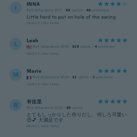
INNA
I
Rok dołączenia 2017
·
64
opinie
·
40
przesłane
Little hard to put on hole of the earing
około 5 roku temu
Leah
L
Rok dołączenia 2016
·
329
opinie
·
4
przesłane
około 5 roku temu
Marie
M
Rok dołączenia 2014
·
22
opinie
·
2
przesłane
około 5 roku temu
有佳里
有
Rok dołączenia 2020
·
68
opinie
とてもしっかりした作りだし、何しろ可愛い
😍💕 大満足です
około 5 roku temu