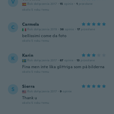
V
Rok dołączenia 2017
·
15
opinie
·
1
przesłane
około 5 roku temu
Carmela
C
Rok dołączenia 2019
·
36
opinie
·
17
przesłane
bellissimi come da foto
około 5 roku temu
Karin
K
Rok dołączenia 2017
·
67
opinie
·
13
przesłane
Fina men inte lika glittriga som på bilderna
około 5 roku temu
Sierra
S
Rok dołączenia 2017
·
9
opinie
Thank u
około 5 roku temu