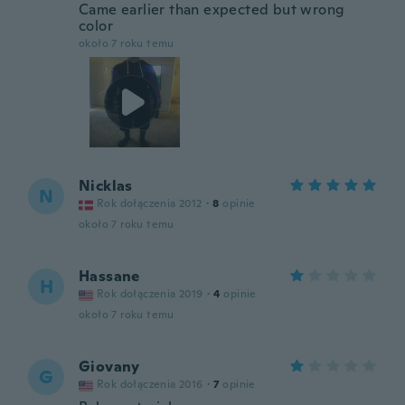
Came earlier than expected but wrong
color
około 7 roku temu
Nicklas
N
Rok dołączenia 2012
·
8
opinie
około 7 roku temu
Hassane
H
Rok dołączenia 2019
·
4
opinie
około 7 roku temu
Giovany
G
Rok dołączenia 2016
·
7
opinie