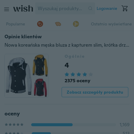
Logowanie
Popularne
Ostatnio wyświetlane
Opinie klientów
Nowa koreańska męska bluza z kapturem slim, krótka drzemka
Ogólnie
4
2375 oceny
Zobacz szczegóły produktu
oceny
1,169
513