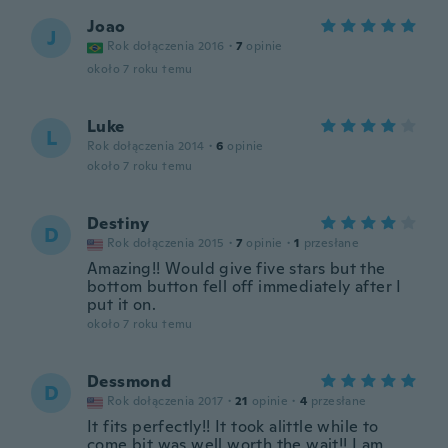
Joao
J
Rok dołączenia 2016
·
7
opinie
około 7 roku temu
Luke
L
Rok dołączenia 2014
·
6
opinie
około 7 roku temu
Destiny
D
Rok dołączenia 2015
·
7
opinie
·
1
przesłane
Amazing!! Would give five stars but the
bottom button fell off immediately after I
put it on.
około 7 roku temu
Dessmond
D
Rok dołączenia 2017
·
21
opinie
·
4
przesłane
It fits perfectly!! It took alittle while to
come bit was well worth the wait!! I am