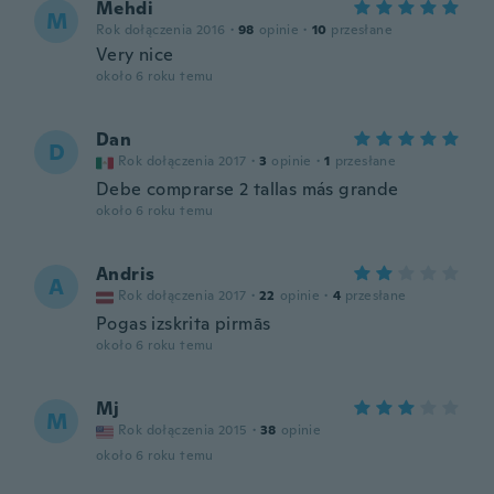
Mehdi
M
Rok dołączenia 2016
·
98
opinie
·
10
przesłane
Very nice
około 6 roku temu
Dan
D
Rok dołączenia 2017
·
3
opinie
·
1
przesłane
Debe comprarse 2 tallas más grande
około 6 roku temu
Andris
A
Rok dołączenia 2017
·
22
opinie
·
4
przesłane
Pogas izskrita pirmās
około 6 roku temu
Mj
M
Rok dołączenia 2015
·
38
opinie
około 6 roku temu