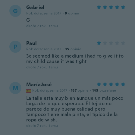
Gabriel
G
Rok dołączenia 2017
·
9
opinie
G
około 7 roku temu
Paul
P
Rok dołączenia 2017
·
35
opinie
3x seemed like a medium i had to give it to
my child cause it was tight
około 7 roku temu
MaríaJosé
M
Rok dołączenia 2017
·
187
opinie
·
143
przesłane
La talla esta muy bien aunque un más poco
larga de lo que esperaba. El tejido no
parece de muy buena calidad pero
tampoco tiene mala pinta, el típico de la
ropa de wish.
około 7 roku temu