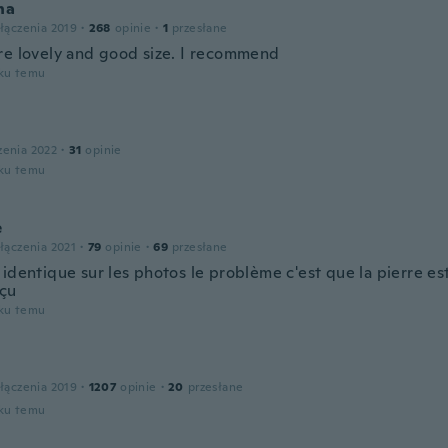
na
łączenia 2019
·
268
opinie
·
1
przesłane
re lovely and good size. I recommend
oku temu
zenia 2022
·
31
opinie
oku temu
e
łączenia 2021
·
79
opinie
·
69
przesłane
 identique sur les photos le problème c'est que la pierre e
eçu
oku temu
łączenia 2019
·
1207
opinie
·
20
przesłane
oku temu