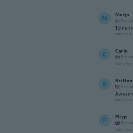
Marja
M
Rok do
Toinen 
około 4 r
Carla
C
Rok do
około 4 r
Brittan
B
Rok do
Awesom
około 4 r
Filyp
F
Rok do
około 4 r