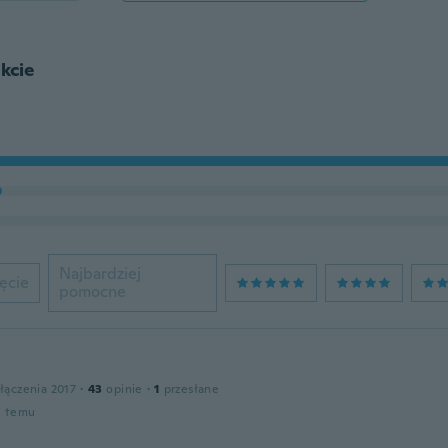
kcie
Najbardziej
ęcie
pomocne
łączenia 2017
·
43
opinie
·
1
przesłane
u temu