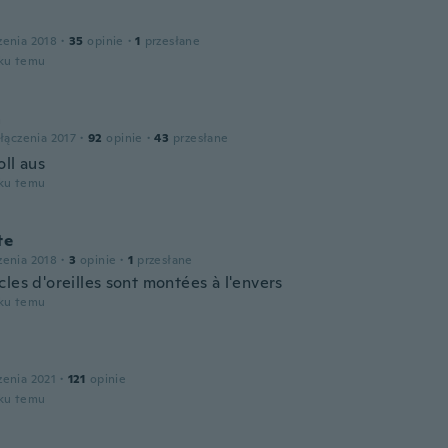
zenia 2018
·
35
opinie
·
1
przesłane
oku temu
a
łączenia 2017
·
92
opinie
·
43
przesłane
ll aus
oku temu
te
zenia 2018
·
3
opinie
·
1
przesłane
les d'oreilles sont montées à l'envers
oku temu
zenia 2021
·
121
opinie
oku temu