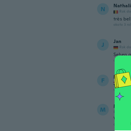
Nathal
N
Rok do
très be
około 3 r
Jan
J
Rok do
Sehen g
około 3 r
Ferenc
F
Rok do
około 3 r
Michel
M
Rok dołąc
Very cu
około 3 r