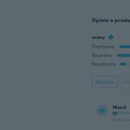
Opinie o produ
oceny
Pozytywne
Neutralny
Negatywne
Wszystko
Zdj
Maud
M
Rok do
około rok