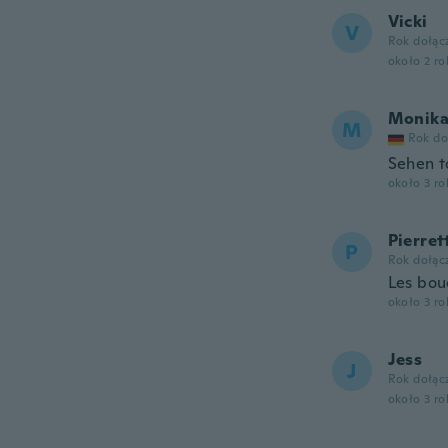
Vicki
V
Rok dołąc
około 2 r
Monik
M
Rok do
Sehen to
około 3 r
Pierret
P
Rok dołąc
Les bouc
około 3 r
Jess
J
Rok dołąc
około 3 r