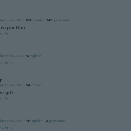
łączenia 2017
·
164
opinie
·
140
przesłane
kivi puuttuu
oku temu
łączenia 2020
·
17
opinie
oku temu
y
łączenia 2016
·
54
opinie
e gift
oku temu
łączenia 2018
·
111
opinie
·
2
przesłane
oku temu