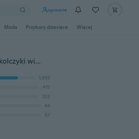
Logowanie
Moda
Przybory dziecięce
Więcej
Moda biżuteria podwójne kolczyki delfinów damskie kolczyki wiszące ze strasem
1,893
415
202
44
67