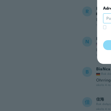
Adr
Rachid
R
Rok do
Bonjour,
około 4 r
Nora
N
Rok do
I love 
około 4 r
BiaNca
B
Rok do
Ohrring
około 4 r
佳海
佳
Rok dołąc
około 4 r