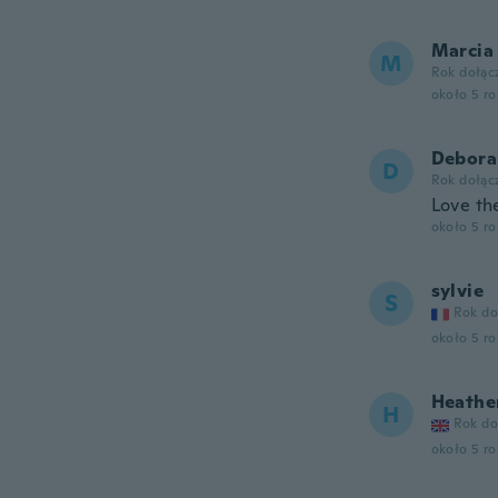
Marcia
M
Rok dołąc
około 5 r
Debora
D
Rok dołąc
Love th
około 5 r
sylvie
S
Rok do
około 5 r
Heathe
H
Rok do
około 5 r