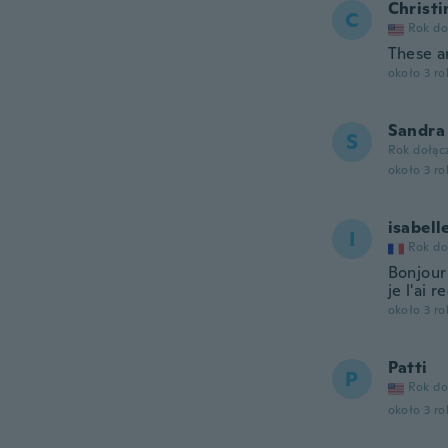
Christi
C
Rok do
These a
około 3 r
Sandra
S
Rok dołąc
około 3 r
isabell
I
Rok do
Bonjour
je l'ai r
około 3 r
Patti
P
Rok do
około 3 r