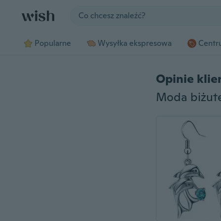
Jump to section
Popularne
Wysyłka ekspresowa
Centru
Opinie kli