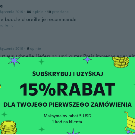
ie
łączenia 2019
·
80
opinie
·
19
przesłane
lle boucle d oreille je recommande
oku temu
łączenia 2019
·
6
opinie
ut aus schnelle Lieferung und guter Preis immer wieder ein
oku temu
15%RABAT
łączenia 2019
·
47
opinie
·
8
przesłane
oku temu
DLA TWOJEGO PIERWSZEGO ZAMÓWIENIA
le
zenia 2019
·
561
opinie
·
3
Maksymalny rabat 5 USD
przesłane
te. Love these. Thanks Wish!!
1 kod na klienta.
oku temu