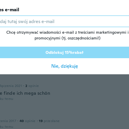
es e-mail
łączenia 2017
·
7
opinie
·
1
przesłane
ce n'est pas l'article que j'avais commandé
oku temu
Chcę otrzymywać wiadomości e-mail z treściami marketingowymi i
promocyjnymi (tj. oszczędnościami!)
łączenia 2022
·
141
opinie
Odblokuj 15%rabat
them
oku temu
Nie, dziękuję
łączenia 2021
·
2
opinie
e finde ich mega schön
oku temu
zenia 2017
·
40
opinie
·
19
przesłane
oku temu