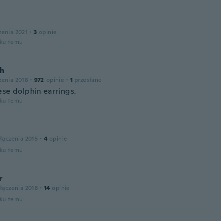
zenia 2021
·
3
opinie
oku temu
h
zenia 2018
·
972
opinie
·
1
przesłane
ese dolphin earrings.
oku temu
łączenia 2015
·
4
opinie
oku temu
r
łączenia 2018
·
14
opinie
oku temu