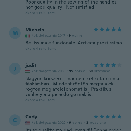
Poor quality in the sewing of the handles,
not good quality . Not satisfied
około 4 roku temu
Michela
M
Rok dołączenia 2017
·
9
opinie
Bellissima e funzionale. Arrivata prestissimo
około 4 roku temu
judit
J
Rok dołączenia 2018
·
95
opinie
·
69
przesłane
Nagyon korszerű , már nem kel kutatnom a
táskámban . Mindent rögtön megtalálok
rögtön még atelefonomat is . Praktikus ,
vanhely a pipere dolgoknak is .
około 4 roku temu
Cady
C
Rok dołączenia 2022
·
9
opinie
·
2
przesłane
Its so quality, my dad loves it!! Gonna order