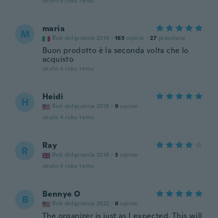
około 4 roku temu
maria
M
Rok dołączenia 2019
·
163
opinie
·
27
przesłane
Buon prodotto è la seconda volta che lo
acquisto
około 4 roku temu
Heidi
H
Rok dołączenia 2018
·
9
opinie
około 4 roku temu
Ray
R
Rok dołączenia 2018
·
3
opinie
około 4 roku temu
Bennye O
B
Rok dołączenia 2022
·
8
opinie
The organizer is just as I expected. This will