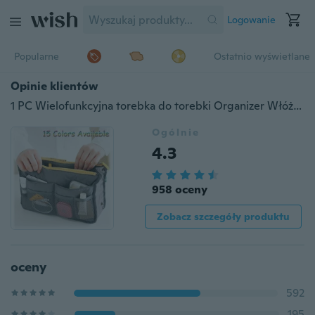
Logowanie
Popularne
Ostatnio wyświetlane
Opinie klientów
1 PC Wielofunkcyjna torebka do torebki Organizer Włóż telefon Kosmetyczka w walizce do przechowywania
Ogólnie
4.3
958 oceny
Zobacz szczegóły produktu
oceny
592
195