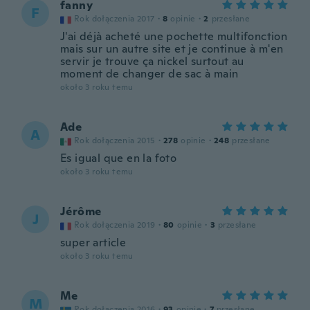
fanny
F
Rok dołączenia 2017
·
8
opinie
·
2
przesłane
J'ai déjà acheté une pochette multifonction
mais sur un autre site et je continue à m'en
servir je trouve ça nickel surtout au
moment de changer de sac à main
około 3 roku temu
Ade
A
Rok dołączenia 2015
·
278
opinie
·
248
przesłane
Es igual que en la foto
około 3 roku temu
Jérôme
J
Rok dołączenia 2019
·
80
opinie
·
3
przesłane
super article
około 3 roku temu
Me
M
Rok dołączenia 2016
·
93
opinie
·
7
przesłane