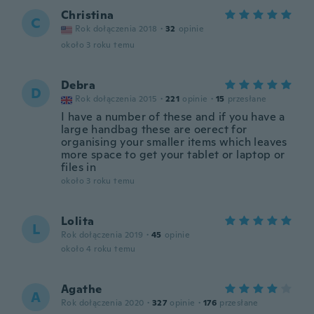
Christina
C
Rok dołączenia 2018
·
32
opinie
około 3 roku temu
Debra
D
Rok dołączenia 2015
·
221
opinie
·
15
przesłane
I have a number of these and if you have a
large handbag these are oerect for
organising your smaller items which leaves
more space to get your tablet or laptop or
files in
około 3 roku temu
Lolita
L
Rok dołączenia 2019
·
45
opinie
około 4 roku temu
Agathe
A
Rok dołączenia 2020
·
327
opinie
·
176
przesłane