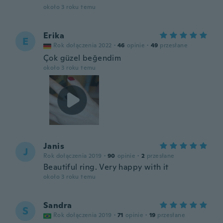
około 3 roku temu
Erika
E
Rok dołączenia 2022
·
46
opinie
·
49
przesłane
Çok güzel beğendim
około 3 roku temu
Janis
J
Rok dołączenia 2019
·
90
opinie
·
2
przesłane
Beautiful ring. Very happy with it
około 3 roku temu
Sandra
S
Rok dołączenia 2019
·
71
opinie
·
19
przesłane