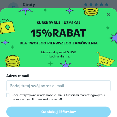
Cindy
C
Rok dołączenia 2015
·
160
opinie
·
8
przesłane
około 5 roku temu
15%RABAT
梨花
梨
Rok dołączenia 2020
·
181
opinie
·
1
przesłane
około 5 roku temu
DLA TWOJEGO PIERWSZEGO ZAMÓWIENIA
Maksymalny rabat 5 USD
Elke
1 kod na klienta.
E
Rok dołączenia 2021
·
295
opinie
·
132
przesłane
Ein wunderschöner, klassisch aussehender
Ring. S925 Stempel. Hauptstein hat eine
Adres e-mail
eher dunkle, natürliche Granat Farbe.
Wirkt sehr edel.
około 5 roku temu
Chcę otrzymywać wiadomości e-mail z treściami marketingowymi i
promocyjnymi (tj. oszczędnościami!)
Simone
S
Rok dołączenia 2019
·
26
opinie
·
11
przesłane
Odblokuj 15%rabat
Perfect fit - looks just like the picture.