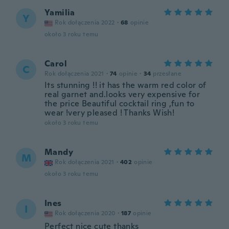
Yamilia
Y
Rok dołączenia 2022
·
68
opinie
około 3 roku temu
Carol
C
Rok dołączenia 2021
·
74
opinie
·
34
przesłane
Its stunning !! it has the warm red color of
real garnet and.looks very expensive for
the price Beautiful cocktail ring ,fun to
wear !very pleased ! Thanks Wish!
około 3 roku temu
Mandy
M
Rok dołączenia 2021
·
402
opinie
około 3 roku temu
Ines
I
Rok dołączenia 2020
·
187
opinie
Perfect nice cute thanks