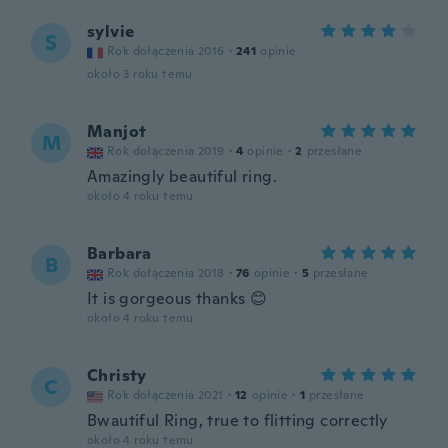
sylvie
S
Rok dołączenia 2016
·
241
opinie
około 3 roku temu
Manjot
M
Rok dołączenia 2019
·
4
opinie
·
2
przesłane
Amazingly beautiful ring.
około 4 roku temu
Barbara
B
Rok dołączenia 2018
·
76
opinie
·
5
przesłane
It is gorgeous thanks 😊
około 4 roku temu
Christy
C
Rok dołączenia 2021
·
12
opinie
·
1
przesłane
Bwautiful Ring, true to flitting correctly
około 4 roku temu