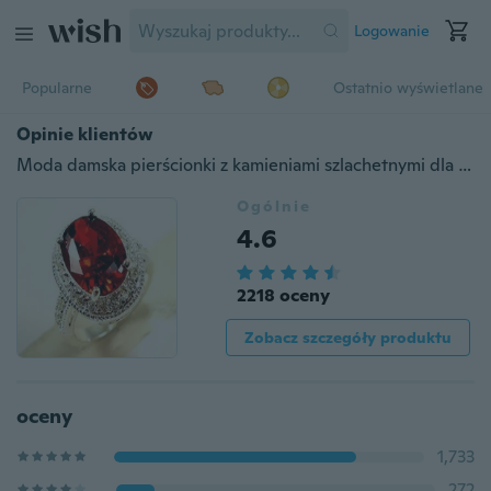
Logowanie
Popularne
Ostatnio wyświetlane
Opinie klientów
Moda damska pierścionki z kamieniami szlachetnymi dla kobiet owalne pierścionki z rubinem rozmiar 6 7 8 9 10
Ogólnie
4.6
2218 oceny
Zobacz szczegóły produktu
oceny
1,733
272