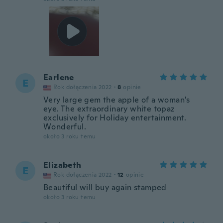
Earlene
E
Rok dołączenia 2022
·
8
opinie
Very large gem the apple of a woman's
eye. The extraordinary white topaz
exclusively for Holiday entertainment.
Wonderful.
około 3 roku temu
Elizabeth
E
Rok dołączenia 2022
·
12
opinie
Beautiful will buy again stamped
około 3 roku temu