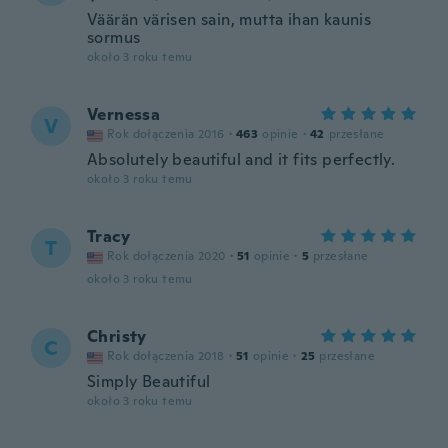
Väärän värisen sain, mutta ihan kaunis
sormus
około 3 roku temu
Vernessa
V
Rok dołączenia 2016
·
463
opinie
·
42
przesłane
Absolutely beautiful and it fits perfectly.
około 3 roku temu
Tracy
T
Rok dołączenia 2020
·
51
opinie
·
5
przesłane
około 3 roku temu
Christy
C
Rok dołączenia 2018
·
51
opinie
·
25
przesłane
Simply Beautiful
około 3 roku temu