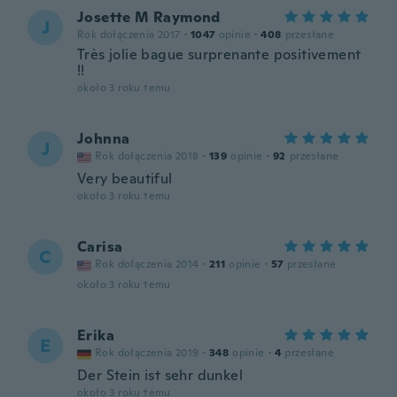
Josette M Raymond
J
Rok dołączenia 2017
·
1047
opinie
·
408
przesłane
Très jolie bague surprenante positivement
!!
około 3 roku temu
Johnna
J
Rok dołączenia 2018
·
139
opinie
·
92
przesłane
Very beautiful
około 3 roku temu
Carisa
C
Rok dołączenia 2014
·
211
opinie
·
57
przesłane
około 3 roku temu
Erika
E
Rok dołączenia 2019
·
348
opinie
·
4
przesłane
Der Stein ist sehr dunkel
około 3 roku temu