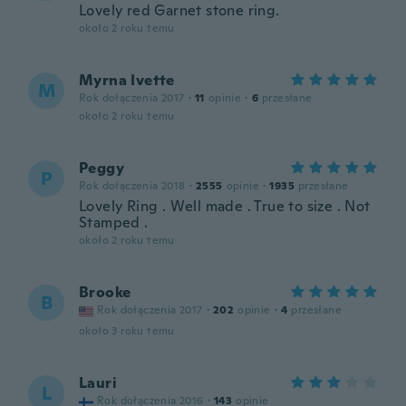
Lovely red Garnet stone ring.
około 2 roku temu
Myrna Ivette
M
Rok dołączenia 2017
·
11
opinie
·
6
przesłane
około 2 roku temu
Peggy
P
Rok dołączenia 2018
·
2555
opinie
·
1935
przesłane
Lovely Ring . Well made . True to size . Not
Stamped .
około 2 roku temu
Brooke
B
Rok dołączenia 2017
·
202
opinie
·
4
przesłane
około 3 roku temu
Lauri
L
Rok dołączenia 2016
·
143
opinie