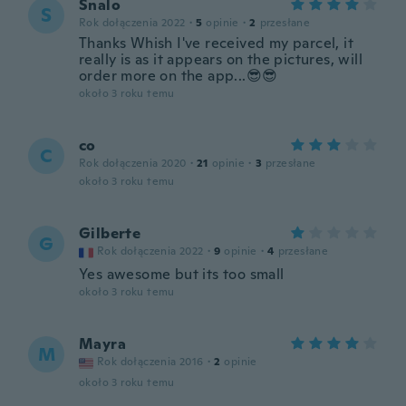
Snalo
S
Rok dołączenia 2022
·
5
opinie
·
2
przesłane
Thanks Whish I've received my parcel, it
really is as it appears on the pictures, will
order more on the app...😎😎
około 3 roku temu
co
C
Rok dołączenia 2020
·
21
opinie
·
3
przesłane
około 3 roku temu
Gilberte
G
Rok dołączenia 2022
·
9
opinie
·
4
przesłane
Yes awesome but its too small
około 3 roku temu
Mayra
M
Rok dołączenia 2016
·
2
opinie
około 3 roku temu