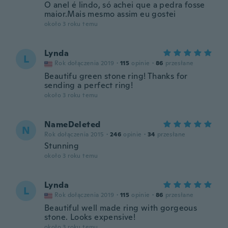
O anel é lindo, só achei que a pedra fosse
maior.Mais mesmo assim eu gostei
około 3 roku temu
Lynda
L
Rok dołączenia 2019
·
115
opinie
·
86
przesłane
Beautifu green stone ring! Thanks for
sending a perfect ring!
około 3 roku temu
NameDeleted
N
Rok dołączenia 2015
·
246
opinie
·
34
przesłane
Stunning
około 3 roku temu
Lynda
L
Rok dołączenia 2019
·
115
opinie
·
86
przesłane
Beautiful well made ring with gorgeous
stone. Looks expensive!
około 3 roku temu