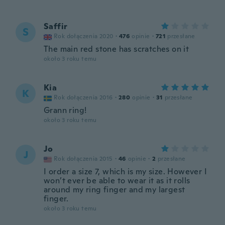
Saffir
S
Rok dołączenia 2020
·
476
opinie
·
721
przesłane
The main red stone has scratches on it
około 3 roku temu
Kia
K
Rok dołączenia 2016
·
280
opinie
·
31
przesłane
Grann ring!
około 3 roku temu
Jo
J
Rok dołączenia 2015
·
46
opinie
·
2
przesłane
I order a size 7, which is my size. However I
won’t ever be able to wear it as it rolls
around my ring finger and my largest
finger.
około 3 roku temu