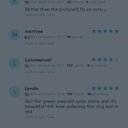
Rok dołączenia 2017
·
23
opinie
·
4
przesłane
Better than the picture!!! Its so cute...
około 3 roku temu
martine
M
Rok dołączenia 2021
·
18
opinie
około 3 roku temu
Luismanuel
L
Rok dołączenia 2021
·
127
opinie
·
8
przesłane
około 3 roku temu
Lynda
L
Rok dołączenia 2019
·
115
opinie
·
86
przesłane
Got the green emerald color stone and it’s
beautiful! 4th time ordering this ring but in
red
około 3 roku temu