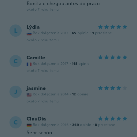
Bonita e chegou antes do prazo
około 7 roku temu
Lýdia
L
Rok dołączenia 2017
·
65
opinie
·
1
przesłane
około 7 roku temu
Camille
C
Rok dołączenia 2017
·
118
opinie
około 7 roku temu
jasmine
J
Rok dołączenia 2014
·
12
opinie
około 7 roku temu
ClauDia
C
Rok dołączenia 2016
·
269
opinie
·
8
przesłane
Sehr schön