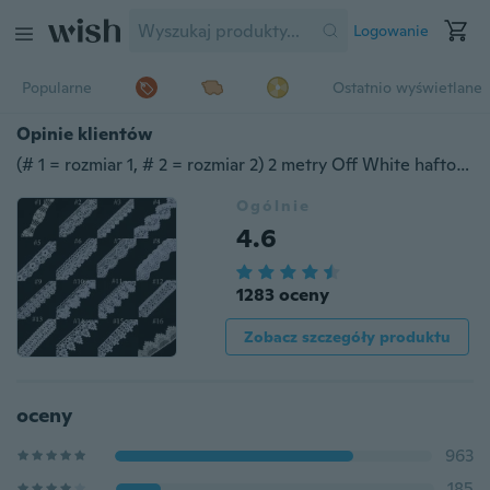
Logowanie
Popularne
Ostatnio wyświetlane
Opinie klientów
(# 1 = rozmiar 1, # 2 = rozmiar 2) 2 metry Off White haftowana koronkowa wstążka do szycia aplikacje
Ogólnie
4.6
1283 oceny
Zobacz szczegóły produktu
oceny
963
185