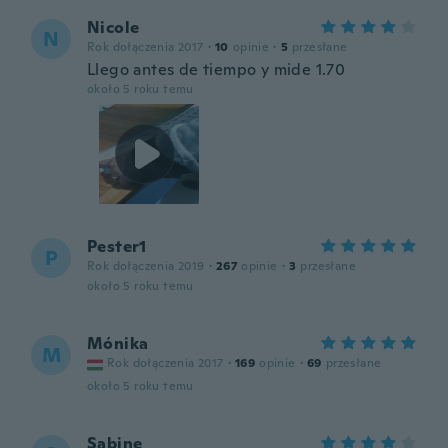
Nicole
N
Rok dołączenia 2017
·
10
opinie
·
5
przesłane
Llego antes de tiempo y mide 1.70
około 5 roku temu
Pester1
P
Rok dołączenia 2019
·
267
opinie
·
3
przesłane
około 5 roku temu
Mónika
M
Rok dołączenia 2017
·
169
opinie
·
69
przesłane
około 5 roku temu
Sabine