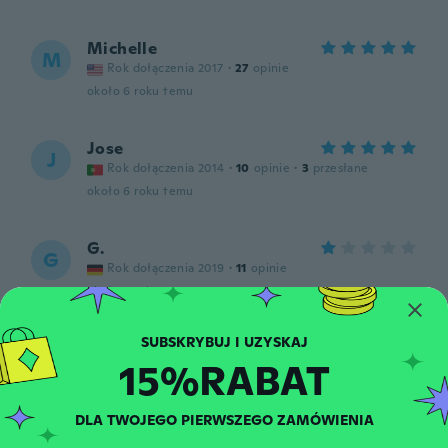
Michelle
M
Rok dołączenia 2017
·
27
opinie
około 6 roku temu
Jose
J
Rok dołączenia 2014
·
10
opinie
·
3
przesłane
około 6 roku temu
G.
G
Rok dołączenia 2019
·
11
opinie
około 6 roku temu
Tara
T
15%RABAT
Rok dołączenia 2017
·
24
opinie
·
9
przesłane
około 6 roku temu
DLA TWOJEGO PIERWSZEGO ZAMÓWIENIA