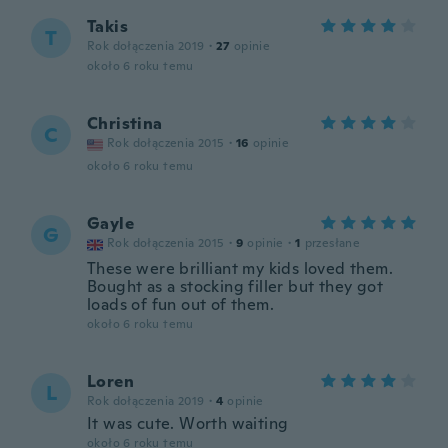
Takis
T
Rok dołączenia 2019
·
27
opinie
około 6 roku temu
Christina
C
Rok dołączenia 2015
·
16
opinie
około 6 roku temu
Gayle
G
Rok dołączenia 2015
·
9
opinie
·
1
przesłane
These were brilliant my kids loved them.
Bought as a stocking filler but they got
loads of fun out of them.
około 6 roku temu
Loren
L
Rok dołączenia 2019
·
4
opinie
It was cute. Worth waiting
około 6 roku temu