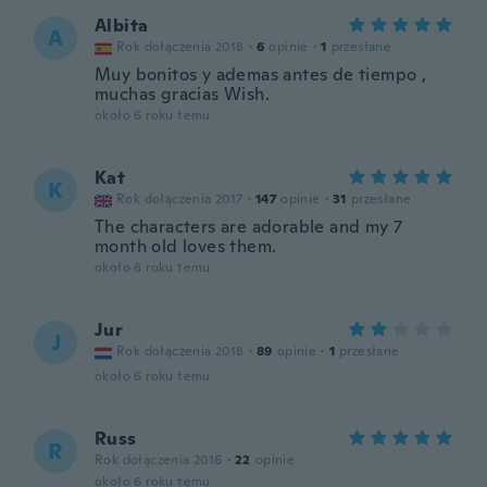
Albita
A
Rok dołączenia 2018
·
6
opinie
·
1
przesłane
Muy bonitos y ademas antes de tiempo ,
muchas gracias Wish.
około 6 roku temu
Kat
K
Rok dołączenia 2017
·
147
opinie
·
31
przesłane
The characters are adorable and my 7
month old loves them.
około 6 roku temu
Jur
J
Rok dołączenia 2018
·
89
opinie
·
1
przesłane
około 6 roku temu
Russ
R
Rok dołączenia 2016
·
22
opinie
około 6 roku temu