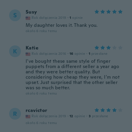
Susy
S
Rok dołączenia 2019
·
1
opinie
My daughter loves it. Thank you.
około 6 roku temu
Katie
K
Rok dołączenia 2016
·
16
opinie
·
1
przesłane
I’ve bought these same style of finger
puppets from a different seller a year ago
and they were better quality. But
considering how cheap they were, I’m not
upset. Just surprised that the other seller
was so much better.
około 6 roku temu
rcavictor
R
Rok dołączenia 2019
·
12
opinie
·
3
przesłane
około 6 roku temu