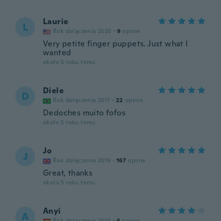
Laurie
L
Rok dołączenia 2020
·
9
opinie
Very petite finger puppets. Just what I
wanted
około 5 roku temu
Diele
D
Rok dołączenia 2017
·
22
opinie
Dedoches muito fofos
około 5 roku temu
Jo
J
Rok dołączenia 2019
·
167
opinie
Great, thanks
około 5 roku temu
Anyi
A
Rok dołączenia 2014
·
4
opinie