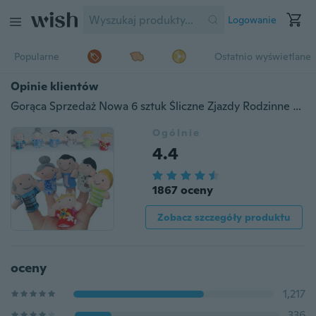
Logowanie
Popularne
Ostatnio wyświetlane
Opinie klientów
Gorąca Sprzedaż Nowa 6 sztuk Śliczne Zjazdy Rodzinne Harmonia Tkaniny Palca Lalki Pluszowe Lalki Dla Dzieci Zabawki Edukacyjne Ręcznie Prezent
Ogólnie
4.4
1867 oceny
Zobacz szczegóły produktu
oceny
1,217
336