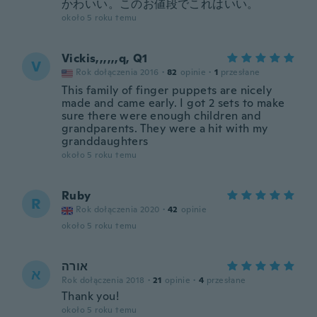
かわいい。このお値段でこれはいい。
około 5 roku temu
Vickis,,,,,,q, Q1
V
Rok dołączenia 2016
·
82
opinie
·
1
przesłane
This family of finger puppets are nicely
made and came early. I got 2 sets to make
sure there were enough children and
grandparents. They were a hit with my
granddaughters
około 5 roku temu
Ruby
R
Rok dołączenia 2020
·
42
opinie
około 5 roku temu
אורה
א
Rok dołączenia 2018
·
21
opinie
·
4
przesłane
Thank you!
około 5 roku temu