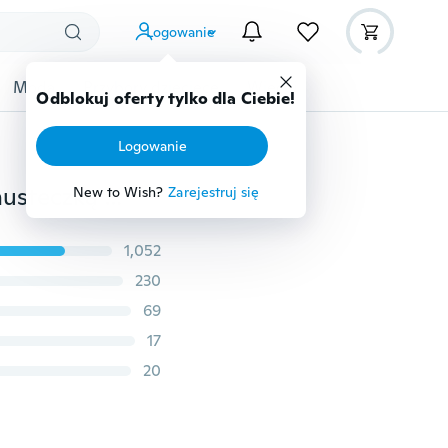
Logowanie
Moda
Przybory dziecięce
Więcej
Odblokuj oferty tylko dla Ciebie!
Logowanie
20 wzorów Hi-Tie Męski krawat jedwabny Paisley z chusteczką Spinki do mankietów Klasyczny krawat na wesele
New to Wish?
Zarejestruj się
1,052
230
69
17
20