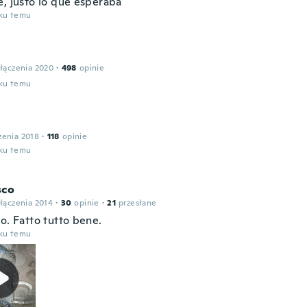
e, justo lo que esperaba
oku temu
łączenia 2020
·
498
opinie
oku temu
zenia 2018
·
118
opinie
oku temu
sco
łączenia 2014
·
30
opinie
·
21
przesłane
o. Fatto tutto bene.
oku temu