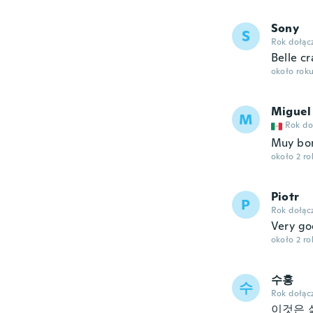
Sony
S
Rok dołąc
Belle c
około rok
Miguel
M
Rok do
Muy boni
około 2 r
Piotr
P
Rok dołąc
Very go
około 2 r
수홍
수
Rok dołąc
이것은 