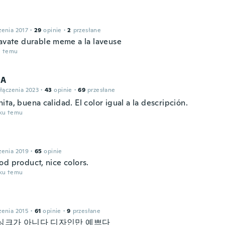
zenia 2017
·
29
opinie
·
2
przesłane
ravate durable meme a la laveuse
u temu
 A
łączenia 2023
·
43
opinie
·
69
przesłane
ta, buena calidad. El color igual a la descripción.
oku temu
zenia 2019
·
65
opinie
od product, nice colors.
oku temu
zenia 2015
·
61
opinie
·
9
przesłane
싥크가 아니다 디자인만 예쁘다