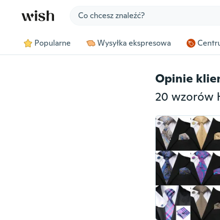
Jump to section
Popularne
Wysyłka ekspresowa
Centru
Opinie kli