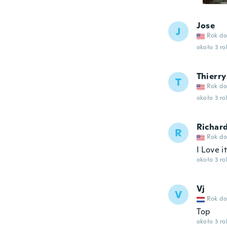
Jose
J
Rok do
około 3 r
Thierry
T
Rok do
około 3 r
Richar
R
Rok do
I Love i
około 3 r
Vj
V
Rok do
Top
około 3 r