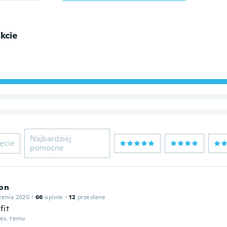
kcie
Najbardziej
ęcie
pomocne
son
zenia 2020
·
66
opinie
·
12
przesłane
fit
ies. temu