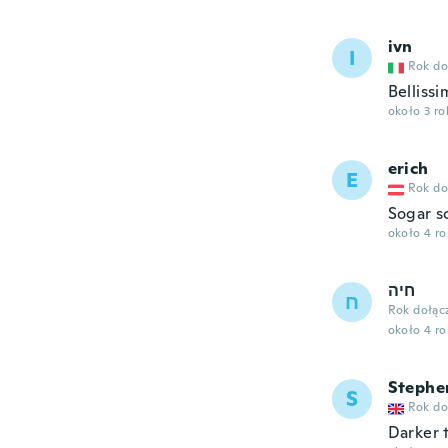
ivn
I
Rok do
Belliss
około 3 r
erich
E
Rok do
Sogar s
około 4 r
חיה
ח
Rok dołąc
około 4 r
Stephe
S
Rok do
Darker 