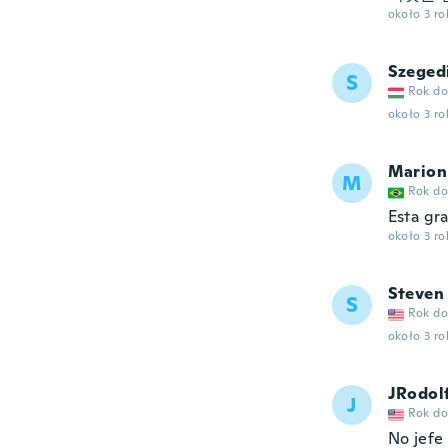
około 3 r
Szeged
S
Rok do
około 3 r
Marion
M
Rok do
Esta gr
około 3 r
Steven
S
Rok do
około 3 r
JRodol
J
Rok do
No jefe 