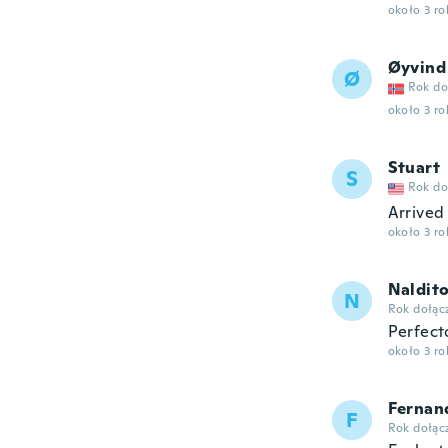
około 3 r
Øyvind
Ø
Rok do
około 3 r
Stuart
S
Rok do
Arrived 
około 3 r
Naldit
N
Rok dołąc
Perfect
około 3 r
Fernan
F
Rok dołąc