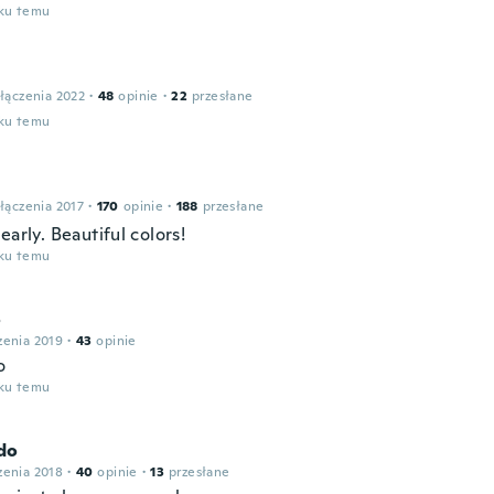
oku temu
łączenia 2022
·
48
opinie
·
22
przesłane
oku temu
łączenia 2017
·
170
opinie
·
188
przesłane
early. Beautiful colors!
oku temu
o
zenia 2019
·
43
opinie
o
oku temu
do
zenia 2018
·
40
opinie
·
13
przesłane