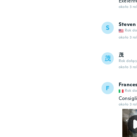
Exelent
około 3 r
Steven
S
Rok do
około 3 r
茂
茂
Rok dołąc
około 3 r
France
F
Rok do
Consigli
około 3 r