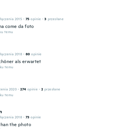
łączenia 2015
·
75
opinie
·
3
przesłane
ima come da foto
oku temu
łączenia 2018
·
80
opinie
chöner als erwartet
oku temu
zenia 2020
·
274
opinie
·
2
przesłane
oku temu
n
łączenia 2018
·
73
opinie
than the photo