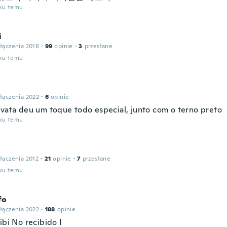
oku temu
i
łączenia 2018
·
99
opinie
·
3
przesłane
oku temu
łączenia 2022
·
6
opinie
avata deu um toque todo especial, junto com o terno preto
oku temu
łączenia 2012
·
21
opinie
·
7
przesłane
oku temu
fo
łączenia 2022
·
188
opinie
ibi No recibido I